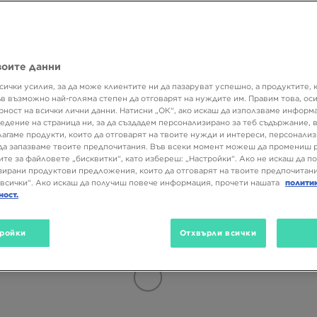
Марка
Размер
Цвят
воите данни
(3)
SALE
сички усилия, за да може клиентите ни да пазаруват успешно, а продуктите, 
ъв възможно най-голяма степен да отговарят на нуждите им. Правим това, ос
рност на всички лични данни. Натисни „ОК“, ако искаш да използваме информ
едение на страница ни, за да създадем персонализирано за теб съдържание,
лагаме продукти, които да отговарят на твоите нужди и интереси, персонали
да запазваме твоите предпочитания. Във всеки момент можеш да промениш 
ите за файловете „бисквитки“, като избереш: „Настройки“. Ако не искаш да п
ирани продуктови предложения, които да отговарят на твоите предпочитани
всички“. Ако искаш да получиш повече информация, прочети нашата
полити
ност.
ройки
Отхвърли всички