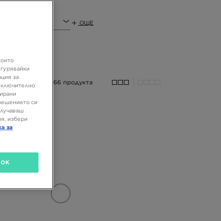
ОЩЕ
които
игурявайки
ация за
66 продукта
 включително
зирани
решението си
олучаваш
я, избери
ка за
OK