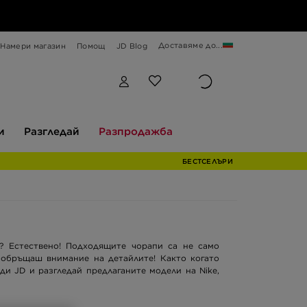
Доставяме до...
Намери магазин
Помощ
JD Blog
Разгледай
Разпродажба
и
Разгледай
Разпродажба
БЕСТСЕЛЪРИ
? Естествено! Подходящите чорапи са не само
а обръщаш внимание на детайлите! Както когато
и JD и разгледай предлаганите модели на Nike,