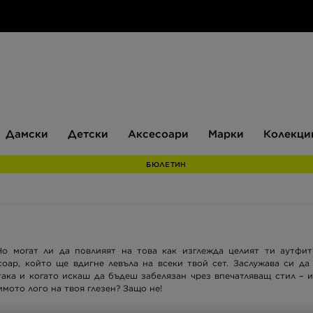
Дамски
Детски
Аксесоари
Марки
Дамски
Детски
Аксесоари
Марки
Колекци
БЮЛЕТИН
о могат ли да повлияят на това как изглежда целият ти аутфит
оар, който ще вдигне левъла на всеки твой сет. Заслужава си д
ка и когато искаш да бъдеш забелязан чрез впечатляващ стил – ид
бимото лого на твоя глезен? Защо не!