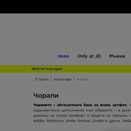
Ново
Only
Мъжки
Ново
Only at JD
Мъжки
at
JD
NEW IN Разгледай
JD Sports
Аксесоари
Чорапи
Чорапи
Чорапите – абсолютната база за всеки аутфит.
Н
задължително допълнение към обувките – а аксес
държиш на пълен комфорт и защита от пришки, та
adidas, McKenzie, Under Armour, Jordan и други. Лю