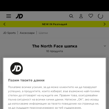
NEW IN Разгледай
JD Sports
Аксесоари
Шапки
The North Face шапка
10 продукта
Сортирай:
Препоръчани
Филтрирай
1
The North Face
Избрани:
Изчисти
Пазим твоите данни
Полагаме всички усилия, за да може клиентите ни да пазаруват
успешно, а продуктите, които избират, във възможно най-голяма
степен да отговарят на нуждите им. Правим това, осигурявайки
пълна сигурност на всички лични данни. Натисни „ОК“, ако искаш
да използваме информация за твоето поведение на страница ни,
за да създадем персонализирано за теб съдържание,