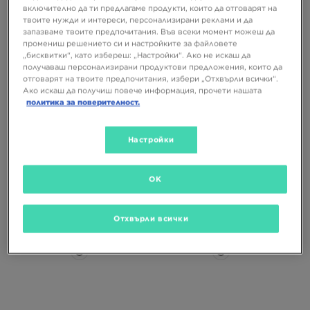
включително да ти предлагаме продукти, които да отговарят на
твоите нужди и интереси, персонализирани реклами и да
запазваме твоите предпочитания. Във всеки момент можеш да
промениш решението си и настройките за файловете
„бисквитки“, като избереш: „Настройки“. Ако не искаш да
получаваш персонализирани продуктови предложения, които да
отговарят на твоите предпочитания, избери „Отхвърли всички“.
Ако искаш да получиш повече информация, прочети нашата
политика за поверителност.
THE NORTH FACE ШАПКА
THE NORTH FACE ШАПКА MUDDER
HORIZON HAT
TRUCKER
Настройки
32,99 €
31,99 €
64,52 ЛВ.
62,57 ЛВ.
OK
Отхвърли всички