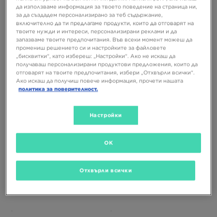
да използваме информация за твоето поведение на страница ни,
за да създадем персонализирано за теб съдържание,
включително да ти предлагаме продукти, които да отговарят на
САМО В
твоите нужди и интереси, персонализирани реклами и да
запазваме твоите предпочитания. Във всеки момент можеш да
промениш решението си и настройките за файловете
„бисквитки“, като избереш: „Настройки“. Ако не искаш да
NIKE ПАНТАЛОНИ G NSW STUDIO
NIKE ПАНТАЛОНИ G NSW STUDIO
получаваш персонализирани продуктови предложения, които да
FLC LOOSE LBR
FLC OH PANT
отговарят на твоите предпочитания, избери „Отхвърли всички“.
Ако искаш да получиш повече информация, прочети нашата
39,99 €
39,99 €
политика за поверителност.
78,21 ЛВ.
78,21 ЛВ.
Настройки
OK
Отхвърли всички
САМО В