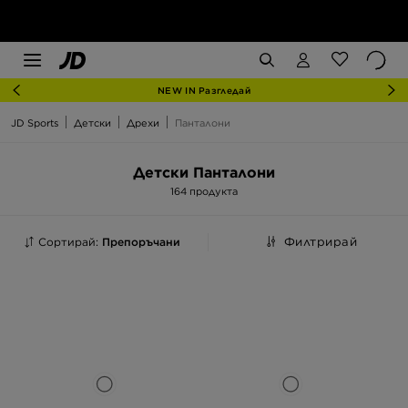
NEW IN Разгледай
JD Sports
Детски
Дрехи
Панталони
Детски Панталони
164 продукта
Сортирай:
Препоръчани
Филтрирай