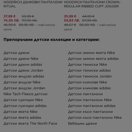
HOODRICH ДЪНКОВИ ПАНТАЛОНИ
HOODRICH ПАНТАЛОНИ CROWN-
RITUAL
REGULAR RIBBED CUFF JOGGER
37,99 €
59,99 €
25,99 €
44,99 €
74,30 ЛВ.
117,33 ЛВ.
50,83 ЛВ.
87,99 ЛВ.
45,99 €
89,95 ЛВ.
– най-ниска
48,57 €
95,00 ЛВ.
– най-ниска
цена
цена
Препоръчани детски колекции и категории:
Детски дрехи
Детски зимни якета Nike
Детски дрехи Nike
Детски зимни якета adidas
Детски дрехи adidas
Детски тениски Nike
Детски дрехи Jordan
Детски тениски adidas
Детски анцузи adidas
Детски тениски Jordan
Детски анцузи Nike
Детски клинове Nike
Детски анцузи Jordan
Детски клинове adidas
Nike Tech Fleece детски
Детски панталони
Детски суичъри Nike
Детски панталони Nike
Детски суичъри adidas
Детски панталони adidas
Детски якета Nike
Детски къси панталони
Детски якета adidas
Детски къси панталони Nike
Детски якета The North Face
Бебешки дрехи
Детски зимни якета