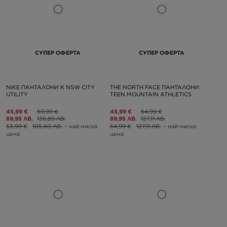
СУПЕР ОФЕРТА
СУПЕР ОФЕРТА
NIKE ПАНТАЛОНИ K NSW CITY
THE NORTH FACE ПАНТАЛОНИ
UTILITY
TEEN MOUNTAIN ATHLETICS
45,99 €
69,99 €
45,99 €
64,99 €
89,95 ЛВ.
136,89 ЛВ.
89,95 ЛВ.
127,11 ЛВ.
53,99 €
105,60 ЛВ.
– най-ниска
64,99 €
127,11 ЛВ.
– най-ниска
цена
цена