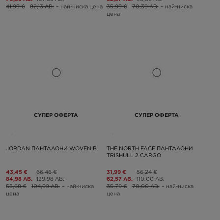
41,99 €
82,13 ЛВ.
– най-ниска цена
35,99 €
70,39 ЛВ.
– най-ниска
цена
СУПЕР ОФЕРТА
СУПЕР ОФЕРТА
JORDAN ПАНТАЛОНИ WOVEN B
THE NORTH FACE ПАНТАЛОНИ
TRISHULL 2 CARGO
43,45 €
66,46 €
31,99 €
56,24 €
84,98 ЛВ.
129,98 ЛВ.
62,57 ЛВ.
110,00 ЛВ.
53,68 €
104,99 ЛВ.
– най-ниска
35,79 €
70,00 ЛВ.
– най-ниска
цена
цена