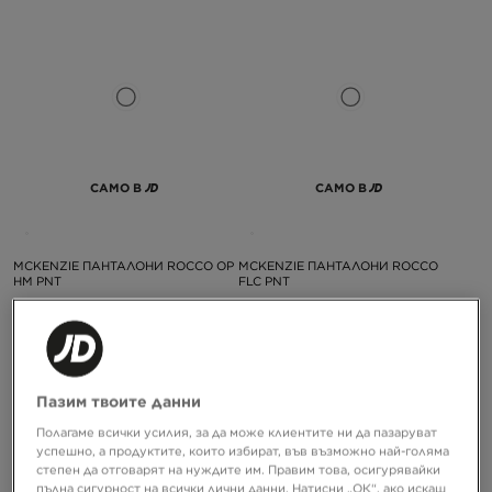
САМО В
САМО В
MCKENZIE ПАНТАЛОНИ ROCCO OP
MCKENZIE ПАНТАЛОНИ ROCCO
HM PNT
FLC PNT
23,99 €
23,99 €
46,92 ЛВ.
46,92 ЛВ.
Пазим твоите данни
Полагаме всички усилия, за да може клиентите ни да пазаруват
успешно, а продуктите, които избират, във възможно най-голяма
степен да отговарят на нуждите им. Правим това, осигурявайки
пълна сигурност на всички лични данни. Натисни „ОК“, ако искаш