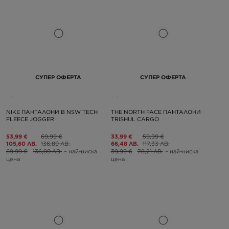
СУПЕР ОФЕРТА
СУПЕР ОФЕРТА
NIKE ПАНТАЛОНИ B NSW TECH
THE NORTH FACE ПАНТАЛОНИ
FLEECE JOGGER
TRISHUL CARGO
53,99 €
69,99 €
33,99 €
59,99 €
105,60 ЛВ.
136,89 ЛВ.
66,48 ЛВ.
117,33 ЛВ.
69,99 €
136,89 ЛВ.
– най-ниска
39,99 €
78,21 ЛВ.
– най-ниска
цена
цена