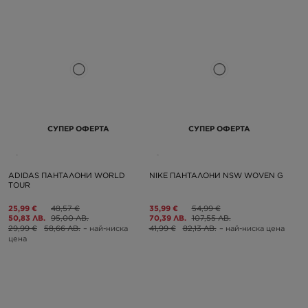
СУПЕР ОФЕРТА
СУПЕР ОФЕРТА
ADIDAS ПАНТАЛОНИ WORLD
NIKE ПАНТАЛОНИ NSW WOVEN G
TOUR
25,99 €
48,57 €
35,99 €
54,99 €
50,83 ЛВ.
95,00 ЛВ.
70,39 ЛВ.
107,55 ЛВ.
29,99 €
58,66 ЛВ.
– най-ниска
41,99 €
82,13 ЛВ.
– най-ниска цена
цена