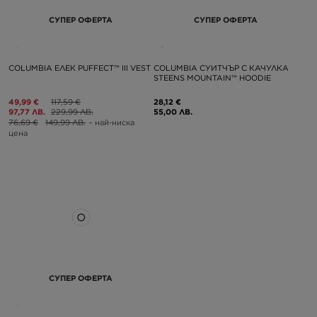
СУПЕР ОФЕРТА
СУПЕР ОФЕРТА
COLUMBIA ЕЛЕК PUFFECT™ III VEST
COLUMBIA СУИТЧЪР С КАЧУЛКА
STEENS MOUNTAIN™ HOODIE
49,99 €
117,59 €
28,12 €
97,77 ЛВ.
229,99 ЛВ.
55,00 ЛВ.
76,69 €
149,99 ЛВ.
– най-ниска
цена
СУПЕР ОФЕРТА