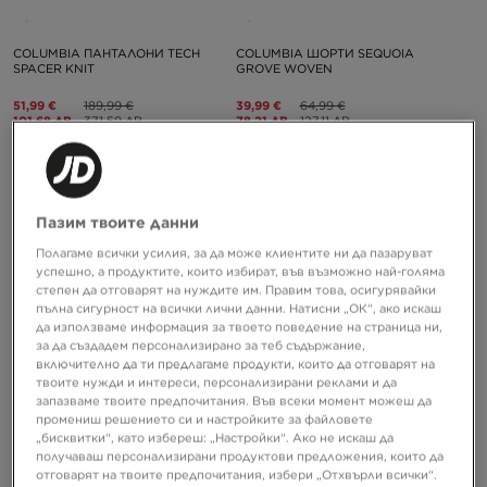
COLUMBIA ПАНТАЛОНИ TECH
COLUMBIA ШОРТИ SEQUOIA
SPACER KNIT
GROVE WOVEN
51,99 €
189,99 €
39,99 €
64,99 €
101,68 ЛВ.
371,59 ЛВ.
78,21 ЛВ.
127,11 ЛВ.
63,99 €
125,15 ЛВ.
– най-ниска
47,99 €
93,86 ЛВ.
– най-ниска
цена
цена
Пазим твоите данни
Полагаме всички усилия, за да може клиентите ни да пазаруват
успешно, а продуктите, които избират, във възможно най-голяма
степен да отговарят на нуждите им. Правим това, осигурявайки
пълна сигурност на всички лични данни. Натисни „ОК“, ако искаш
да използваме информация за твоето поведение на страница ни,
за да създадем персонализирано за теб съдържание,
включително да ти предлагаме продукти, които да отговарят на
СУПЕР ОФЕРТА
СУПЕР ОФЕРТА
твоите нужди и интереси, персонализирани реклами и да
запазваме твоите предпочитания. Във всеки момент можеш да
промениш решението си и настройките за файловете
„бисквитки“, като избереш: „Настройки“. Ако не искаш да
COLUMBIA ТЕНИСКА
COLUMBIA ТЕНИСКА
получаваш персонализирани продуктови предложения, които да
HEAVYWEIGHT ICONIC
HEAVYWEIGHT ICONIC
отговарят на твоите предпочитания, избери „Отхвърли всички“.