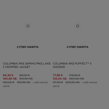
СУПЕР ОФЕРТА
СУПЕР ОФЕРТА
COLUMBIA ЯКЕ ЗИМНО PIKE LAKE
COLUMBIA ЯКЕ PUFFECT™ II
II CROPPED JACKET
HOODED
84,36 €
163,61 €
77,99 €
178,95 €
164,99 ЛВ.
319,99 ЛВ.
152,54 ЛВ.
350,00 ЛВ.
102,25 €
199,98 ЛВ.
– най-ниска
117,59 €
229,99 ЛВ.
– най-ниска
цена
цена