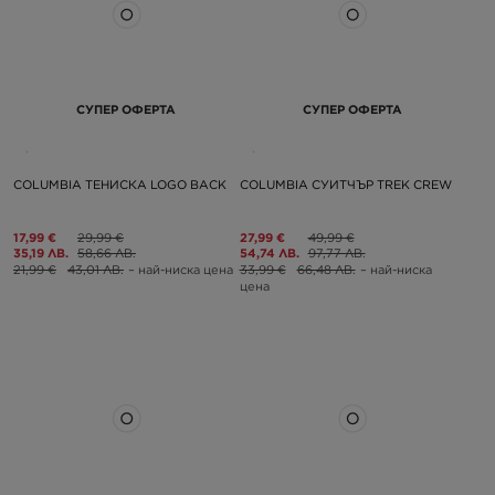
СУПЕР ОФЕРТА
СУПЕР ОФЕРТА
COLUMBIA ТЕНИСКА LOGO BACK
COLUMBIA СУИТЧЪР TREK CREW
17,99 €
29,99 €
27,99 €
49,99 €
35,19 ЛВ.
58,66 ЛВ.
54,74 ЛВ.
97,77 ЛВ.
21,99 €
43,01 ЛВ.
– най-ниска цена
33,99 €
66,48 ЛВ.
– най-ниска
цена