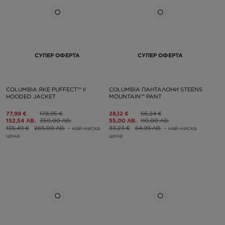
СУПЕР ОФЕРТА
СУПЕР ОФЕРТА
COLUMBIA ЯКЕ PUFFECT™ II
COLUMBIA ПАНТАЛОНИ STEENS
HOODED JACKET
MOUNTAIN™ PANT
77,99 €
178,95 €
28,12 €
56,24 €
152,54 ЛВ.
350,00 ЛВ.
55,00 ЛВ.
110,00 ЛВ.
135,49 €
265,00 ЛВ.
– най-ниска
33,23 €
64,99 ЛВ.
– най-ниска
цена
цена