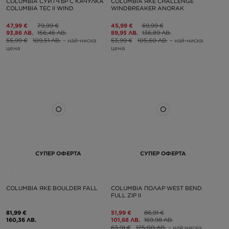
COLUMBIA СУИТЧЪР С КАЧУЛКА
COLUMBIA ЯКЕ CHALLENGE
COLUMBIA TEC II WIND
WINDBREAKER ANORAK
47,99 €
79,99 €
45,99 €
69,99 €
93,86 ЛВ.
156,45 ЛВ.
89,95 ЛВ.
136,89 ЛВ.
55,99 €
109,51 ЛВ.
– най-ниска
53,99 €
105,60 ЛВ.
– най-ниска
цена
цена
СУПЕР ОФЕРТА
СУПЕР ОФЕРТА
COLUMBIA ЯКЕ BOULDER FALL
COLUMBIA ПОЛАР WEST BEND
FULL ZIP II
81,99 €
51,99 €
86,91 €
160,36 ЛВ.
101,68 ЛВ.
169,98 ЛВ.
63,91 €
125,00 ЛВ.
– най-ниска