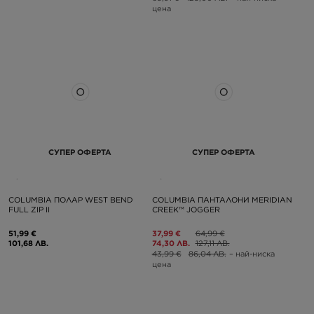
цена
СУПЕР ОФЕРТА
СУПЕР ОФЕРТА
COLUMBIA ПОЛАР WEST BEND
COLUMBIA ПАНТАЛОНИ MERIDIAN
FULL ZIP II
CREEK™ JOGGER
51,99 €
37,99 €
64,99 €
101,68 ЛВ.
74,30 ЛВ.
127,11 ЛВ.
43,99 €
86,04 ЛВ.
– най-ниска
цена