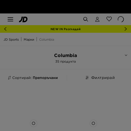
NEW IN Разгледай
JD Sports
Марки
Columbia
Columbia
35 продукта
Сортирай:
Препоръчани
Филтрирай