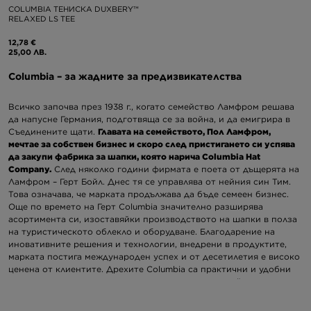
COLUMBIA ТЕНИСКА DUXBERY™
RELAXED LS TEE
12,78 €
25,00 ЛВ.
Columbia – за жадните за предизвикателства
Всичко започва през 1938 г., когато семейство Ламфром решава
да напусне Германия, подготвяща се за война, и да емигрира в
Съединените щати.
Главата на семейството, Пол Ламфром,
мечтае за собствен бизнес и скоро след пристигането си успява
да закупи фабрика за шапки, която нарича Columbia Hat
Company.
След няколко години фирмата е поета от дъщерята на
Ламфром – Герт Бойл. Днес тя се управлява от нейния син Тим.
Това означава, че марката продължава да бъде семеен бизнес.
Още по времето на Герт Columbia значително разширява
асортимента си, изоставяйки производството на шапки в полза
на туристическото облекло и оборудване. Благодарение на
иновативните решения и технологии, внедрени в продуктите,
марката постига международен успех и от десетилетия е високо
ценена от клиентите.
Дрехите Columbia
са практични и удобни
предложения, които привличат вниманието с дизайн, ясно
вдъхновен от спорта. Създадени от страст към спорта на
открито, те са идеални и за ежедневието, когато трябва да се