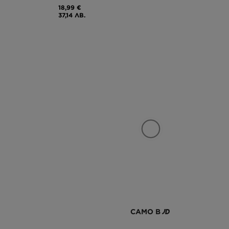
18,99 €
37,14 ЛВ.
САМО В