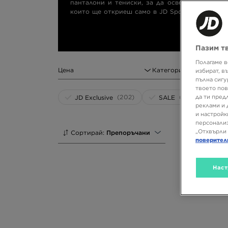
панталони и тениски, за да освежиш ежеднев
които ще откриеш само в JD Sports. Кои проду
разбереш! Време е за сетове от ново ниво! Изб
Пазим т
Полагаме в
Цена
Категория
избират, в
пълна сигу
твоето пов
(202)
(153)
да ти пред
JD Exclusive
SALE
реклами и 
и настройк
персонализ
„Отхвърли 
Сортирай:
Препоръчани
поверител
Наст