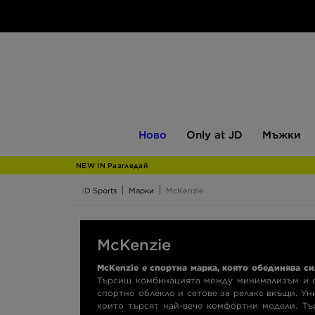
Ново
Only
Мъжки
Ново
Only at JD
Мъжки
at
JD
NEW IN Разгледай
JD Sports
Марки
McKenzie
McKenzie
McKenzie е спортна марка, която обединява си
Търсиш комбинацията между минимализъм и сп
спортно облекло и сетове за релакс вкъщи. Ун
които търсят най-вече комфортни модели. Тъ