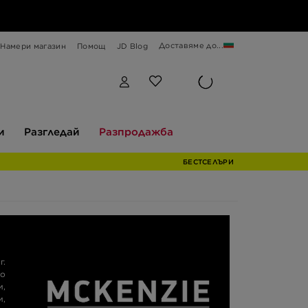
Доставяме до...
Намери магазин
Помощ
JD Blog
Разгледай
Разпродажба
и
Разгледай
Разпродажба
БЕСТСЕЛЪРИ
г.
но
и,
и,