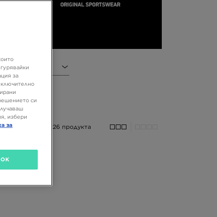
а,
ще
които
игурявайки
ация за
 включително
зирани
решението си
олучаваш
я, избери
ка за
226 продукта
OK