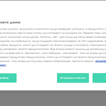
ните си аутфити? Тогава разгледай моделите на британската марк
кти на McKenzie ще станат част от твоята колекция? Разгледай и 
ери топ спортни модели!
воите данни
сички усилия, за да може клиентите ни да пазаруват успешно, а продуктите, 
Пол
Размер
Цвят
ъв възможно най-голяма степен да отговарят на нуждите им. Правим това, ос
рност на всички лични данни. Натисни „ОК“, ако искаш да използваме информ
едение на страница ни, за да създадем персонализирано за теб съдържание,
лагаме продукти, които да отговарят на твоите нужди и интереси, персонали
да запазваме твоите предпочитания. Във всеки момент можеш да промениш 
ите за файловете „бисквитки“, като избереш: „Настройки“. Ако не искаш да п
ирани продуктови предложения, които да отговарят на твоите предпочитани
всички“. Ако искаш да получиш повече информация, прочети нашата
полити
ност.
ройки
Отхвърли всички