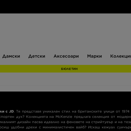
Дамски
Детски
Аксесоари
Марки
Дамски
Детски
Аксесоари
Марки
Колекци
БЮЛЕТИН
ли с JD
. Тя представя уникален стил на британските улици от 1974 
ортен дух? Колекцията на McKenzie предлага селекция от модер
икалният дизайн пасва идеално на феновете на стрийтуеър и на тез
рсиш удобни дрехи с минималистичен вайб? Искаш кежуал суичър