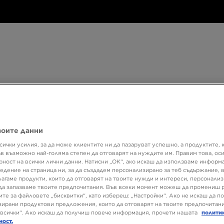
Дамски
Детски
Аксесоари
Марки
Дамски
Детски
Аксесоари
Марки
Колекци
БЮЛЕТИН
воите данни
сички усилия, за да може клиентите ни да пазаруват успешно, а продуктите, 
ъв възможно най-голяма степен да отговарят на нуждите им. Правим това, ос
рност на всички лични данни. Натисни „ОК“, ако искаш да използваме информ
едение на страница ни, за да създадем персонализирано за теб съдържание,
лагаме продукти, които да отговарят на твоите нужди и интереси, персонали
да запазваме твоите предпочитания. Във всеки момент можеш да промениш 
ите за файловете „бисквитки“, като избереш: „Настройки“. Ако не искаш да п
Пол
Размер
Цвят
ирани продуктови предложения, които да отговарят на твоите предпочитани
всички“. Ако искаш да получиш повече информация, прочети нашата
полити
ност.