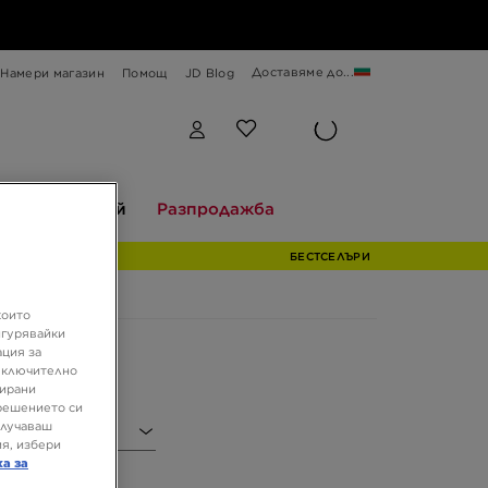
Доставяме до...
Намери магазин
Помощ
JD Blog
Разгледай
Разпродажба
и
Разгледай
Разпродажба
БЕСТСЕЛЪРИ
които
игурявайки
ация за
 включително
зирани
решението си
олучаваш
я, избери
ка за