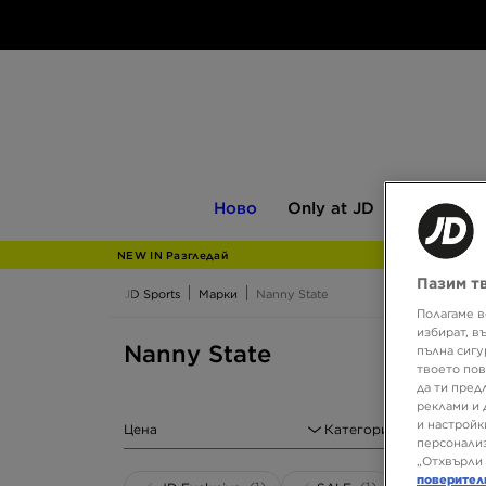
Ново
Only
Мъжки
Ново
Only at JD
Мъжки
at
JD
NEW IN Разгледай
Пазим т
JD Sports
Марки
Nanny State
Полагаме в
избират, в
Nanny State
пълна сигу
твоето пов
да ти пред
реклами и 
и настройк
Цена
Категория
персонализ
„Отхвърли 
поверител