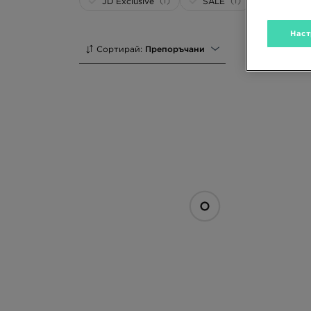
(1)
(1)
JD Exclusive
SALE
Наст
Сортирай:
Препоръчани