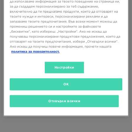
да използваме информация за твоето поведение на страница ни,
за да създадем персонализирано за теб съдържание,
включително да ти предлагаме продукти, които да отговарят на
твоите нужди и интереси, персонализирани реклами и да
запазваме твоите предпочитания. Във всеки момент можеш да
САМО В
промениш решението си и настройките за файловете
„бисквитки“, като избереш: „Настройки“. Ако не искаш да
получаваш персонализирани продуктови предложения, които да
отговарят на твоите предпочитания, избери „Отхвърли всички“.
NIKE AIR FORCE 1 '07 LV8
NIKE AIR FORCE 1 '07
Ако искаш да получиш повече информация, прочети нашата
политика за поверителност.
129,99 €
119,99 €
254,24 ЛВ.
234,68 ЛВ.
Настройки
OK
Отхвърли всички