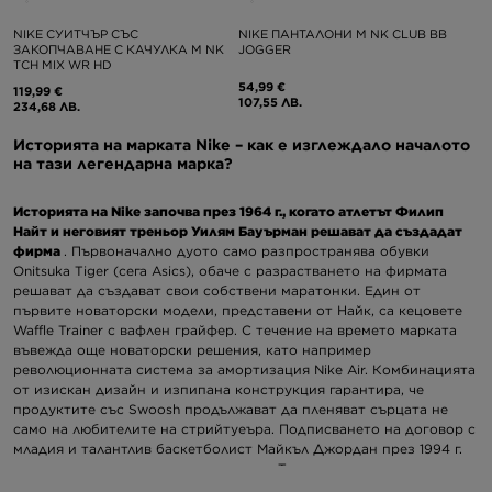
NIKE СУИТЧЪР СЪС
NIKE ПАНТАЛОНИ M NK CLUB BB
ЗАКОПЧАВАНЕ С КАЧУЛКА M NK
JOGGER
TCH MIX WR HD
54,99 €
119,99 €
107,55 ЛВ.
234,68 ЛВ.
Историята на марката Nike – как е изглеждало началото
на тази легендарна марка?
Историята на Nike започва през 1964 г., когато атлетът Филип
Найт и неговият треньор Уилям Бауърман решават да създадат
фирма
. Първоначално дуото само разпространява обувки
Onitsuka Tiger (сега Asics), обаче с разрастването на фирмата
решават да създават свои собствени маратонки. Един от
първите новаторски модели, представени от Найк, са кецовете
Waffle Trainer с вафлен грайфер. С течение на времето марката
въвежда още новаторски решения, като например
революционната система за амортизация Nike Air. Комбинацията
от изискан дизайн и изпипана конструкция гарантира, че
продуктите със Swoosh продължават да пленяват сърцата не
само на любителите на стрийтуеъра. Подписването на договор с
младия и талантлив баскетболист Майкъл Джордан през 1994 г.
също е изключително важен момент. Така се ражда
емблематична линия баскетболни обувки. Серията Air Jordan