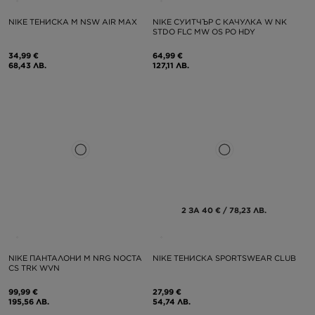
NIKE ТЕНИСКА M NSW AIR MAX
NIKE СУИТЧЪР С КАЧУЛКА W NK
STDO FLC MW OS PO HDY
34,99 €
64,99 €
68,43 ЛВ.
127,11 ЛВ.
2 ЗА 40 € / 78,23 ЛВ.
NIKE ПАНТАЛОНИ M NRG NOCTA
NIKE ТЕНИСКА SPORTSWEAR CLUB
CS TRK WVN
99,99 €
27,99 €
195,56 ЛВ.
54,74 ЛВ.