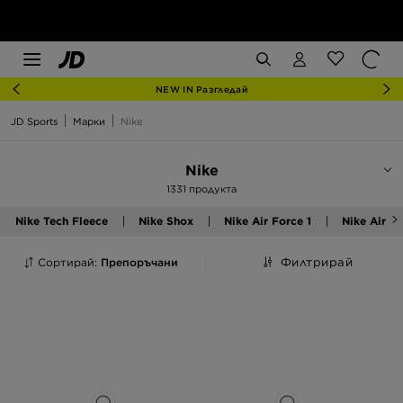
NEW IN Разгледай
JD Sports
Марки
Nike
Nike
1331 продукта
Nike Tech Fleece
Nike Shox
Nike Air Force 1
Nike Air M
Сортирай:
Препоръчани
Филтрирай