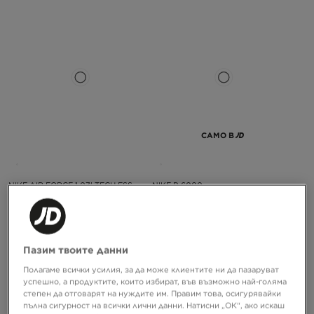
САМО В
NIKE AIR FORCE 1 07' TECH ESS
NIKE P-6000
119,99 €
119,99 €
234,68 ЛВ.
234,68 ЛВ.
Пазим твоите данни
Полагаме всички усилия, за да може клиентите ни да пазаруват
успешно, а продуктите, които избират, във възможно най-голяма
степен да отговарят на нуждите им. Правим това, осигурявайки
пълна сигурност на всички лични данни. Натисни „ОК“, ако искаш