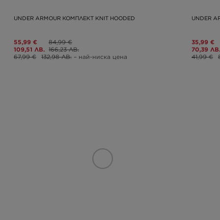
UNDER ARMOUR КОМПЛЕКТ KNIT HOODED
UNDER A
55,99 €
84,99 €
35,99 €
109,51 ЛВ.
166,23 ЛВ.
70,39 ЛВ
67,99 €
132,98 ЛВ.
– най-ниска цена
41,99 €