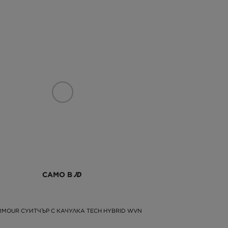
САМО В
RMOUR СУИТЧЪР С КАЧУЛКА TECH HYBRID WVN