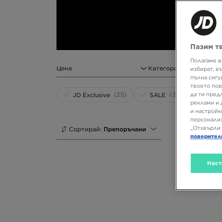
спортистите в тяхното развитие. Знаеш ли за
популярния бранд, които ще откриеш в онлай
тренировки в JD Sports!
Пазим т
Полагаме в
Цена
Категория
избират, в
пълна сигу
твоето пов
(25)
(32)
да ти пред
JD Exclusive
SALE
реклами и 
и настройк
персонализ
„Отхвърли 
Сортирай:
Препоръчани
поверител
Наст