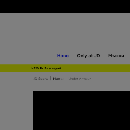
Ново
Only
Мъжки
Ново
Only at JD
Мъжки
at
JD
NEW IN Разгледай
JD Sports
Марки
Under Armour
Under Armour
Какво е общото между легендата на бокса 
Джонсън? Освен фактът, че всички те са мн
тренировки се доверяват на дрехи, обувки 
функционалност надминава всички други алтер