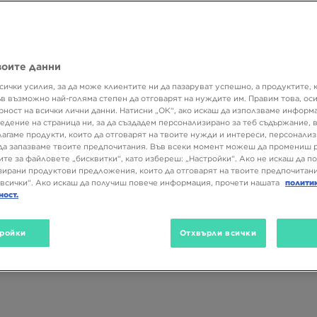
 какво говорим? Under Armour, разбира се! Разгледай продуктите 
н магазина ни и открий новия си мъст хев модел за ежедневните 
воите данни
сички усилия, за да може клиентите ни да пазаруват успешно, а продуктите, 
Пол
Размер
Цвят
ъв възможно най-голяма степен да отговарят на нуждите им. Правим това, ос
рност на всички лични данни. Натисни „ОК“, ако искаш да използваме информ
едение на страница ни, за да създадем персонализирано за теб съдържание,
лагаме продукти, които да отговарят на твоите нужди и интереси, персонали
да запазваме твоите предпочитания. Във всеки момент можеш да промениш 
ите за файловете „бисквитки“, като избереш: „Настройки“. Ако не искаш да п
ирани продуктови предложения, които да отговарят на твоите предпочитани
всички“. Ако искаш да получиш повече информация, прочети нашата
полити
ност.
ройки
Отхвърли всички