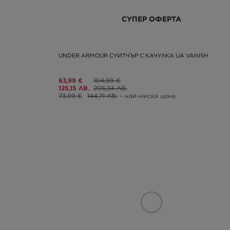
СУПЕР ОФЕРТА
UNDER ARMOUR СУИТЧЪР С КАЧУЛКА UA VANISH
63,99 €
104,99 €
125,15 ЛВ.
205,34 ЛВ.
73,99 €
144,71 ЛВ.
– най-ниска цена