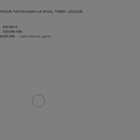
RMOUR ПАНТАЛОНИ UA RIVAL TERRY JOGGER
66,46 €
.
129,98 ЛВ.
82,13 ЛВ.
– най-ниска цена