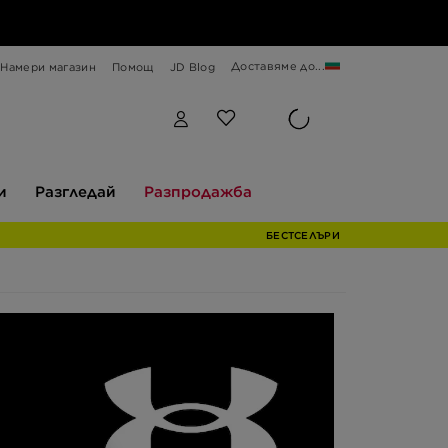
Доставяме до...
Намери магазин
Помощ
JD Blog
Разгледай
Разпродажба
и
Разгледай
Разпродажба
БЕСТСЕЛЪРИ
н
си
то
ят