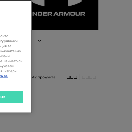
на
ти
които
игурявайки
ация за
 включително
зирани
решението си
олучаваш
я, избери
ка за
42 продукта
OK