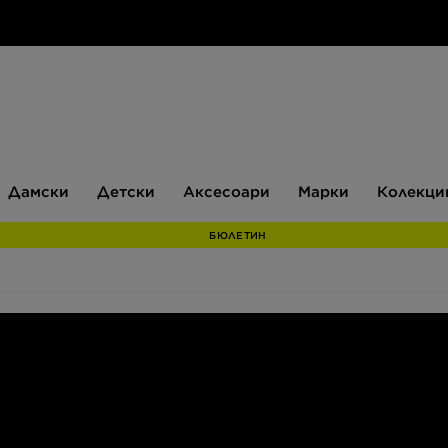
Дамски
Детски
Аксесоари
Марки
Дамски
Детски
Аксесоари
Марки
Колекци
БЮЛЕТИН
Антъни Джошуа, баскетболиста Стеф Къри и изключителния Дуей
ого талантливи, те се свързват и с факта, че за ежедневните 
и аксесоари от една от най-известните американски марки, чия
нативи, които се предлагат на пазара, и са създадени да подкреп