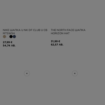
NIKE ШАПКА U NK DF CLUB U CB
THE NORTH FACE ШАПКА
MTSWSH
HORIZON HAT
31,99 €
27,99 €
62,57 ЛВ.
54,74 ЛВ.