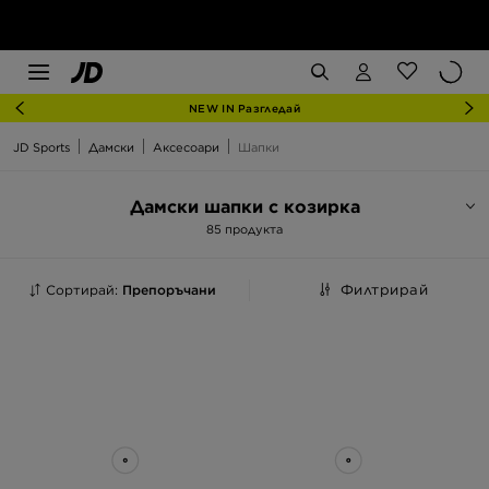
NEW IN Разгледай
JD Sports
Дамски
Аксесоари
Шапки
Дамски шапки с козирка
85 продукта
Сортирай:
Препоръчани
Филтрирай