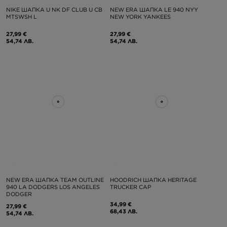
NIKE ШАПКА U NK DF CLUB U CB
NEW ERA ШАПКА LE 940 NYY
MTSWSH L
NEW YORK YANKEES
27,99 €
27,99 €
54,74 ЛВ.
54,74 ЛВ.
NEW ERA ШАПКА TEAM OUTLINE
HOODRICH ШАПКА HERITAGE
940 LA DODGERS LOS ANGELES
TRUCKER CAP
DODGER
34,99 €
27,99 €
68,43 ЛВ.
54,74 ЛВ.