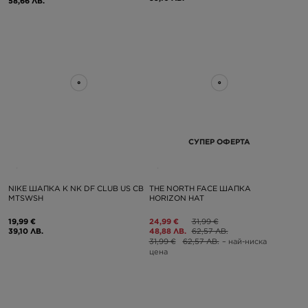
58,66 ЛВ.
СУПЕР ОФЕРТА
NIKE ШАПКА K NK DF CLUB US CB
THE NORTH FACE ШАПКА
MTSWSH
HORIZON HAT
19,99 €
24,99 €
31,99 €
39,10 ЛВ.
48,88 ЛВ.
62,57 ЛВ.
31,99 €
62,57 ЛВ.
– най-ниска
цена