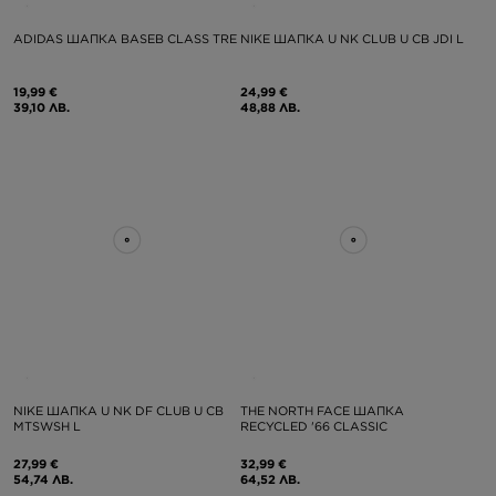
ADIDAS ШАПКА BASEB CLASS TRE
NIKE ШАПКА U NK CLUB U CB JDI L
19,99 €
24,99 €
39,10 ЛВ.
48,88 ЛВ.
NIKE ШАПКА U NK DF CLUB U CB
THE NORTH FACE ШАПКА
MTSWSH L
RECYCLED '66 CLASSIC
27,99 €
32,99 €
54,74 ЛВ.
64,52 ЛВ.