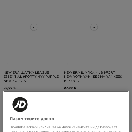
NEW ERA ШАПКА LEAGUE
NEW ERA ШАПКА MLB 9FORTY
ESSENTIAL 9FORTY NYY PURPLE
NEW YORK YANKEES NY YANKEES
NEW YORK YA
BLK/BLK
27,99 €
27,99 €
54,74 ЛВ.
54,74 ЛВ.
Пазим твоите данни
Полагаме всички усилия, за да може клиентите ни да пазаруват
успешно, а продуктите, които избират, във възможно най-голяма