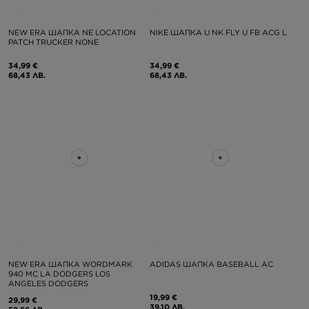
NEW ERA ШАПКА NE LOCATION
NIKE ШАПКА U NK FLY U FB ACG L
PATCH TRUCKER NONE
34,99 €
34,99 €
68,43 ЛВ.
68,43 ЛВ.
NEW ERA ШАПКА WORDMARK
ADIDAS ШАПКА BASEBALL AC
940 MC LA DODGERS LOS
ANGELES DODGERS
19,99 €
29,99 €
39,10 ЛВ.