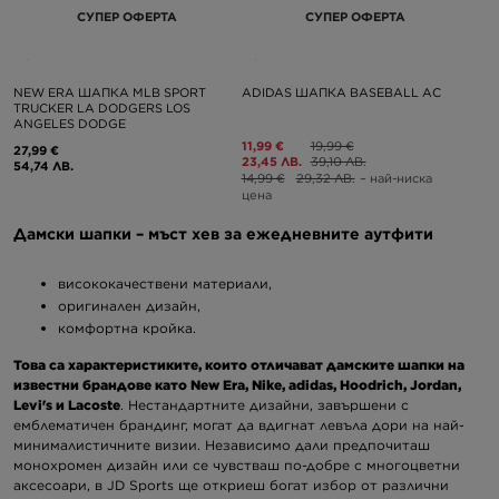
СУПЕР ОФЕРТА
СУПЕР ОФЕРТА
NEW ERA ШАПКА MLB SPORT
ADIDAS ШАПКА BASEBALL AC
TRUCKER LA DODGERS LOS
ANGELES DODGE
11,99 €
19,99 €
27,99 €
23,45 ЛВ.
39,10 ЛВ.
54,74 ЛВ.
14,99 €
29,32 ЛВ.
– най-ниска
цена
Дамски шапки – мъст хев за ежедневните аутфити
висококачествени материали,
оригинален дизайн,
комфортна кройка.
Това са характеристиките, които отличават дамските шапки на
известни брандове като New Era, Nike, adidas, Hoodrich, Jordan,
Levi's и Lacoste
. Нестандартните дизайни, завършени с
емблематичен брандинг, могат да вдигнат левъла дори на най-
минималистичните визии. Независимо дали предпочиташ
монохромен дизайн или се чувстваш по-добре с многоцветни
аксесоари, в JD Sports ще откриеш богат избор от различни