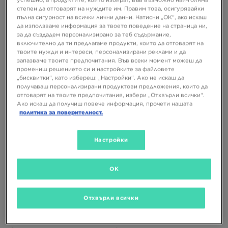
степен да отговарят на нуждите им. Правим това, осигурявайки
пълна сигурност на всички лични данни. Натисни „ОК“, ако искаш
да използваме информация за твоето поведение на страница ни,
за да създадем персонализирано за теб съдържание,
включително да ти предлагаме продукти, които да отговарят на
твоите нужди и интереси, персонализирани реклами и да
запазваме твоите предпочитания. Във всеки момент можеш да
промениш решението си и настройките за файловете
NEW ERA ШАПКА MLB 9FORTY
NEW ERA ШАПКА OUTLINE CAMO
NYY LEAGUE B NY YANKEES
940 LA DODGERS LOS ANGELES
„бисквитки“, като избереш: „Настройки“. Ако не искаш да
DODGER
получаваш персонализирани продуктови предложения, които да
27,99 €
отговарят на твоите предпочитания, избери „Отхвърли всички“.
29,99 €
54,74 ЛВ.
Ако искаш да получиш повече информация, прочети нашата
58,66 ЛВ.
политика за поверителност.
Настройки
OK
Отхвърли всички