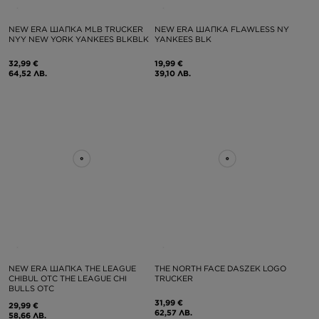
NEW ERA ШАПКА MLB TRUCKER
NEW ERA ШАПКА FLAWLESS NY
NYY NEW YORK YANKEES BLKBLK
YANKEES BLK
32,99 €
19,99 €
64,52 ЛВ.
39,10 ЛВ.
NEW ERA ШАПКА THE LEAGUE
THE NORTH FACE DASZEK LOGO
CHIBUL OTC THE LEAGUE CHI
TRUCKER
BULLS OTC
31,99 €
29,99 €
62,57 ЛВ.
58,66 ЛВ.