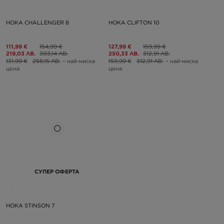
HOKA CHALLENGER 8
HOKA CLIFTON 10
111,99 €
154,99 €
127,99 €
159,99 €
219,03 ЛВ.
303,14 ЛВ.
250,33 ЛВ.
312,91 ЛВ.
131,99 €
258,15 ЛВ.
– най-ниска
159,99 €
312,91 ЛВ.
– най-ниска
цена
цена
СУПЕР ОФЕРТА
HOKA STINSON 7