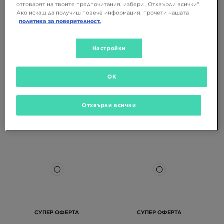
отговарят на твоите предпочитания, избери „Отхвърли всички“.
Ако искаш да получиш повече информация, прочети нашата
политика за поверителност.
СУПЕР ОФЕРТА
СУПЕР ОФЕРТА
Настройки
HOKA CLIFTON 10
HOKA CHALLENGER 8
OK
127,99 €
159,99 €
123,99 €
154,99 €
250,33 ЛВ.
312,91 ЛВ.
242,50 ЛВ.
303,14 ЛВ.
159,99 €
312,91 ЛВ.
– най-ниска
154,99 €
303,14 ЛВ.
– най-ниска
Отхвърли всички
цена
цена
СУПЕР ОФЕРТА
СУПЕР ОФЕРТА