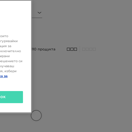
иал
които
игурявайки
ация за
110 продукта
 включително
зирани
решението си
олучаваш
я, избери
ка за
OK