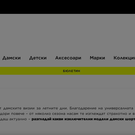
Дамски
Детски
Аксесоари
Марки
Дамски
Детски
Аксесоари
Марки
Колекци
БЮЛЕТИН
т дамските визии за летните дни. Благодарение на универсалната
дори повече – от няколко сезона насам те изглеждат страхотно и в
ждаш актуално –
разгледай какви изключителни модели дамски шорти 