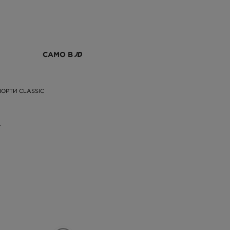
САМО В
ОРТИ CLASSIC
.