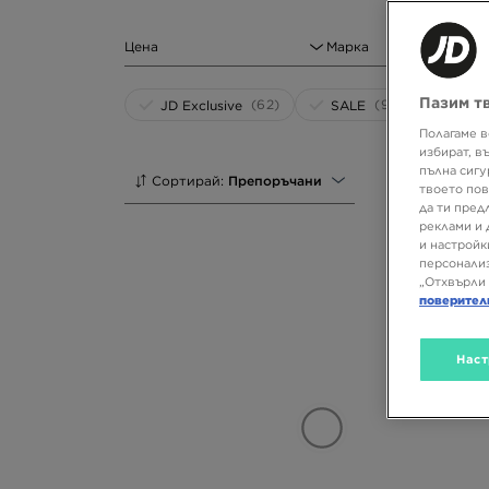
Цена
Марка
Пазим т
(62)
(91)
JD Exclusive
SALE
Полагаме в
избират, в
пълна сигу
Сортирай:
Препоръчани
твоето пов
да ти пред
реклами и 
и настройк
персонализ
„Отхвърли 
поверител
Наст