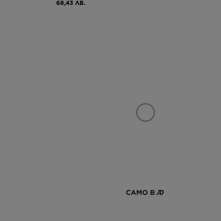
68,43 ЛВ.
САМО В