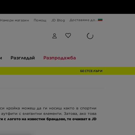
Доставяме до...
Намери магазин
Помощ
JD Blog
Разгледай
Разпродажба
и
Разгледай
Разпродажба
БЕСТСЕЛЪРИ
 си кройка можеш да ги носиш както в спортни
 аутфити с елегантни елементи. Затова, ако това
с логото на известни брандове, те очакват в JD