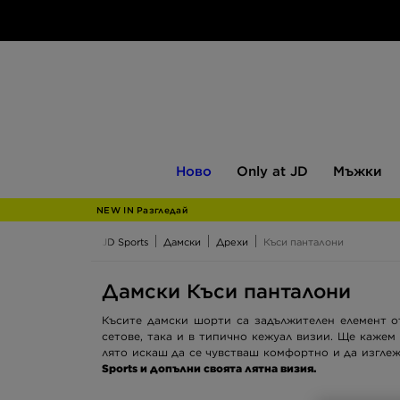
Ново
Only
Мъжки
Ново
Only at JD
Мъжки
at
JD
NEW IN Разгледай
JD Sports
Дамски
Дрехи
Къси панталони
Дамски Къси панталони
Късите дамски шорти са задължителен елемент о
сетове, така и в типично кежуал визии. Ще кажем 
лято искаш да се чувстваш комфортно и да изгле
Sports и допълни своята лятна визия.