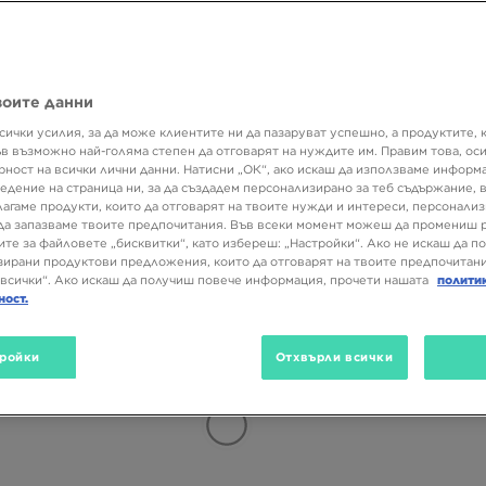
Размер
Цвят
Матер
воите данни
сички усилия, за да може клиентите ни да пазаруват успешно, а продуктите, 
ъв възможно най-голяма степен да отговарят на нуждите им. Правим това, ос
рност на всички лични данни. Натисни „ОК“, ако искаш да използваме информ
едение на страница ни, за да създадем персонализирано за теб съдържание,
лагаме продукти, които да отговарят на твоите нужди и интереси, персонали
да запазваме твоите предпочитания. Във всеки момент можеш да промениш 
ите за файловете „бисквитки“, като избереш: „Настройки“. Ако не искаш да п
ирани продуктови предложения, които да отговарят на твоите предпочитани
всички“. Ако искаш да получиш повече информация, прочети нашата
полити
ност.
ройки
Отхвърли всички