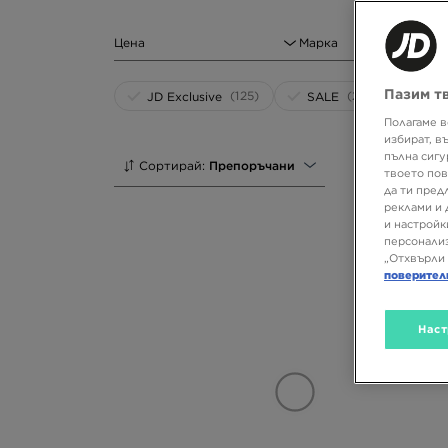
Цена
Марка
Пазим т
(125)
(235)
JD Exclusive
SALE
Полагаме в
избират, в
пълна сигу
Сортирай:
Препоръчани
твоето пов
да ти пред
реклами и 
и настройк
персонализ
„Отхвърли 
поверител
Наст