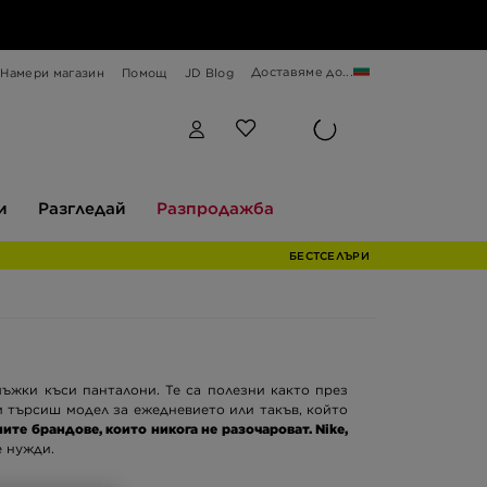
Доставяме до...
Намери магазин
Помощ
JD Blog
Разгледай
Разпродажба
и
Разгледай
Разпродажба
БЕСТСЕЛЪРИ
мъжки къси панталони. Те са полезни както през
и търсиш модел за ежедневието или такъв, който
ите брандове, които никога не разочароват. Nike,
е нужди.