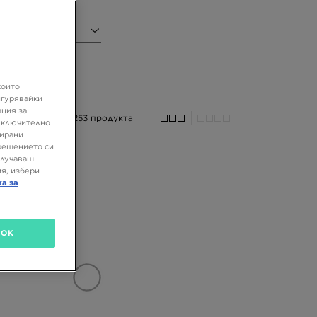
иал
които
игурявайки
ация за
253 продукта
 включително
зирани
решението си
олучаваш
я, избери
ка за
OK