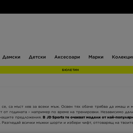
Дамски
Детски
Аксесоари
Марки
Дамски
Детски
Аксесоари
Марки
Колекци
БЮЛЕТИН
 се, са мъст хев за всеки мъж. Освен тях обаче трябва да имаш и 
аст от годината – например по време на тренировки. Независимо дал
 нашите предложения.
В JD Sports те очакват модели от най-популярн
. Разгледай всички мъжки шорти и избери чифт, отговарящ на твоит