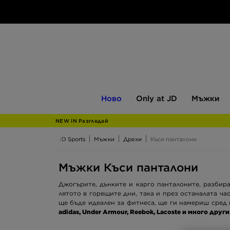
Ново
Only
Мъжки
Ново
Only at JD
Мъжки
at
JD
NEW IN Разгледай
JD Sports
Мъжки
Дрехи
Къси панталони
Мъжки Къси панталони
Джогърите, дънките и карго панталоните, разбира
лятото в горещите дни, така и през останалата ч
ще бъде идеален за фитнеса, ще ги намериш сред
adidas, Under Armour, Reebok, Lacoste и много други