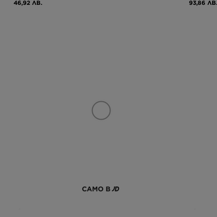
46,92 ЛВ.
93,86 ЛВ
САМО В