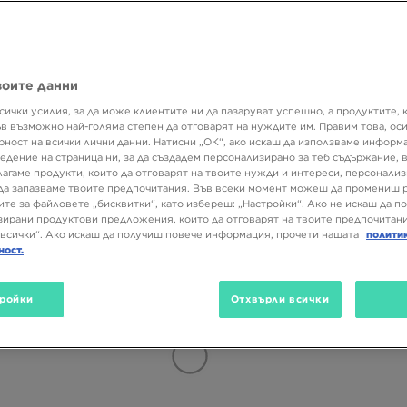
Размер
Цвят
Матер
воите данни
сички усилия, за да може клиентите ни да пазаруват успешно, а продуктите, 
ъв възможно най-голяма степен да отговарят на нуждите им. Правим това, ос
рност на всички лични данни. Натисни „ОК“, ако искаш да използваме информ
едение на страница ни, за да създадем персонализирано за теб съдържание,
лагаме продукти, които да отговарят на твоите нужди и интереси, персонали
да запазваме твоите предпочитания. Във всеки момент можеш да промениш 
ите за файловете „бисквитки“, като избереш: „Настройки“. Ако не искаш да п
ирани продуктови предложения, които да отговарят на твоите предпочитани
всички“. Ако искаш да получиш повече информация, прочети нашата
полити
ност.
ройки
Отхвърли всички