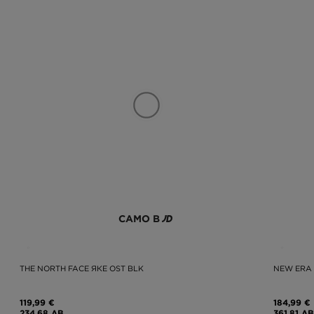
САМО В
THE NORTH FACE ЯКЕ OST BLK
NEW ERA 
119,99 €
184,99 €
234,68 ЛВ.
361,81 ЛВ