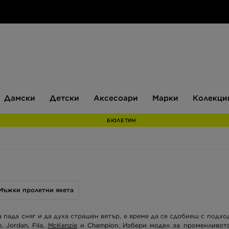
Дамски
Детски
Аксесоари
Марки
Дамски
Детски
Аксесоари
Марки
Колекци
БЮЛЕТИН
Мъжки пролетни якета
а пада сняг и да духа страшен вятър, е време да се сдобиеш с подхо
, Jordan, Fila,
McKenzie
и Champion. Избери модел за променливото