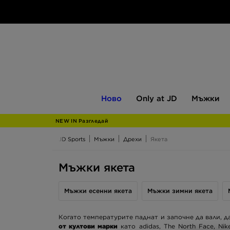
Ново
Only
Мъжки
Ново
Only at JD
Мъжки
at
JD
NEW IN Разгледай
JD Sports
Мъжки
Дрехи
Якета
Мъжки якета
Мъжки есенни якета
Мъжки зимни якета
Когато температурите паднат и започне да вали, д
от култови марки
като adidas, The North Face, Nike