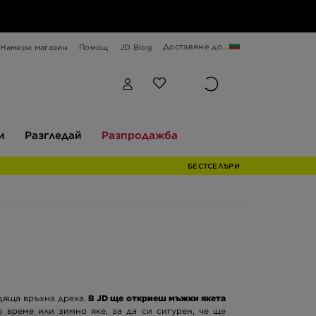
Доставяме до...
Намери магазин
Помощ
JD Blog
Разгледай
Разпродажба
и
Разгледай
Разпродажба
БЕСТСЕЛЪРИ
дяща връхна дреха.
В JD ще откриеш мъжки якета
 време или зимно яке, за да си сигурен, че ще