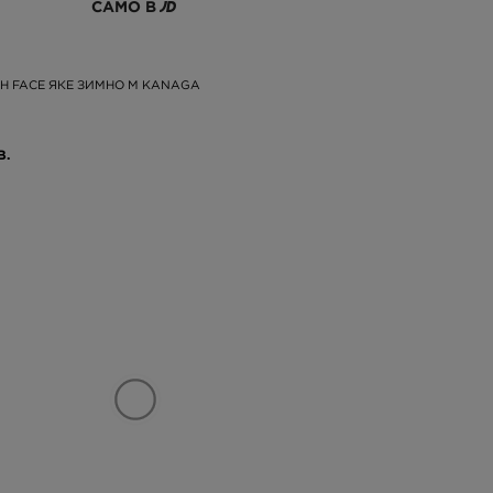
САМО В
TH FACE ЯКЕ ЗИМНО M KANAGA
В.