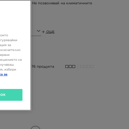
ристически стил. Не позволявай на климатичните
ОЩЕ
които
игурявайки
ация за
 включително
зирани
решението си
олучаваш
76 продукта
я, избери
ка за
OK