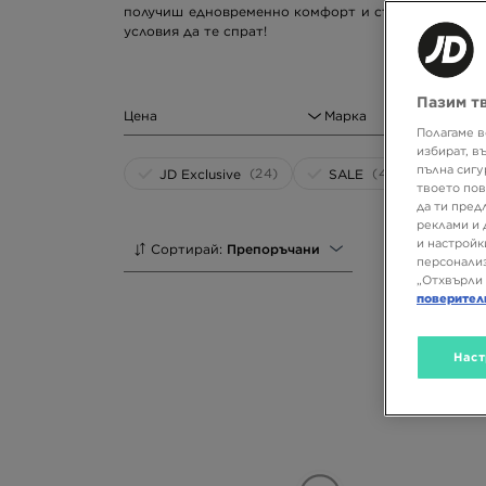
получиш едновременно комфорт и страхотна визия.
условия да те спрат!
Пазим т
Цена
Марка
Полагаме в
избират, в
пълна сигу
(24)
(47)
JD Exclusive
SALE
твоето пов
да ти пред
реклами и 
и настройк
Сортирай:
Препоръчани
персонализ
„Отхвърли 
поверител
Наст