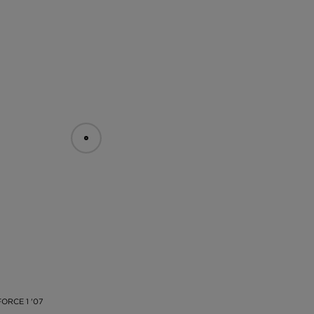
да
на
ел
го
ни
та
ли
ка
те
ло
то
ки
FORCE 1 '07
ий