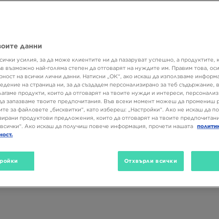
талисмана на Michelin и въздушния флот на президента на САЩ. Пр
о в историята на бранда
Nike
, но и в света на streetwear-a: Air Force 
есно разпознаваеми със своя ослепително бял цвят и характерн
воите данни
 двойка е произведена през 1981 г., а 45 години по-късно нищо 
е намалее.
Вече имаш в гардероба си култовите Nike Air Force 1?
Не
сички усилия, за да може клиентите ни да пазаруват успешно, а продуктите, 
ай колекцията Nike AF 1 и създай с тях уникален стил. Коя версия 
ъв възможно най-голяма степен да отговарят на нуждите им. Правим това, ос
заедно!
рност на всички лични данни. Натисни „ОК“, ако искаш да използваме информ
едение на страница ни, за да създадем персонализирано за теб съдържание,
рени
лагаме продукти, които да отговарят на твоите нужди и интереси, персонали
да запазваме твоите предпочитания. Във всеки момент можеш да промениш 
да.
Колекцията от маратонки Nike Air Force първоначално не е би
ите за файловете „бисквитки“, като избереш: „Настройки“. Ако не искаш да п
Размер
Цвят
Вид
те игрища
. По-точно: тези обувки са създадени, за да подпомаг
ирани продуктови предложения, които да отговарят на твоите предпочитани
често травматична професионална игра. Каква е тайната им? Пре
всички“. Ако искаш да получиш повече информация, прочети нашата
полити
ция, разположена под петата.
ност.
1:
ройки
Отхвърли всички
ударите благодарение на въздушната възглавница.
лур за дълготрайност и комфорт.
ление и стабилност.
подхожда на всяка визия.
 въздушна възглавница със сгъстен газ отлично абсорбира ударит
грището осигурява допълнителен комфорт на феновете си, независи