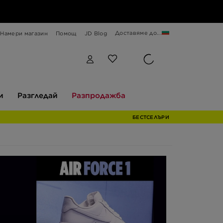
Доставяме до...
Намери магазин
Помощ
JD Blog
Разгледай
Разпродажба
и
Разгледай
Разпродажба
БЕСТСЕЛЪРИ