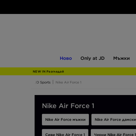
Ново
Only
Мъжки
Ново
Only at JD
Мъжки
at
JD
NEW IN Разгледай
JD Sports
Nike Air Force 1
Nike Air Force 1
Nike Air Force мъжки
Nike Air Force дамски
Сиви Nike Air Force 1
Черни Nike Air Force 