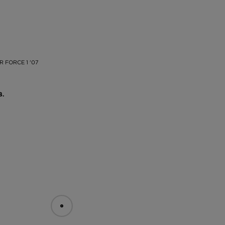
На
а,
зо
R FORCE 1 '07
В.