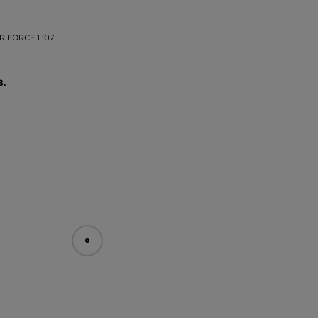
ка
 с
ин
R FORCE 1 '07
В.
 е
се
т.
се
ли
ще
al
ят
те
се
ят
 с
и,
на
.
с
на