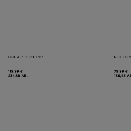
NIKE AIR FORCE 1 '07
NIKE FORC
119,99 €
79,99 €
234,68 ЛВ.
156,45 Л