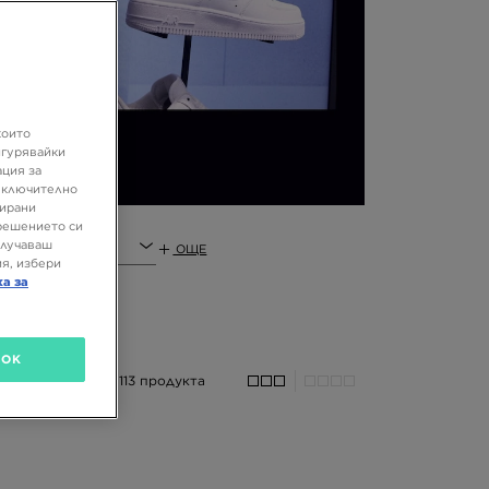
ед
1.
ия
не
?
които
на
игурявайки
ация за
 включително
зирани
решението си
ла
олучаваш
ОЩЕ
ат
я, избери
ди
ка за
OK
113 продукта
е,
мо