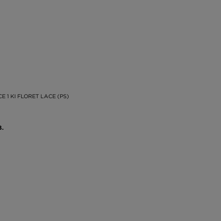
E 1 KI FLORET LACE (PS)
В.