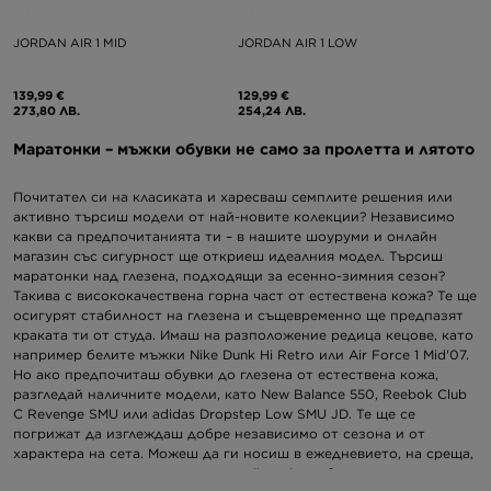
JORDAN AIR 1 MID
JORDAN AIR 1 LOW
139,99 €
129,99 €
273,80 ЛВ.
254,24 ЛВ.
Маратонки – мъжки обувки не само за пролетта и лятото
Почитател си на класиката и харесваш семплите решения или
активно търсиш модели от най-новите колекции? Независимо
какви са предпочитанията ти – в нашите шоуруми и онлайн
магазин със сигурност ще откриеш идеалния модел. Търсиш
маратонки над глезена, подходящи за есенно-зимния сезон?
Такива с висококачествена горна част от естествена кожа? Те ще
осигурят стабилност на глезена и същевременно ще предпазят
краката ти от студа. Имаш на разположение редица кецове, като
например белите мъжки Nike Dunk Hi Retro или Air Force 1 Mid'07.
Но ако предпочиташ обувки до глезена от естествена кожа,
разгледай наличните модели, като
New Balance 550
, Reebok Club
C Revenge SMU или adidas Dropstep Low SMU JD. Те ще се
погрижат да изглеждаш добре независимо от сезона и от
характера на сета. Можеш да ги носиш в ежедневието, на среща,
но и на парти – и то не само семейно. Ако обаче залагаш на