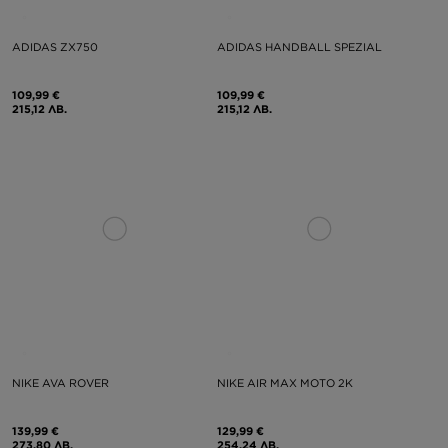
ADIDAS ZX750
ADIDAS HANDBALL SPEZIAL
109,99 €
109,99 €
215,12 ЛВ.
215,12 ЛВ.
NIKE AVA ROVER
NIKE AIR MAX MOTO 2K
139,99 €
129,99 €
273,80 ЛВ.
254,24 ЛВ.