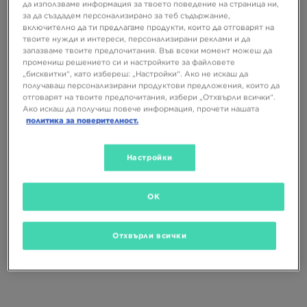
да използваме информация за твоето поведение на страница ни,
за да създадем персонализирано за теб съдържание,
включително да ти предлагаме продукти, които да отговарят на
твоите нужди и интереси, персонализирани реклами и да
запазваме твоите предпочитания. Във всеки момент можеш да
промениш решението си и настройките за файловете
САМО В
САМО В
„бисквитки“, като избереш: „Настройки“. Ако не искаш да
получаваш персонализирани продуктови предложения, които да
отговарят на твоите предпочитания, избери „Отхвърли всички“.
Ако искаш да получиш повече информация, прочети нашата
NIKE AIR FORCE 1 '07 LV8
NIKE AIR FORCE 1 '07 LV8
политика за поверителност.
129,99 €
129,99 €
254,24 ЛВ.
254,24 ЛВ.
Настройки
OK
Отхвърли всички