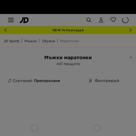
NEW IN Разгледай
JD Sports
Мъжки
Обувки
Маратонки
Мъжки маратонки
447 продукта
Сортирай:
Препоръчани
Филтрирай