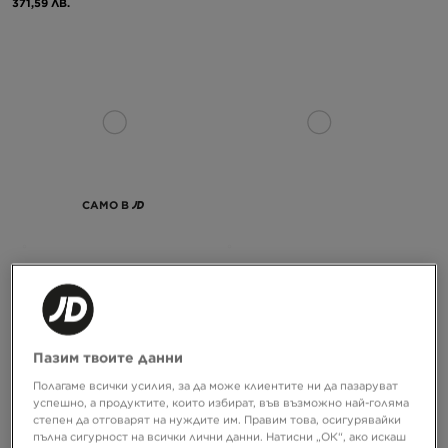
371,59 ЛВ.
САМО В
NIKE AIR MAX 90
NIKE AIR FORCE 1 '07 LE
149,99 €
119,99 €
293,36 ЛВ.
234,68 ЛВ.
Пазим твоите данни
Полагаме всички усилия, за да може клиентите ни да пазаруват
успешно, а продуктите, които избират, във възможно най-голяма
степен да отговарят на нуждите им. Правим това, осигурявайки
пълна сигурност на всички лични данни. Натисни „ОК“, ако искаш