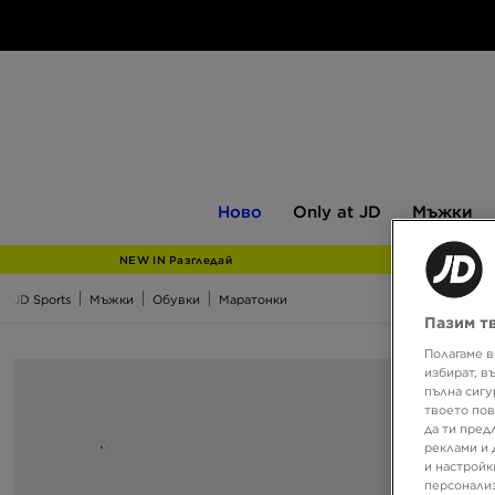
Ново
Only
Мъжки
Ново
Only at JD
Мъжки
at
JD
NEW IN Разгледай
JD Sports
Мъжки
Обувки
Маратонки
Пазим т
Полагаме в
избират, в
пълна сигу
твоето пов
да ти пред
реклами и 
и настройк
персонализ