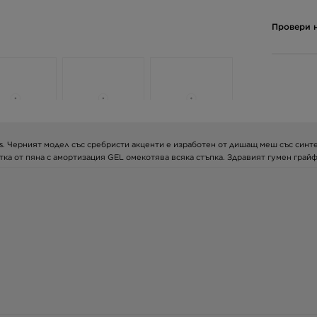
Провери н
s. Черният модел със сребристи акценти е изработен от дишащ меш със синте
тка от пяна с амортизация GEL омекотява всяка стъпка. Здравият гумен гра