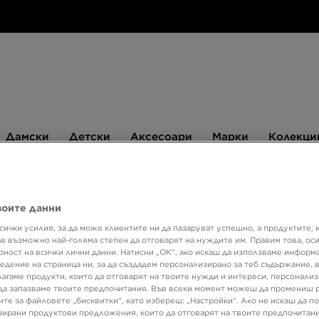
Дамски
Детски
Аксесоари
Марки
Дамски
Детски
Аксесоари
Марки
Колекци
БЮЛЕТИН
воите данни
сички усилия, за да може клиентите ни да пазаруват успешно, а продуктите, 
ASICS
ъв възможно най-голяма степен да отговарят на нуждите им. Правим това, ос
рност на всички лични данни. Натисни „ОК“, ако искаш да използваме информ
едение на страница ни, за да създадем персонализирано за теб съдържание,
лагаме продукти, които да отговарят на твоите нужди и интереси, персонали
99,99
да запазваме твоите предпочитания. Във всеки момент можеш да промениш 
195,56
ите за файловете „бисквитки“, като избереш: „Настройки“. Ако не искаш да п
ирани продуктови предложения, които да отговарят на твоите предпочитани