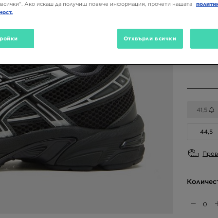
всички“. Ако искаш да получиш повече информация, прочети нашата
полити
ност.
Налични
ройки
Отхвърли всички
Избери 
41,5
44,5
Пров
Количес