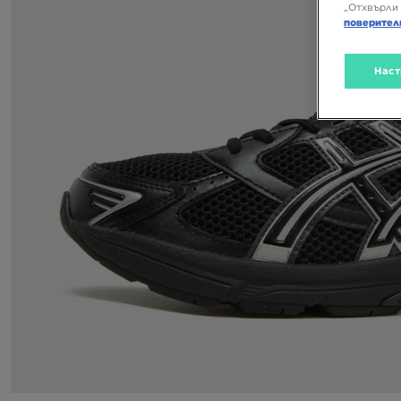
„Отхвърли 
поверител
Наст