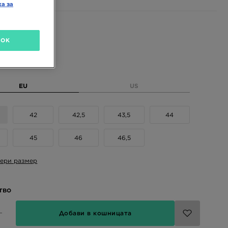
ка за
 цветове
OK
размер
EU
US
42
42,5
43,5
44
45
46
46,5
ери размер
тво
Добави в кошницата