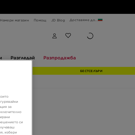
Доставяме до...
Намери магазин
Помощ
JD Blog
Разгледай
Разпродажба
и
Разгледай
Разпродажба
БЕСТСЕЛЪРИ
които
 GEL-1130
игурявайки
ация за
 включително
зирани
 €
решението си
 ЛВ.
олучаваш
я, избери