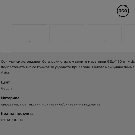
Осигури си легендарен бегачески стил с мъжките маратонки GEL-1130 от Asic
подплатената яка се грижат за удобното прилягане. Меката междинна подме
Asics.
Цвят
Черен
Материал
лицева част от текстил и синтетика/синтетична подметка
Код на продукта
1201A906-001