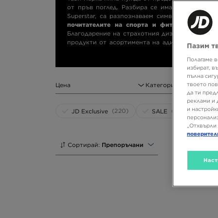
от пръв поглед. Разбира се имаме предвид мар
Superstar, са разпознаваем символ на спортн
почитателите на спорта и фитнеса, но и за
Благодарение на страхотния дизайн спортните
продукти от асортимента на адидас можеш да
Пазим т
adidas, подбери аксесоари или емблематични
световноизвестна марка, на която от десе
Полагаме в
избират, в
Разгледай емблематичните предложения и обно
пълна сигу
твоето пов
Цена
Категория
да ти пред
реклами и 
и настройк
(220)
(473)
JD Exclusive
SALE
персонализ
„Отхвърли 
поверител
Сортирай:
Препоръчани
Наст