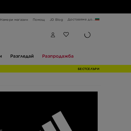
Доставяме до...
Намери магазин
Помощ
JD Blog
Разгледай
Разпродажба
и
Разгледай
Разпродажба
БЕСТСЕЛЪРИ
ми