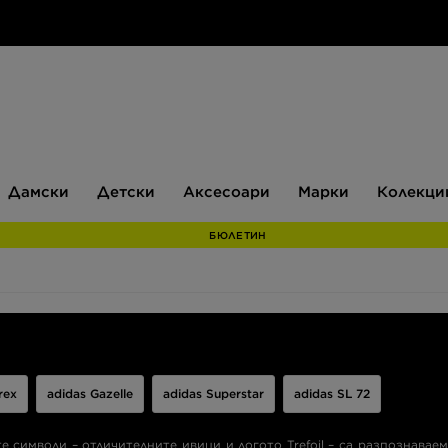
Дамски
Детски
Аксесоари
Марки
Дамски
Детски
Аксесоари
Марки
Колекци
БЮЛЕТИН
rex
adidas Gazelle
adidas Superstar
adidas SL 72
е символи – отличителните ивици и логото Trefoil – са разпознавае