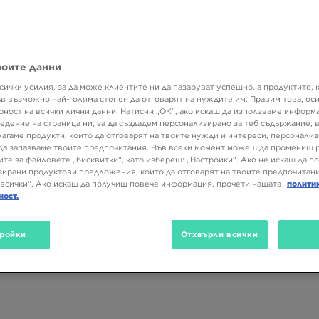
ка adidas. Моделите adidas Originals, включително култовият adid
ия градски стил.
Продуктите на adidas са предназначени не само 
 тези, за които стрийтстайл естетиката е основно вдъхновени
 облекла adidas могат да се използват и за ежедневни визии. Как
 намериш в JD Sports? Да видим! Избери уникални спортни облек
воите данни
 маратонки – в дамски, мъжки или унисекс вариант. Довери се 
тилетия се доверяват поколения спортисти и градски фешънисти
сички усилия, за да може клиентите ни да пазаруват успешно, а продуктите, 
ъв възможно най-голяма степен да отговарят на нуждите им. Правим това, ос
вените модели от асортимента.
рност на всички лични данни. Натисни „ОК“, ако искаш да използваме информ
едение на страница ни, за да създадем персонализирано за теб съдържание,
Пол
Размер
Цвят
лагаме продукти, които да отговарят на твоите нужди и интереси, персонали
да запазваме твоите предпочитания. Във всеки момент можеш да промениш 
ите за файловете „бисквитки“, като избереш: „Настройки“. Ако не искаш да п
ирани продуктови предложения, които да отговарят на твоите предпочитани
всички“. Ако искаш да получиш повече информация, прочети нашата
полити
ност.
ройки
Отхвърли всички