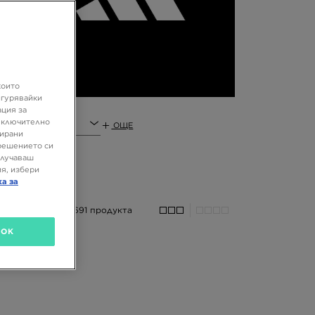
as
за
е.
ви
ла
на
.
които
игурявайки
ация за
 включително
ОЩЕ
зирани
решението си
олучаваш
я, избери
ка за
691 продукта
OK