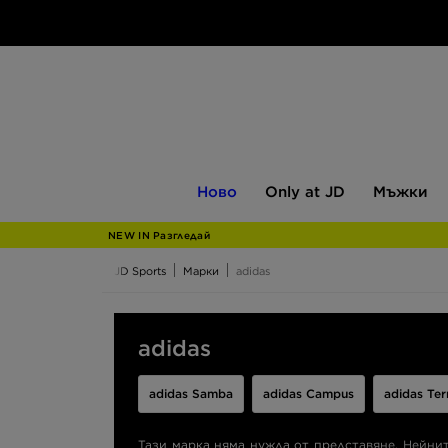
Ново
Only
Мъжки
Ново
Only at JD
Мъжки
at
JD
NEW IN Разгледай
JD Sports
Марки
adidas
adidas
adidas Samba
adidas Campus
adidas Ter
Тази марка няма нужда от представяне. Нейнит