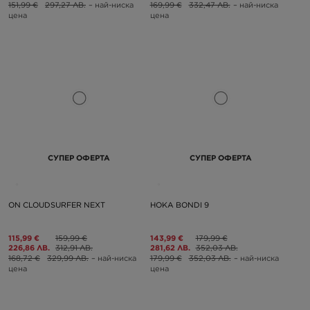
151,99 €
297,27 ЛВ.
– най-ниска
169,99 €
332,47 ЛВ.
– най-ниска
цена
цена
СУПЕР ОФЕРТА
СУПЕР ОФЕРТА
ON CLOUDSURFER NEXT
HOKA BONDI 9
115,99 €
159,99 €
143,99 €
179,99 €
226,86 ЛВ.
312,91 ЛВ.
281,62 ЛВ.
352,03 ЛВ.
168,72 €
329,99 ЛВ.
– най-ниска
179,99 €
352,03 ЛВ.
– най-ниска
цена
цена