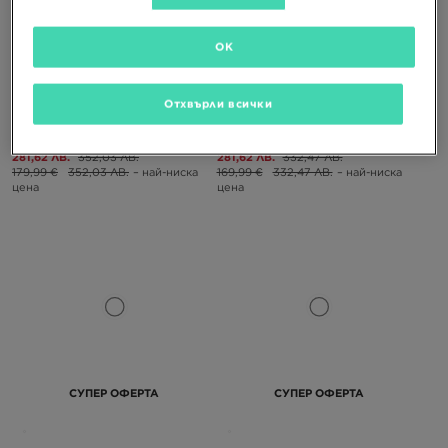
СУПЕР ОФЕРТА
СУПЕР ОФЕРТА
OK
HOKA BONDI 9
ON CLOUDTILT
Отхвърли всички
143,99 €
179,99 €
143,99 €
169,99 €
281,62 ЛВ.
352,03 ЛВ.
281,62 ЛВ.
332,47 ЛВ.
179,99 €
352,03 ЛВ.
– най-ниска
169,99 €
332,47 ЛВ.
– най-ниска
цена
цена
СУПЕР ОФЕРТА
СУПЕР ОФЕРТА