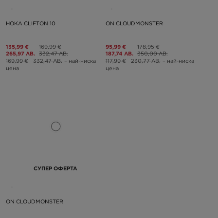
HOKA CLIFTON 10
ON CLOUDMONSTER
135,99 €
169,99 €
95,99 €
178,95 €
265,97 ЛВ.
332,47 ЛВ.
187,74 ЛВ.
350,00 ЛВ.
169,99 €
332,47 ЛВ.
– най-ниска
117,99 €
230,77 ЛВ.
– най-ниска
цена
цена
СУПЕР ОФЕРТА
ON CLOUDMONSTER