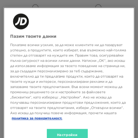
СУПЕР ОФЕРТА
СУПЕР ОФЕРТА
Пазим твоите данни
Полагаме всички усилия, за да може клиентите ни да пазаруват
успешно, а продуктите, които избират, във възможно най-голяма
ON CLOUDZONE
HOKA BONDI 9
степен да отговарят на нуждите им. Правим това, осигурявайки
пълна сигурност на всички лични данни. Натисни „ОК“, ако искаш
да използваме информация за твоето поведение на страница ни,
119,99 €
149,99 €
143,99 €
179,99 €
за да създадем персонализирано за теб съдържание,
234,68 ЛВ.
293,36 ЛВ.
281,62 ЛВ.
352,03 ЛВ.
включително да ти предлагаме продукти, които да отговарят на
149,99 €
293,36 ЛВ.
– най-ниска
179,99 €
352,03 ЛВ.
– най-ниска
твоите нужди и интереси, персонализирани реклами и да
цена
цена
запазваме твоите предпочитания. Във всеки момент можеш да
промениш решението си и настройките за файловете
„бисквитки“, като избереш: „Настройки“. Ако не искаш да
получаваш персонализирани продуктови предложения, които да
отговарят на твоите предпочитания, избери „Отхвърли всички“.
Ако искаш да получиш повече информация, прочети нашата
политика за поверителност.
Настройки