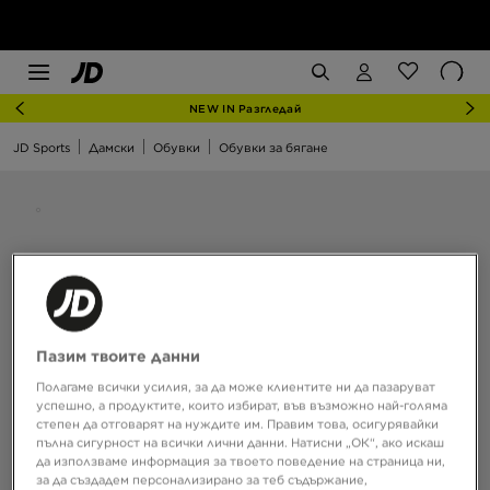
NEW IN Разгледай
JD Sports
Дамски
Обувки
Обувки за бягане
Пазим твоите данни
Полагаме всички усилия, за да може клиентите ни да пазаруват
успешно, а продуктите, които избират, във възможно най-голяма
степен да отговарят на нуждите им. Правим това, осигурявайки
пълна сигурност на всички лични данни. Натисни „ОК“, ако искаш
да използваме информация за твоето поведение на страница ни,
за да създадем персонализирано за теб съдържание,