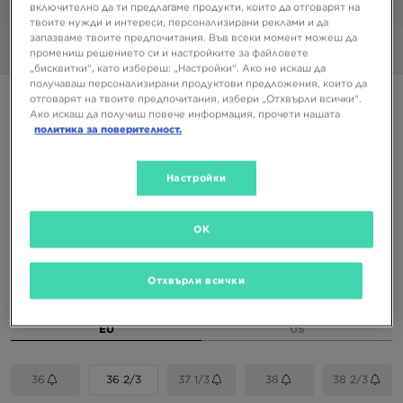
1/6
включително да ти предлагаме продукти, които да отговарят на
твоите нужди и интереси, персонализирани реклами и да
запазваме твоите предпочитания. Във всеки момент можеш да
Снимки
360°
промениш решението си и настройките за файловете
„бисквитки“, като избереш: „Настройки“. Ако не искаш да
получаваш персонализирани продуктови предложения, които да
Супер оферта
отговарят на твоите предпочитания, избери „Отхвърли всички“.
Ако искаш да получиш повече информация, прочети нашата
HOKA CLIFTON 10
политика за поверителност.
101,99 €
Настройки
199,48 ЛВ.
OK
Налични Цветове
Отхвърли всички
Избери размер
EU
US
36
36 2/3
37 1/3
38
38 2/3