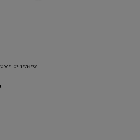
FORCE 1 07' TECH ESS
В.