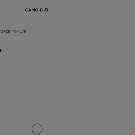
САМО В
FORCE 1 '07 LV8
В.