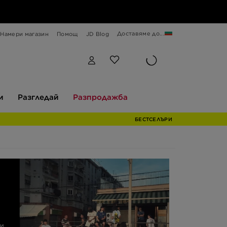
Доставяме до...
Намери магазин
Помощ
JD Blog
Разгледай
Разпродажба
и
Разгледай
Разпродажба
БЕСТСЕЛЪРИ
би