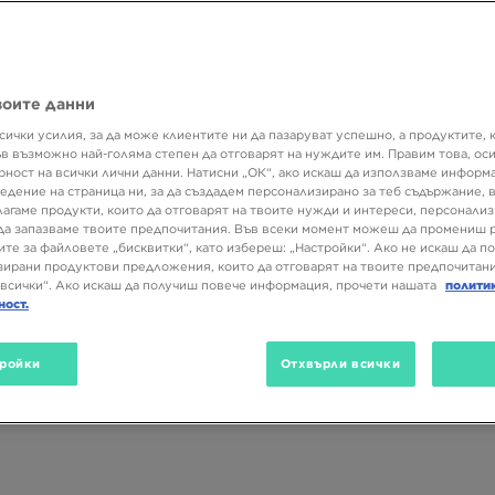
зия? Тогава си на правилното място! В JD Sports предлагаме продук
ър, за тренировка или туристически. А всеки от тях е оригинален
as и McKenzie са само началото. Виж какви предложения те очакват
воите данни
сички усилия, за да може клиентите ни да пазаруват успешно, а продуктите, 
ъв възможно най-голяма степен да отговарят на нуждите им. Правим това, ос
рност на всички лични данни. Натисни „ОК“, ако искаш да използваме информ
Марка
Размер
Подка
едение на страница ни, за да създадем персонализирано за теб съдържание,
лагаме продукти, които да отговарят на твоите нужди и интереси, персонали
да запазваме твоите предпочитания. Във всеки момент можеш да промениш 
(1382)
SALE
ите за файловете „бисквитки“, като избереш: „Настройки“. Ако не искаш да п
ирани продуктови предложения, които да отговарят на твоите предпочитани
всички“. Ако искаш да получиш повече информация, прочети нашата
полити
ност.
ройки
Отхвърли всички