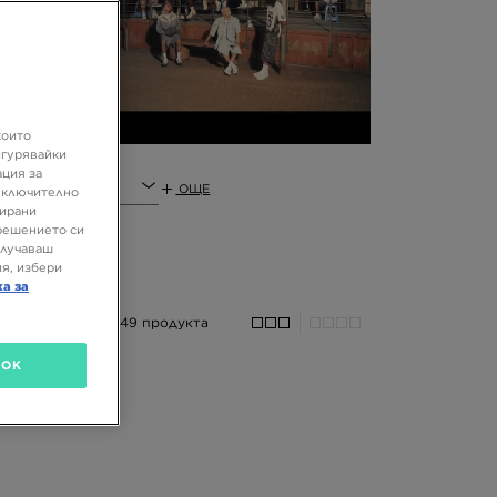
ти
 с
 в
които
игурявайки
ация за
тегория
ОЩЕ
 включително
зирани
решението си
олучаваш
я, избери
ка за
2149 продукта
OK