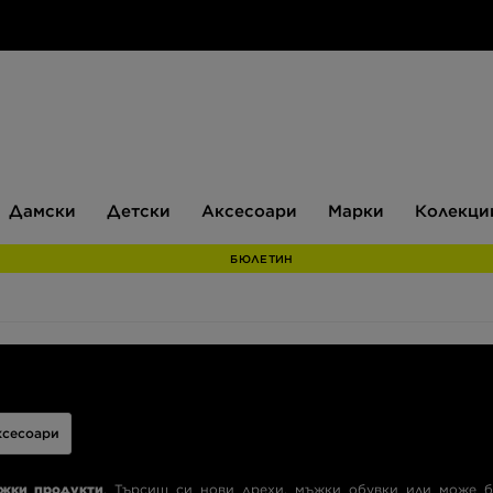
Дамски
Детски
Аксесоари
Марки
Дамски
Детски
Аксесоари
Марки
Колекци
БЮЛЕТИН
ксесоари
ъжки продукти
. Търсиш си нови дрехи, мъжки обувки или може 