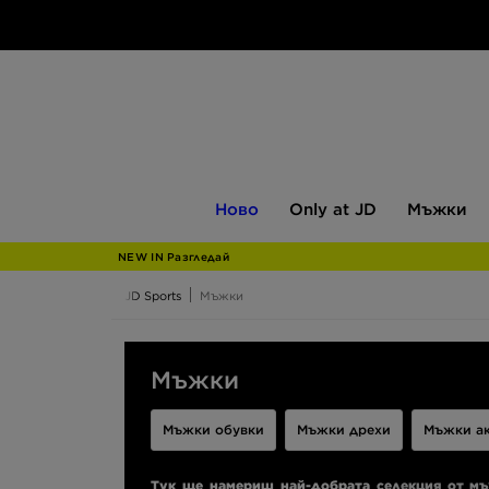
Ново
Only
Мъжки
Ново
Only at JD
Мъжки
at
JD
NEW IN Разгледай
JD Sports
Мъжки
Мъжки
Мъжки обувки
Мъжки дрехи
Мъжки а
Тук ще намериш най-добрата селекция от м