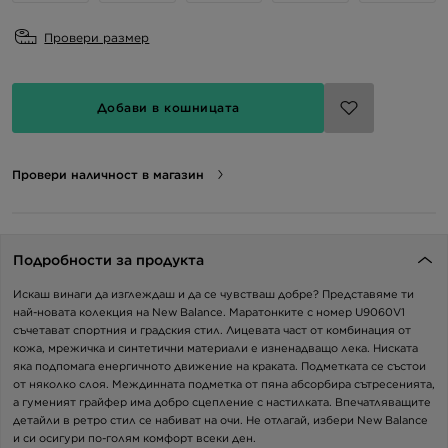
Провери размер
Добави в кошницата
Провери наличност в магазин
Подробности за продукта
Искаш винаги да изглеждаш и да се чувстваш добре? Представяме ти
най-новата колекция на New Balance. Маратонките с номер U9060V1
съчетават спортния и градския стил. Лицевата част от комбинация от
кожа, мрежичка и синтетични материали е изненадващо лека. Ниската
яка подпомага енергичното движение на краката. Подметката се състои
от няколко слоя. Междинната подметка от пяна абсорбира сътресенията,
а гуменият грайфер има добро сцепление с настилката. Впечатляващите
детайли в ретро стил се набиват на очи. Не отлагай, избери New Balance
и си осигури по-голям комфорт всеки ден.