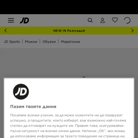
NEW IN Разгледай
JD Sports
Мъжки
Обувки
Маратонки
Пазим твоите данни
Полагаме всички усилия, за да може клиентите ни да пазаруват
успешно, а продуктите, които избират, във възможно най-голяма
степен да отговарят на нуждите им. Правим това, осигурявайки
пълна сигурност на всички лични данни. Натисни „ОК“, ако искаш
да използваме информация за твоето поведение на страница ни,