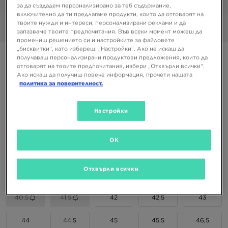
1/6
за да създадем персонализирано за теб съдържание,
включително да ти предлагаме продукти, които да отговарят на
твоите нужди и интереси, персонализирани реклами и да
Снимки
360°
запазваме твоите предпочитания. Във всеки момент можеш да
промениш решението си и настройките за файловете
„бисквитки“, като избереш: „Настройки“. Ако не искаш да
NEW BALANCE 9060
получаваш персонализирани продуктови предложения, които да
отговарят на твоите предпочитания, избери „Отхвърли всички“.
Ако искаш да получиш повече информация, прочети нашата
189,99 €
политика за поверителност.
371,59 ЛВ.
Настройки
Налични Цветове
Черен
OK
Избери размер
EU
US
Отхвърли всички
40,5
41,5
42
42,5
43
44
44,5
45
45,5
46,5