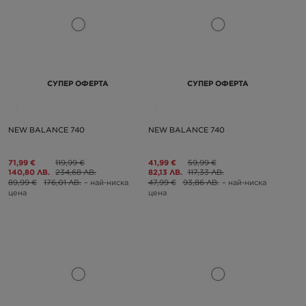
СУПЕР ОФЕРТА
СУПЕР ОФЕРТА
NEW BALANCE 740
NEW BALANCE 740
71,99 €
119,99 €
41,99 €
59,99 €
140,80 ЛВ.
234,68 ЛВ.
82,13 ЛВ.
117,33 ЛВ.
89,99 €
176,01 ЛВ.
– най-ниска
47,99 €
93,86 ЛВ.
– най-ниска
цена
цена