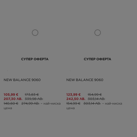
СУПЕР ОФЕРТА
СУПЕР ОФЕРТА
NEW BALANCE 9060
NEW BALANCE 9060
105,99 €
173,83 €
123,99 €
154,99 €
207,30 ЛВ.
339,98 ЛВ.
242,50 ЛВ.
303,14 ЛВ.
140,60 €
274,99 ЛВ.
– най-ниска
154,99 €
303,14 ЛВ.
– най-ниска
цена
цена