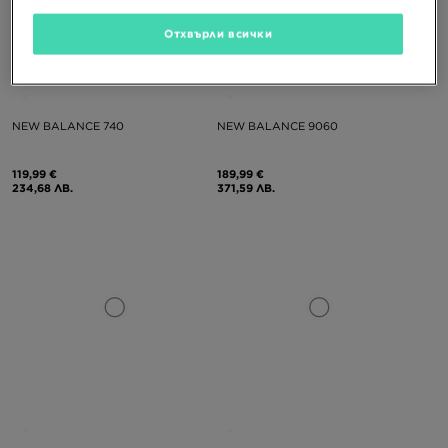
Отхвърли всички
САМО В
NEW BALANCE 740
NEW BALANCE 9060
119,99 €
189,99 €
234,68 ЛВ.
371,59 ЛВ.