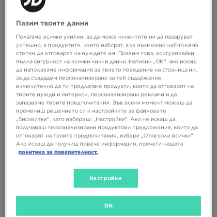
Пазим твоите данни
Полагаме всички усилия, за да може клиентите ни да пазаруват
успешно, а продуктите, които избират, във възможно най-голяма
степен да отговарят на нуждите им. Правим това, осигурявайки
пълна сигурност на всички лични данни. Натисни „ОК“, ако искаш
да използваме информация за твоето поведение на страница ни,
за да създадем персонализирано за теб съдържание,
включително да ти предлагаме продукти, които да отговарят на
твоите нужди и интереси, персонализирани реклами и да
запазваме твоите предпочитания. Във всеки момент можеш да
промениш решението си и настройките за файловете
NEW BALANCE U740
NEW BALANCE 9060
„бисквитки“, като избереш: „Настройки“. Ако не искаш да
получаваш персонализирани продуктови предложения, които да
отговарят на твоите предпочитания, избери „Отхвърли всички“.
129,99 €
189,99 €
Ако искаш да получиш повече информация, прочети нашата
254,24 ЛВ.
371,59 ЛВ.
политика за поверителност.
Настройки
OK