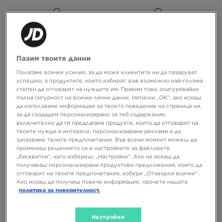
СУПЕР ОФЕРТА
СУПЕР ОФЕРТА
Пазим твоите данни
Полагаме всички усилия, за да може клиентите ни да пазаруват
успешно, а продуктите, които избират, във възможно най-голяма
ZAVETTI ЯКЕ DERATTI PARKA BLK
HOODRICH ЯКЕ SPLITTER - WET
степен да отговарят на нуждите им. Правим това, осигурявайки
пълна сигурност на всички лични данни. Натисни „ОК“, ако искаш
да използваме информация за твоето поведение на страница ни,
97,99 €
71,99 €
112,48 €
за да създадем персонализирано за теб съдържание,
191,65 ЛВ.
140,80 ЛВ.
219,99 ЛВ.
включително да ти предлагаме продукти, които да отговарят на
83,99 €
164,27 ЛВ.
– най-ниска
твоите нужди и интереси, персонализирани реклами и да
цена
запазваме твоите предпочитания. Във всеки момент можеш да
промениш решението си и настройките за файловете
„бисквитки“, като избереш: „Настройки“. Ако не искаш да
получаваш персонализирани продуктови предложения, които да
отговарят на твоите предпочитания, избери „Отхвърли всички“.
Ако искаш да получиш повече информация, прочети нашата
политика за поверителност.
Настройки