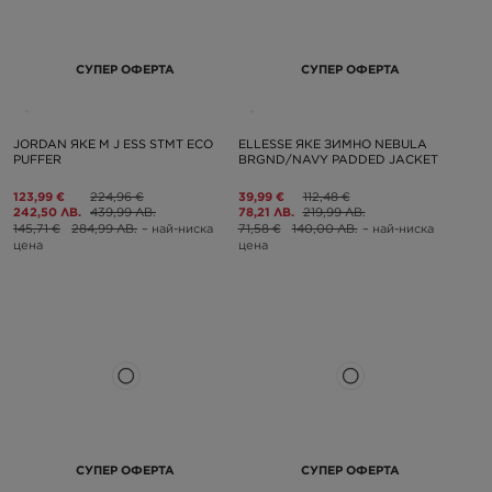
СУПЕР ОФЕРТА
СУПЕР ОФЕРТА
JORDAN ЯКЕ M J ESS STMT ECO
ELLESSE ЯКЕ ЗИМНО NEBULA
PUFFER
BRGND/NAVY PADDED JACKET
123,99 €
224,96 €
39,99 €
112,48 €
242,50 ЛВ.
439,99 ЛВ.
78,21 ЛВ.
219,99 ЛВ.
145,71 €
284,99 ЛВ.
– най-ниска
71,58 €
140,00 ЛВ.
– най-ниска
цена
цена
СУПЕР ОФЕРТА
СУПЕР ОФЕРТА