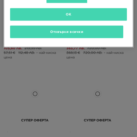
СУПЕР ОФЕРТА
СУПЕР ОФЕРТА
OK
SUPPLY & DEMAND ЯКЕ MORETAY
EMPORIO ARMANI 7 ЯКЕ ЗИМНО
Отхвърли всички
SHT PKR
AOP PADDED JKT BLK
53,99 €
112,48 €
185,99 €
368,13 €
105,60 ЛВ.
219,99 ЛВ.
363,77 ЛВ.
720,00 ЛВ.
57,51 €
112,48 ЛВ.
– най-ниска
368,13 €
720,00 ЛВ.
– най-ниска
цена
цена
СУПЕР ОФЕРТА
СУПЕР ОФЕРТА