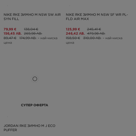
NIKE ЯКЕ ЗИМНО M NSW SW AIR
NIKE ЯКЕ ЗИМНО M NSW SF WR PL-
SYN FILL
FLD AIR MAX
79,99 €
138,04 €
125,99 €
245,41 €
156,45 ЛВ.
269,98 ЛВ.
246,42 ЛВ.
479,98 ЛВ.
89,47 €
174,99 ЛВ.
– най-ниска
158,50 €
310,00 ЛВ.
– най-ниска
цена
цена
СУПЕР ОФЕРТА
JORDAN ЯКЕ ЗИМНО M J ECO
PUFFER