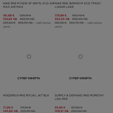
NIKE ЯКЕ M NSW SF WR PL-FLD AIR
NIKE ЯКЕ ЗИМНО M ACG TFADV
MAX AIR MAX
LUNAR LAKE
161,99 €
235,19 €
179,99 €
352,79 €
316,83 ЛВ.
459,99 ЛВ.
352,03 ЛВ.
690,00 ЛВ.
255,64 €
499,99 ЛВ.
– най-ниска
180,38 €
352,79 ЛВ.
– най-ниска
цена
цена
СУПЕР ОФЕРТА
СУПЕР ОФЕРТА
HOODRICH ЯКЕ RITUAL JKT BLK
SUPPLY & DEMAND ЯКЕ MORETAY
LNG PKR
71,99 €
117,59 €
55,99 €
127,82 €
140,80 ЛВ.
229,99 ЛВ.
109,51 ЛВ.
250,00 ЛВ.