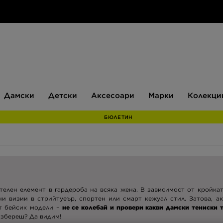
Дамски
Детски
Аксесоари
Марки
Дамски
Детски
Аксесоари
Марки
Колекци
БЮЛЕТИН
телен елемент в гардероба на всяка жена. В зависимост от кройка
и визии в стрийтуеър, спортен или смарт кежуал стил. Затова, а
т бейсик модели –
не се колебай и провери какви дамски тениски 
избереш? Да видим!