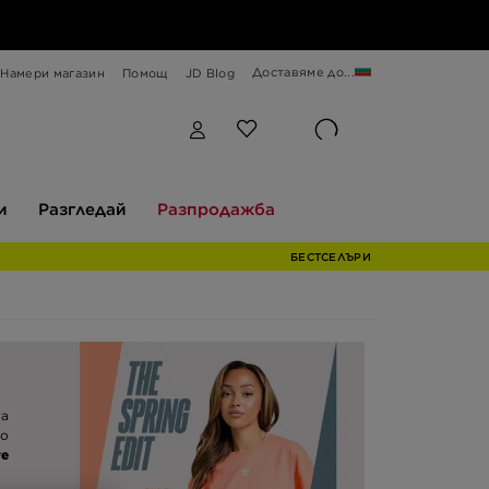
Доставяме до...
Намери магазин
Помощ
JD Blog
Разгледай
Разпродажба
и
Разгледай
Разпродажба
БЕСТСЕЛЪРИ
та
ко
те