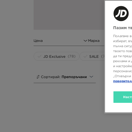
Пазим т
Полагаме в
Цена
Марка
избират, в
пълна сигу
твоето пов
(78)
(73)
да ти пред
JD Exclusive
SALE
реклами и 
и настройк
персонализ
„Отхвърли 
Сортирай:
Препоръчани
поверител
Наст