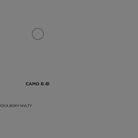
САМО В
ИСКА BOXY NVLTY
.