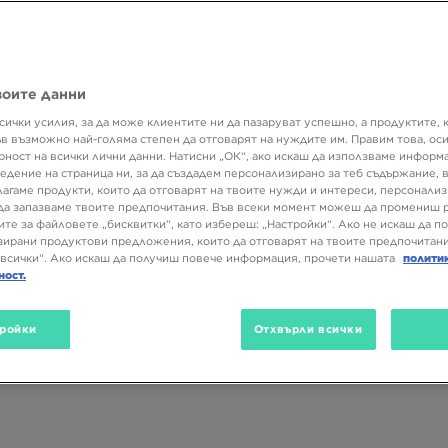
воите данни
сички усилия, за да може клиентите ни да пазаруват успешно, а продуктите, 
Размер
Цвят
Вид
ъв възможно най-голяма степен да отговарят на нуждите им. Правим това, ос
рност на всички лични данни. Натисни „ОК“, ако искаш да използваме информ
едение на страница ни, за да създадем персонализирано за теб съдържание,
лагаме продукти, които да отговарят на твоите нужди и интереси, персонали
да запазваме твоите предпочитания. Във всеки момент можеш да промениш 
ите за файловете „бисквитки“, като избереш: „Настройки“. Ако не искаш да п
ирани продуктови предложения, които да отговарят на твоите предпочитани
всички“. Ако искаш да получиш повече информация, прочети нашата
полити
ност.
ройки
Отхвърли всички