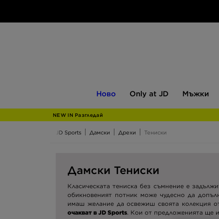
Ново
Only
Мъжки
Ново
Only at JD
Мъжки
at
JD
NEW IN Разгледай
JD Sports
Дамски
Дрехи
Тениски
Дамски Тениски
Класическата тениска без съмнение е задължи
обикновеният потник може чудесно да допълн
имаш желание да освежиш своята колекция о
очакват в JD Sports
. Кои от предложенията ще 