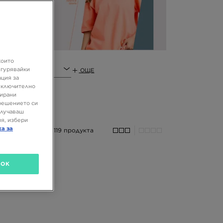
които
игурявайки
ОЩЕ
ация за
 включително
зирани
решението си
олучаваш
я, избери
ка за
119 продукта
OK