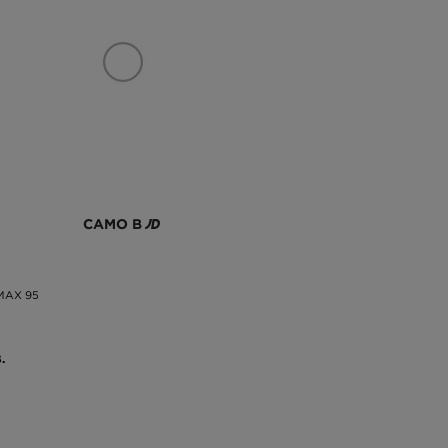
САМО В
 MAX 95
.