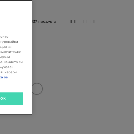
637 продукта
които
игурявайки
ация за
 включително
зирани
решението си
олучаваш
я, избери
ка за
OK