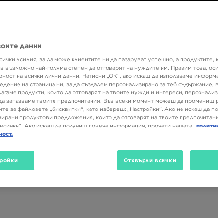
воите данни
сички усилия, за да може клиентите ни да пазаруват успешно, а продуктите, 
ъв възможно най-голяма степен да отговарят на нуждите им. Правим това, ос
рност на всички лични данни. Натисни „ОК“, ако искаш да използваме информ
едение на страница ни, за да създадем персонализирано за теб съдържание,
лагаме продукти, които да отговарят на твоите нужди и интереси, персонали
да запазваме твоите предпочитания. Във всеки момент можеш да промениш 
ите за файловете „бисквитки“, като избереш: „Настройки“. Ако не искаш да п
ирани продуктови предложения, които да отговарят на твоите предпочитани
всички“. Ако искаш да получиш повече информация, прочети нашата
полити
ност.
ройки
Отхвърли всички