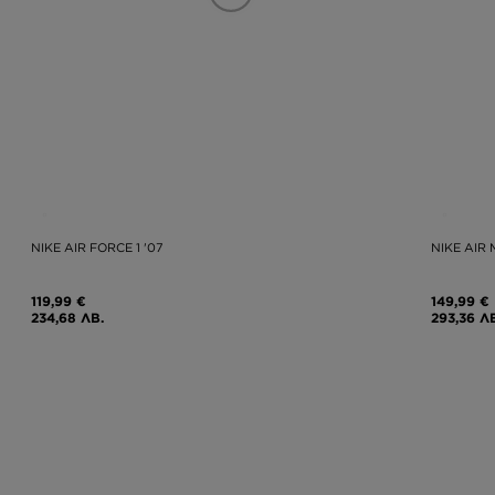
NIKE AIR FORCE 1 '07
NIKE AIR
119,99 €
149,99 €
234,68 ЛВ.
293,36 Л