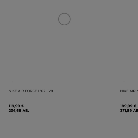
NIKE AIR FORCE 1 '07 LV8
NIKE AIR
119,99 €
189,99 €
234,68 ЛВ.
371,59 ЛВ