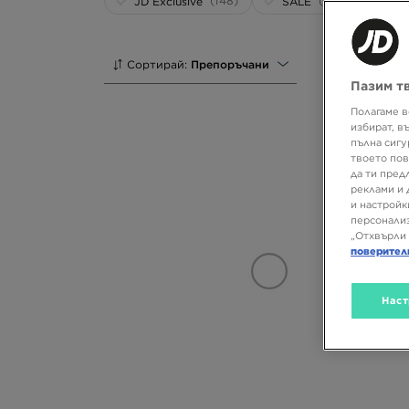
(148)
(374)
JD Exclusive
SALE
Сортирай:
Препоръчани
Пазим т
Полагаме в
избират, в
пълна сигу
твоето пов
да ти пред
реклами и 
и настройк
персонализ
„Отхвърли 
поверител
Наст