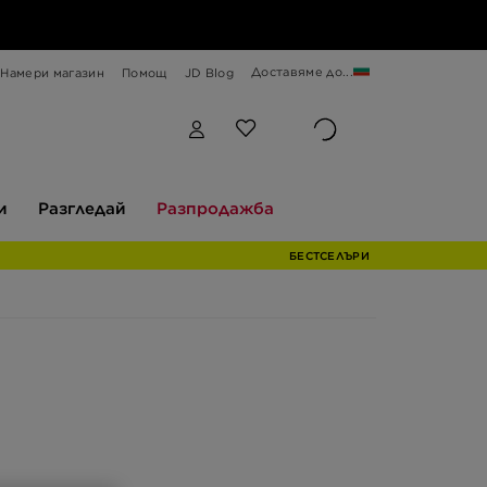
Доставяме до...
Намери магазин
Помощ
JD Blog
Разгледай
Разпродажба
и
Разгледай
Разпродажба
БЕСТСЕЛЪРИ