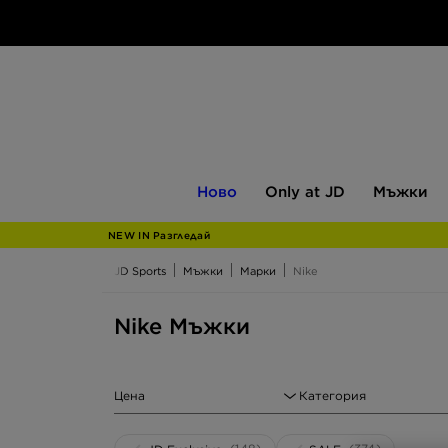
Ново
Only
Мъжки
Ново
Only at JD
Мъжки
at
JD
NEW IN Разгледай
JD Sports
Мъжки
Марки
Nike
Nike Мъжки
Цена
Категория