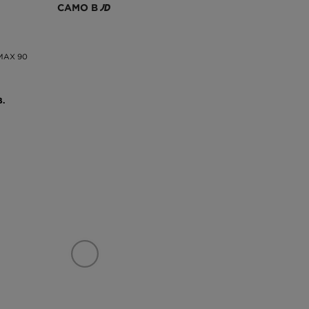
САМО В
 MAX 90
В.