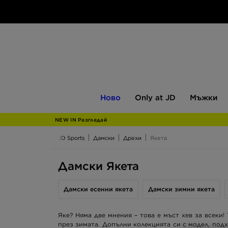
Ново
Only
Мъжки
Ново
Only at JD
Мъжки
at
JD
NEW IN Разгледай
JD Sports
Дамски
Дрехи
Якета
Дамски Якета
Дамски есенни якета
Дамски зимни якета
Яке? Няма две мнения – това е мъст хев за всеки!
през зимата. Допълни колекцията си с модел, подх