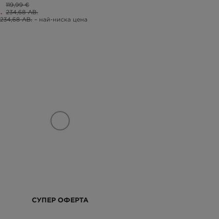
119,99 €
.
234,68 ЛВ.
234,68 ЛВ.
– най-ниска цена
СУПЕР ОФЕРТА