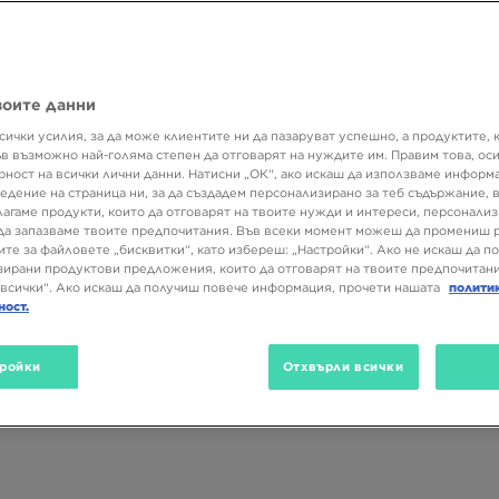
-големите спортни брандове. Nike, adidas, The North Face,
Hoodrich
.
тфит – през есента, зимата или пролетта. Влез в JD и се увери кол
о яке или пролетно дамско яке с любимото ти лого най-добре ще па
 JD!
воите данни
сички усилия, за да може клиентите ни да пазаруват успешно, а продуктите, 
Размер
Цвят
Вид
ъв възможно най-голяма степен да отговарят на нуждите им. Правим това, ос
рност на всички лични данни. Натисни „ОК“, ако искаш да използваме информ
едение на страница ни, за да създадем персонализирано за теб съдържание,
лагаме продукти, които да отговарят на твоите нужди и интереси, персонали
да запазваме твоите предпочитания. Във всеки момент можеш да промениш 
ите за файловете „бисквитки“, като избереш: „Настройки“. Ако не искаш да п
ирани продуктови предложения, които да отговарят на твоите предпочитани
всички“. Ако искаш да получиш повече информация, прочети нашата
полити
ност.
ройки
Отхвърли всички