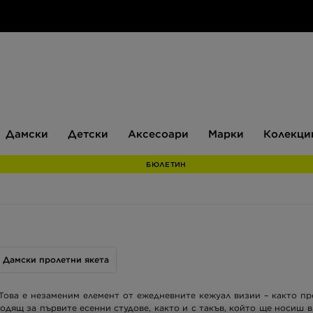
Дамски
Детски
Аксесоари
Марки
Дамски
Детски
Аксесоари
Марки
Колекци
БЮЛЕТИН
Дамски пролетни якета
 Това е незаменим елемент от ежедневните кежуал визии – както пр
одящ за първите есенни студове, както и с такъв, който ще носиш в