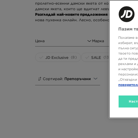
пролетно-есенни дамски якета от колекциите на най
дамски якета, които ще вдигнат левъла на всеки ау
Разгледай най-новите предложения и виж кое зимн
нова пухенка онлайн. Лесно, особено с помощта на
Пазим т
Полагаме в
Цена
Марка
избират, в
пълна сигу
твоето пов
(8)
(13)
JD Exclusive
SALE
да ти пред
реклами и 
и настройк
персонализ
Сортирай:
Препоръчани
„Отхвърли 
поверител
Наст