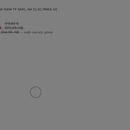
 W NSW TF SNFL NK CLSC PRKA V2
173,83 €
В.
339,98 ЛВ.
254,98 ЛВ.
– най-ниска цена