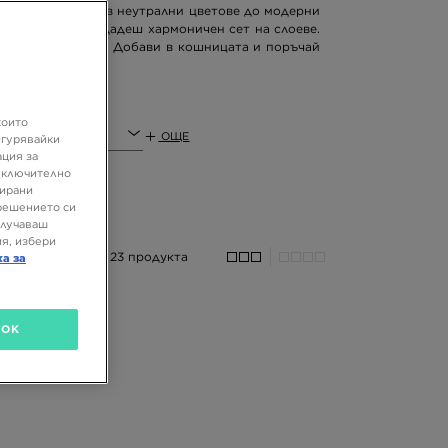
.. От евъргрийни в неутрални цветове до модерни
ко лесно е да създадеш хармоничен сет на слоеве.
сне на стила ти.
Добави в кошницата и поръчай
които
ОЩЕ
игурявайки
ация за
 включително
зирани
решението си
олучаваш
я, избери
23 продукта
ка за
OK