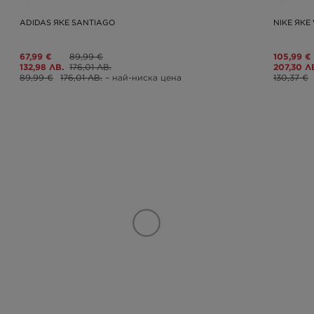
ADIDAS ЯКЕ SANTIAGO
NIKE ЯКЕ
67,99 €
89,99 €
105,99 €
132,98 ЛВ.
176,01 ЛВ.
207,30 Л
89,99 €
176,01 ЛВ.
– най-ниска цена
130,37 €