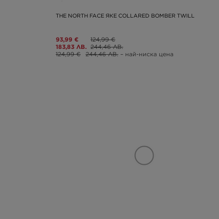
THE NORTH FACE ЯКЕ COLLARED BOMBER TWILL
93,99 €
124,99 €
183,83 ЛВ.
244,46 ЛВ.
124,99 €
244,46 ЛВ.
– най-ниска цена