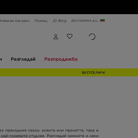
Доставяме до...
Намери магазин
Помощ
JD Blog
Разгледай
Разпродажба
и
Разгледай
Разпродажба
БЕСТСЕЛЪРИ
ез преходния сезон, есента или пролетта, така и
 най-големите студове. Разгледай зимните и леки