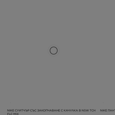
NIKE СУИТЧЪР СЪС ЗАКОПЧАВАНЕ С КАЧУЛКА B NSW TCH
NIKE ПАН
FLC MIX