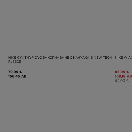
NIKE СУИТЧЪР СЪС ЗАКОПЧАВАНЕ С КАЧУЛКА B NSW TECH
NIKE W A
FLEECE
79,99 €
85,99 €
156,45 ЛВ.
168,18 ЛВ
92,03 €