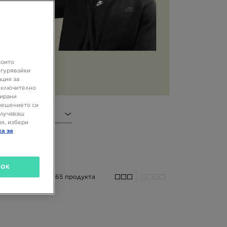
,
 е
ва
на
се
които
игурявайки
ация за
 включително
зирани
решението си
олучаваш
я, избери
ка за
OK
65 продукта