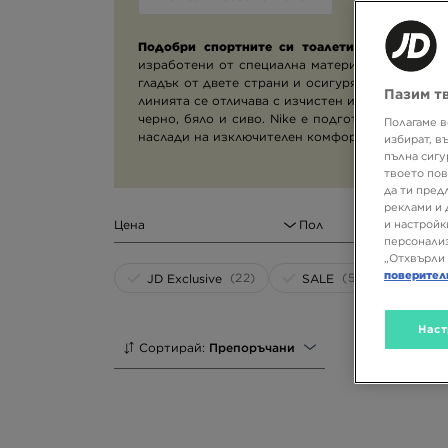
Подобри спортните си тоалети с най-новата 
изработени от специална материя. Материалът
гладък от двете страни и осигурява топлина и
Пазим т
линията се отличава с изчистен и минималистич
черно, бяло и сиво. Nike е подготвил предлож
Полагаме в
наслади на изключителен комфорт всеки ден!
избират, в
пълна сигу
твоето пов
да ти пред
реклами и 
Цена
Пол
и настройк
персонализ
„Отхвърли 
поверител
(22)
(51)
JD Exclusive
SALE
Наст
Сортирай:
Препоръчани