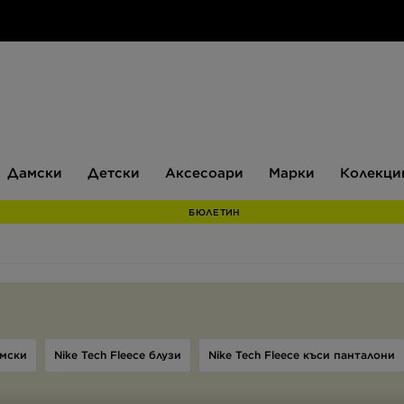
Дамски
Детски
Аксесоари
Марки
Дамски
Детски
Аксесоари
Марки
Колекци
БЮЛЕТИН
амски
Nike Tech Fleece блузи
Nike Tech Fleece къси панталони