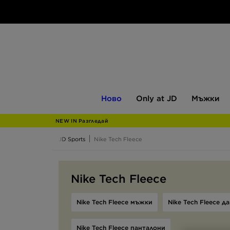
Ново
Only
Мъжки
Ново
Only at JD
Мъжки
at
JD
NEW IN Разгледай
JD Sports
Nike Tech Fleece
Nike Tech Fleece
Nike Tech Fleece мъжки
Nike Tech Fleece д
Nike Tech Fleece панталони