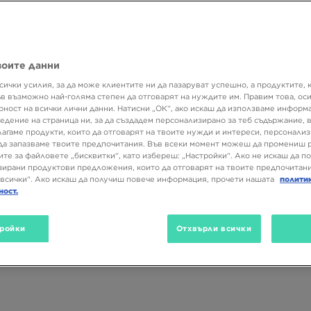
колекция Nike Tech Fleece!
В тази колекция ще откриеш дрехи
 представлява комбинация от естествени и синтетични влакна. Той
 максимален комфорт, като същевременно е лек и не тежи. Освен то
воите данни
ен силует с модерен характер, а цветовата гама на серията базира 
ения за жени, мъже и младежки. Виж какво те очаква в JD Sports и 
сички усилия, за да може клиентите ни да пазаруват успешно, а продуктите, 
ъв възможно най-голяма степен да отговарят на нуждите им. Правим това, ос
рност на всички лични данни. Натисни „ОК“, ако искаш да използваме информ
едение на страница ни, за да създадем персонализирано за теб съдържание,
лагаме продукти, които да отговарят на твоите нужди и интереси, персонали
да запазваме твоите предпочитания. Във всеки момент можеш да промениш 
ите за файловете „бисквитки“, като избереш: „Настройки“. Ако не искаш да п
Подкатегория
Размер
Цвят
ирани продуктови предложения, които да отговарят на твоите предпочитани
всички“. Ако искаш да получиш повече информация, прочети нашата
полити
ност.
ройки
Отхвърли всички