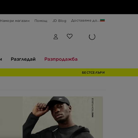
Доставяме до...
Намери магазин
Помощ
JD Blog
Разгледай
Разпродажба
и
Разгледай
Разпродажба
БЕСТСЕЛЪРИ