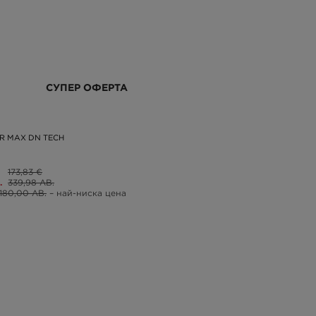
СУПЕР ОФЕРТА
IR MAX DN TECH
173,83 €
.
339,98 ЛВ.
180,00 ЛВ.
– най-ниска цена