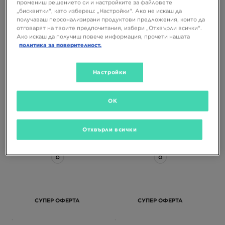
промениш решението си и настройките за файловете
„бисквитки“, като избереш: „Настройки“. Ако не искаш да
получаваш персонализирани продуктови предложения, които да
отговарят на твоите предпочитания, избери „Отхвърли всички“.
СУПЕР ОФЕРТА
СУПЕР ОФЕРТА
Ако искаш да получиш повече информация, прочети нашата
политика за поверителност.
COLUMBIA ПОЛАР WEST BEND
COLUMBIA ПОЛАР WEST BEND
FULL ZIP II
FULL ZIP II
Настройки
51,99 €
51,99 €
101,68 ЛВ.
101,68 ЛВ.
OK
Отхвърли всички
СУПЕР ОФЕРТА
СУПЕР ОФЕРТА