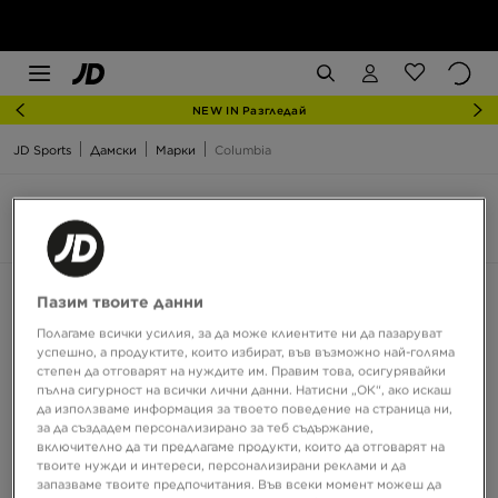
NEW IN Разгледай
JD Sports
Дамски
Марки
Columbia
Columbia Дамски
8 продукта
Сортирай:
Препоръчани
Филтрирай
Пазим твоите данни
Полагаме всички усилия, за да може клиентите ни да пазаруват
успешно, а продуктите, които избират, във възможно най-голяма
степен да отговарят на нуждите им. Правим това, осигурявайки
пълна сигурност на всички лични данни. Натисни „ОК“, ако искаш
да използваме информация за твоето поведение на страница ни,
за да създадем персонализирано за теб съдържание,
включително да ти предлагаме продукти, които да отговарят на
твоите нужди и интереси, персонализирани реклами и да
запазваме твоите предпочитания. Във всеки момент можеш да