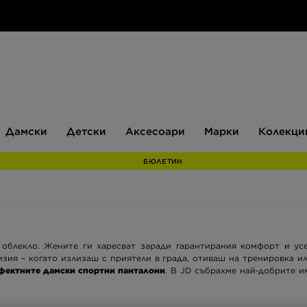
Дамски
Детски
Аксесоари
Марки
Дамски
Детски
Аксесоари
Марки
Колекци
БЮЛЕТИН
 облекло. Жените ги харесват заради гарантирания комфорт и усе
изия – когато излизаш с приятели в града, отиваш на тренировка 
перфектните дамски спортни панталони
. В JD събрахме най-добрите 