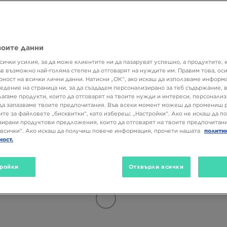
Размер
Цвят
Матер
воите данни
(79)
SALE
сички усилия, за да може клиентите ни да пазаруват успешно, а продуктите, 
ъв възможно най-голяма степен да отговарят на нуждите им. Правим това, ос
рност на всички лични данни. Натисни „ОК“, ако искаш да използваме информ
едение на страница ни, за да създадем персонализирано за теб съдържание,
лагаме продукти, които да отговарят на твоите нужди и интереси, персонали
да запазваме твоите предпочитания. Във всеки момент можеш да промениш 
ите за файловете „бисквитки“, като избереш: „Настройки“. Ако не искаш да п
ирани продуктови предложения, които да отговарят на твоите предпочитани
всички“. Ако искаш да получиш повече информация, прочети нашата
полити
ност.
ройки
Отхвърли всички