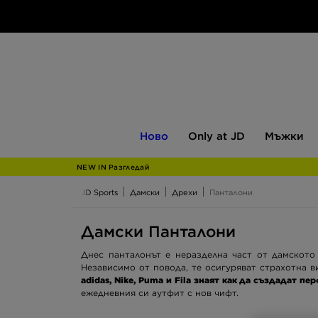
Ново
Only
Мъжки
Ново
Only at JD
Мъжки
at
JD
NEW IN Разгледай
JD Sports
Дамски
Дрехи
Панталони
Дамски Панталони
Днес панталонът е неразделна част от дамското
Независимо от повода, те осигуряват страхотна в
adidas, Nike, Puma и Fila знаят как да създадат 
ежедневния си аутфит с нов чифт.