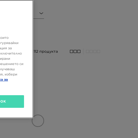
иал
които
игурявайки
ация за
112 продукта
 включително
зирани
решението си
олучаваш
я, избери
ка за
OK