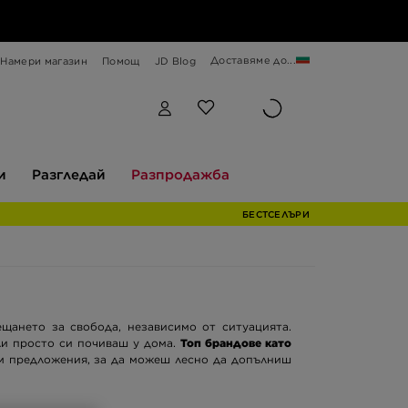
Доставяме до...
Намери магазин
Помощ
JD Blog
Разгледай
Разпродажба
и
Разгледай
Разпродажба
БЕСТСЕЛЪРИ
щането за свобода, независимо от ситуацията.
или просто си почиваш у дома.
Топ брандове като
им предложения, за да можеш лесно да допълниш