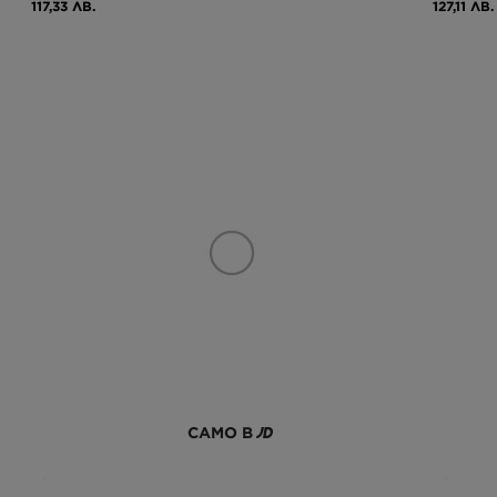
117,33 ЛВ.
127,11 ЛВ.
САМО В