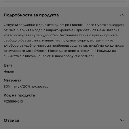
Подробности за продукта
Отпусни се удобно с дамските джогъри Phoenix Fleece Oversized Joggers
от Nike. Черният модел с широка кройка е изработен от мека материя,
която осигурява супер удобство. Ластичната талия с връзки приляга
свободно без да стяга, маншетите придават форма, а страничните
джобове са удобно място да прибереш вещите си. Дизайнът се допълва
от култовото лого Swoosh. Може да се пере в пералня. | Моделът на
снимката е с височина 173 см и носи продукт с размер S.
Цвят
Черен
Материал
80% памук/20% полиестер
Код на продукта
FZ5996-010
Отзиви