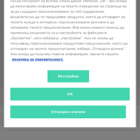
пълна сигурност на всички лични данни. Натисни „ОК“, ако искаш
да използваме информация за твоето поведение на страница ни,
за да създадем персонализирано за теб съдържание,
включително да ти предлагаме продукти, които да отговарят на
твоите нужди и интереси, персонализирани реклами и да
запазваме твоите предпочитания. Във всеки момент можеш да
промениш решението си и настройките за файловете
„бисквитки“, като избереш: „Настройки“. Ако не искаш да
получаваш персонализирани продуктови предложения, които да
отговарят на твоите предпочитания, избери „Отхвърли всички“.
Ако искаш да получиш повече информация, прочети нашата
политика за поверителност.
Настройки
1/5
OK
Снимки
Видео
Отхвърли всички
Специален продукт
NIKE ПАНТАЛОНИ W NSW PHNX FLC HR OS