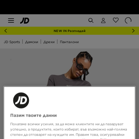
NEW IN Разгледай
JD Sports
Дамски
Дрехи
Панталони
Пазим твоите данни
Полагаме всички усилия, за да може клиентите ни да пазаруват
успешно, а продуктите, които избират, във възможно най-голяма
степен да отговарят на нуждите им. Правим това, осигурявайки