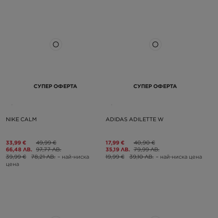
СУПЕР ОФЕРТА
СУПЕР ОФЕРТА
NIKE CALM
ADIDAS ADILETTE W
33,99 €
49,99 €
17,99 €
40,90 €
66,48 ЛВ.
97,77 ЛВ.
35,19 ЛВ.
79,99 ЛВ.
39,99 €
78,21 ЛВ.
– най-ниска
19,99 €
39,10 ЛВ.
– най-ниска цена
цена