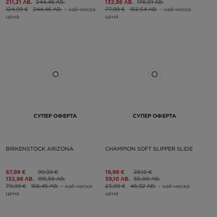
211,21 ЛВ.
244,46 ЛВ.
132,98 ЛВ.
176,01 ЛВ.
124,99 €
244,46 ЛВ.
– най-ниска
77,99 €
152,54 ЛВ.
– най-ниска
цена
цена
СУПЕР ОФЕРТА
СУПЕР ОФЕРТА
BIRKENSTOCK ARIZONA
CHAMPION SOFT SLIPPER SLIDE
67,99 €
99,99 €
19,99 €
28,12 €
132,98 ЛВ.
195,56 ЛВ.
39,10 ЛВ.
55,00 ЛВ.
79,99 €
156,45 ЛВ.
– най-ниска
23,99 €
46,92 ЛВ.
– най-ниска
цена
цена