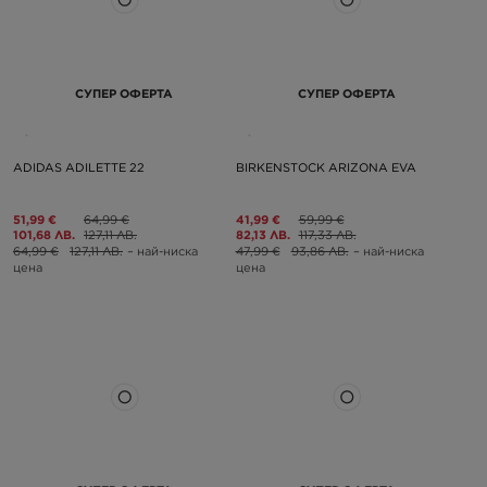
СУПЕР ОФЕРТА
СУПЕР ОФЕРТА
ADIDAS ADILETTE 22
BIRKENSTOCK ARIZONA EVA
51,99 €
64,99 €
41,99 €
59,99 €
101,68 ЛВ.
127,11 ЛВ.
82,13 ЛВ.
117,33 ЛВ.
64,99 €
127,11 ЛВ.
– най-ниска
47,99 €
93,86 ЛВ.
– най-ниска
цена
цена