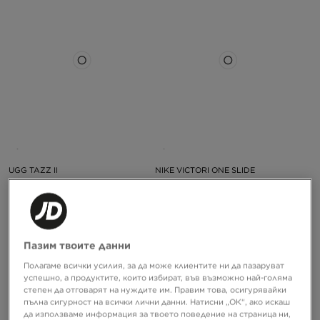
UGG TAZZ II
NIKE VICTORI ONE SLIDE
149,99 €
34,99 €
293,36 ЛВ.
68,43 ЛВ.
Пазим твоите данни
Полагаме всички усилия, за да може клиентите ни да пазаруват
успешно, а продуктите, които избират, във възможно най-голяма
степен да отговарят на нуждите им. Правим това, осигурявайки
пълна сигурност на всички лични данни. Натисни „ОК“, ако искаш
да използваме информация за твоето поведение на страница ни,