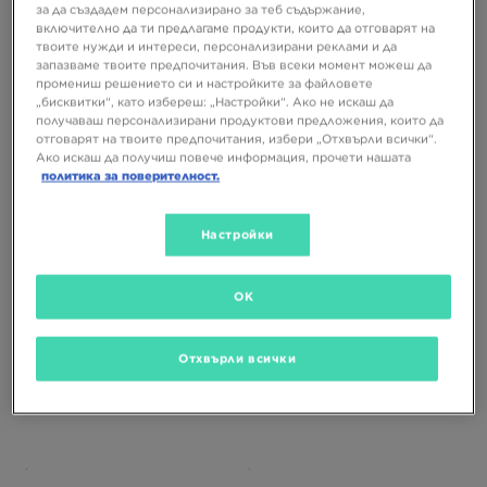
за да създадем персонализирано за теб съдържание,
включително да ти предлагаме продукти, които да отговарят на
твоите нужди и интереси, персонализирани реклами и да
запазваме твоите предпочитания. Във всеки момент можеш да
промениш решението си и настройките за файловете
„бисквитки“, като избереш: „Настройки“. Ако не искаш да
получаваш персонализирани продуктови предложения, които да
UGG TAZZ II
UGG TASMAN II
отговарят на твоите предпочитания, избери „Отхвърли всички“.
Ако искаш да получиш повече информация, прочети нашата
политика за поверителност.
159,99 €
149,99 €
312,91 ЛВ.
293,36 ЛВ.
Настройки
OK
Отхвърли всички