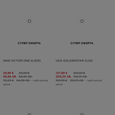
СУПЕР ОФЕРТА
СУПЕР ОФЕРТА
NIKE VICTORI ONE SLIDES
UGG GOLDENSTAR CLOG
29,99 €
34,99 €
127,99 €
159,99 €
58,66 ЛВ.
68,43 ЛВ.
250,33 ЛВ.
312,91 ЛВ.
33,23 €
64,99 ЛВ.
– най-ниска
159,99 €
312,91 ЛВ.
– най-ниска
цена
цена