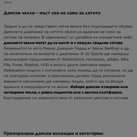
цена
Дамски чехли – мъст хев не само за лятото
Трудно е да си представим лятна визия без подходящите обувки.
Дамските джапанки за лятото обаче са идеални не само за
сетове за почивка. В зависимост от дизайна на конкретния чифт,
дамските чехли могат да се носят и с кежуал градски сетове
.
Знаменитости като Риана, Джиджи Хадид и Хейли Бийбър и др.,
са почитатели на визиите с джапанки. В JD Sports ще намериш
ексклузивни предложения от Birkenstock, Havaianas, adidas, Nike,
Fila, Puma, Reebok, UGG и много други световни марки.
Избирайки модели с популярни лога, можеш да си сигурна, че ще
си осигуриш изпипан и оригинален дизайн. Сред различните
варианти несъмнено ще намериш модел, който ще се впише
идеално в ежедневната ти визия.
Избери дамски отворени или
затворени чехли, с равна подметка или с висока платформа.
Благодарение на широката гама от различни цветове и мотиви
няма съмнение, че ще избереш подходящ модел за сетовете си
за вкъщи, за басейна или за плажа. Разгледай всички
предложения за дамски чехли и джапанки в JD Sports и виж кои
от тях ти харесват най-много.
Чехли или джапанки дамски – какви да избереш?
Препоръчани дамски колекции и категории: