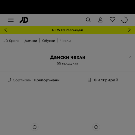
NEW IN Разгледай
JD Sports
Дамски
Обувки
Чехли
Дамски чехли
55 продукта
Сортирай:
Препоръчани
Филтрирай