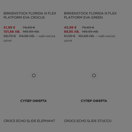
BIRKENSTOCK FLORIDA III FLEX
BIRKENSTOCK FLORIDA III FLEX
PLATFORM EVA CROCUS
PLATFORM EVA GREEN
51,99 €
76,69 €
45,99 €
76,69 €
101,68 ЛВ.
149,99 ЛВ.
89,95 ЛВ.
149,99 ЛВ.
58,79 €
114,98 ЛВ.
– най-ниска
51,99 €
101,68 ЛВ.
– най-ниска
цена
цена
СУПЕР ОФЕРТА
СУПЕР ОФЕРТА
CROCS ECHO SLIDE ELEPHANT
CROCS ECHO SLIDE STUCCO