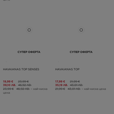
СУПЕР ОФЕРТА
СУПЕР ОФЕРТА
HAVAIANAS TOP SENSES
HAVAIANAS TOP
19,99 €
23,99 €
17,99 €
21,99 €
39,10 ЛВ.
46,92 ЛВ.
35,19 ЛВ.
43,01 ЛВ.
23,99 €
46,92 ЛВ.
– най-ниска
21,99 €
43,01 ЛВ.
– най-ниска цена
цена