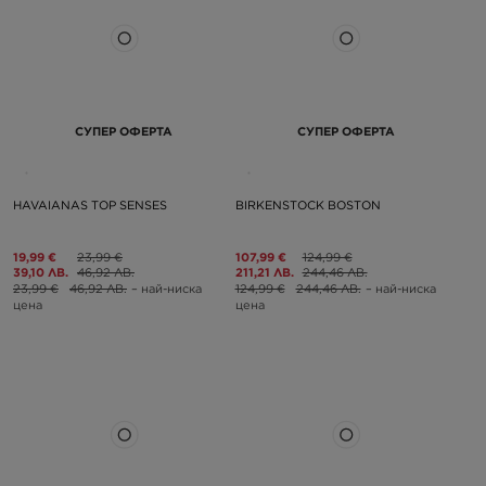
СУПЕР ОФЕРТА
СУПЕР ОФЕРТА
HAVAIANAS TOP SENSES
BIRKENSTOCK BOSTON
19,99 €
23,99 €
107,99 €
124,99 €
39,10 ЛВ.
46,92 ЛВ.
211,21 ЛВ.
244,46 ЛВ.
23,99 €
46,92 ЛВ.
– най-ниска
124,99 €
244,46 ЛВ.
– най-ниска
цена
цена