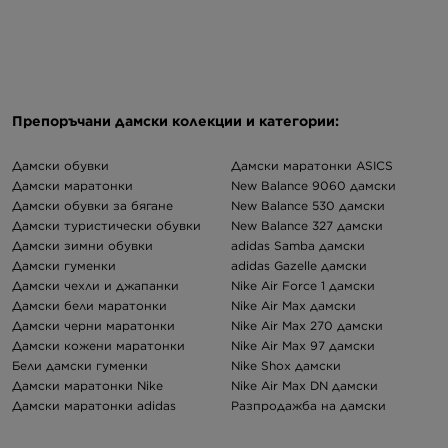
Препоръчани дамски колекции и категории:
Дамски обувки
Дамски маратонки ASICS
Дамски маратонки
New Balance 9060 дамски
Дамски обувки за бягане
New Balance 530 дамски
Дамски туристически обувки
New Balance 327 дамски
Дамски зимни обувки
adidas Samba дамски
Дамски гуменки
adidas Gazelle дамски
Дамски чехли и джапанки
Nike Air Force 1 дамски
Дамски бели маратонки
Nike Air Max дамски
Дамски черни маратонки
Nike Air Max 270 дамски
Дамски кожени маратонки
Nike Air Max 97 дамски
Бели дамски гуменки
Nike Shox дамски
Дамски маратонки Nike
Nike Air Max DN дамски
Дамски маратонки adidas
Разпродажба на дамски
Дамски маратонки New Balance
маратонки
Дамски маратонки Puma
Дамски чехли Birkenstock