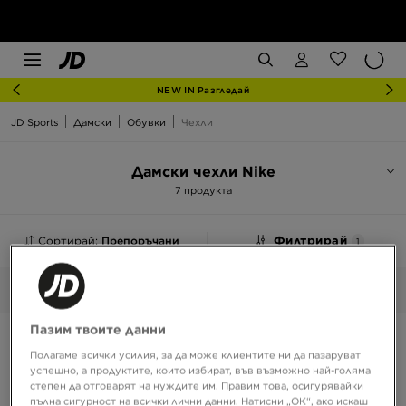
NEW IN Разгледай
JD Sports
Дамски
Обувки
Чехли
Дамски чехли Nike
7 продукта
Сортирай:
Препоръчани
Филтрирай
1
Nike
Избрани:
Изчисти
Пазим твоите данни
Полагаме всички усилия, за да може клиентите ни да пазаруват
успешно, а продуктите, които избират, във възможно най-голяма
степен да отговарят на нуждите им. Правим това, осигурявайки
пълна сигурност на всички лични данни. Натисни „ОК“, ако искаш