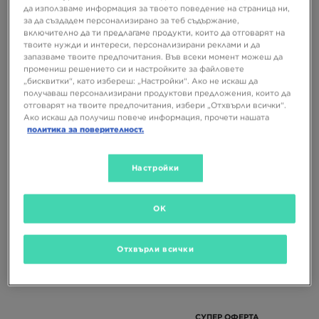
да използваме информация за твоето поведение на страница ни,
за да създадем персонализирано за теб съдържание,
включително да ти предлагаме продукти, които да отговарят на
твоите нужди и интереси, персонализирани реклами и да
запазваме твоите предпочитания. Във всеки момент можеш да
промениш решението си и настройките за файловете
„бисквитки“, като избереш: „Настройки“. Ако не искаш да
получаваш персонализирани продуктови предложения, които да
отговарят на твоите предпочитания, избери „Отхвърли всички“.
Ако искаш да получиш повече информация, прочети нашата
NIKE VICTORI ONE SLIDE
NIKE VICTORI ONE SLIDE
политика за поверителност.
34,99 €
34,99 €
Настройки
68,43 ЛВ.
68,43 ЛВ.
OK
Отхвърли всички
СУПЕР ОФЕРТА