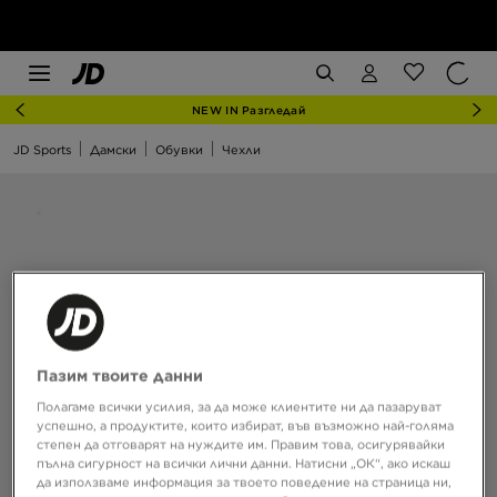
NEW IN Разгледай
JD Sports
Дамски
Обувки
Чехли
Пазим твоите данни
Полагаме всички усилия, за да може клиентите ни да пазаруват
успешно, а продуктите, които избират, във възможно най-голяма
степен да отговарят на нуждите им. Правим това, осигурявайки
пълна сигурност на всички лични данни. Натисни „ОК“, ако искаш
да използваме информация за твоето поведение на страница ни,