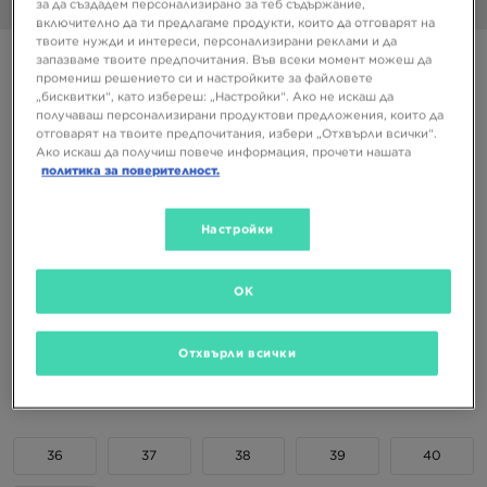
за да създадем персонализирано за теб съдържание,
1/6
включително да ти предлагаме продукти, които да отговарят на
твоите нужди и интереси, персонализирани реклами и да
Супер оферта
запазваме твоите предпочитания. Във всеки момент можеш да
промениш решението си и настройките за файловете
UGG GOLDENSTAR CLOG
„бисквитки“, като избереш: „Настройки“. Ако не искаш да
получаваш персонализирани продуктови предложения, които да
отговарят на твоите предпочитания, избери „Отхвърли всички“.
Ако искаш да получиш повече информация, прочети нашата
127,99 €
политика за поверителност.
250,33 ЛВ.
159,99 €
312,91 ЛВ.
-20%
(Най-ниска цена от 30-те дни преди намалението)
Настройки
159,99 €
312,91 ЛВ.
-20%
(Начална цена)
Налични Цветове
OK
Сив
Отхвърли всички
Избери размер
EU
US
36
37
38
39
40