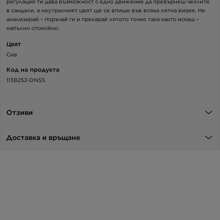
регулация ти дава възможност с едно движение да превърнеш чехлите
в сандали, а неутралният цвят ще се впише във всяка лятна визия. Не
анализирай – поръчай ги и прекарай лятото точно така както искаш –
напълно спокойно.
Цвят
Сив
Код на продукта
1138252-DNSS
Отзиви
Доставка и връщане