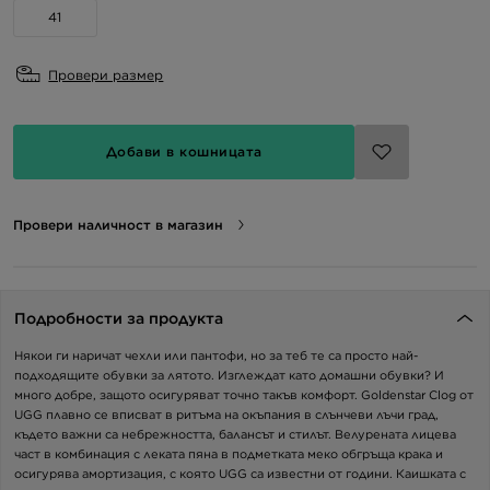
41
Провери размер
Добави в кошницата
Провери наличност в магазин
Подробности за продукта
Някои ги наричат чехли или пантофи, но за теб те са просто най-
подходящите обувки за лятото. Изглеждат като домашни обувки? И
много добре, защото осигуряват точно такъв комфорт. Goldenstar Clog от
UGG плавно се вписват в ритъма на окъпания в слънчеви лъчи град,
където важни са небрежността, балансът и стилът. Велурената лицева
част в комбинация с леката пяна в подметката меко обгръща крака и
осигурява амортизация, с която UGG са известни от години. Каишката с