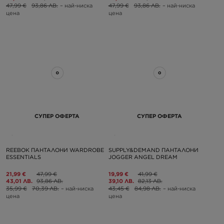
47,99 €
93,86 ЛВ.
– най-ниска
47,99 €
93,86 ЛВ.
– най-ниска
цена
цена
СУПЕР ОФЕРТА
СУПЕР ОФЕРТА
REEBOK ПАНТАЛОНИ WARDROBE
SUPPLY&DEMAND ПАНТАЛОНИ
ESSENTIALS
JOGGER ANGEL DREAM
21,99 €
47,99 €
19,99 €
41,99 €
43,01 ЛВ.
93,86 ЛВ.
39,10 ЛВ.
82,13 ЛВ.
35,99 €
70,39 ЛВ.
– най-ниска
43,45 €
84,98 ЛВ.
– най-ниска
цена
цена