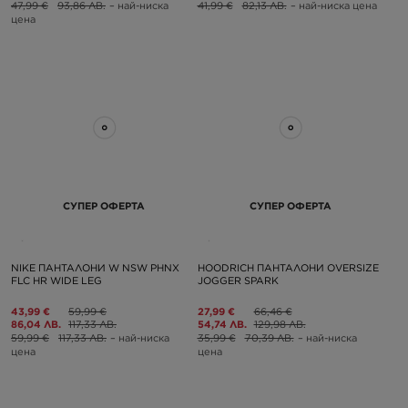
47,99 €
93,86 ЛВ.
– най-ниска
41,99 €
82,13 ЛВ.
– най-ниска цена
цена
СУПЕР ОФЕРТА
СУПЕР ОФЕРТА
NIKE ПАНТАЛОНИ W NSW PHNX
HOODRICH ПАНТАЛОНИ OVERSIZE
FLC HR WIDE LEG
JOGGER SPARK
43,99 €
59,99 €
27,99 €
66,46 €
86,04 ЛВ.
117,33 ЛВ.
54,74 ЛВ.
129,98 ЛВ.
59,99 €
117,33 ЛВ.
– най-ниска
35,99 €
70,39 ЛВ.
– най-ниска
цена
цена