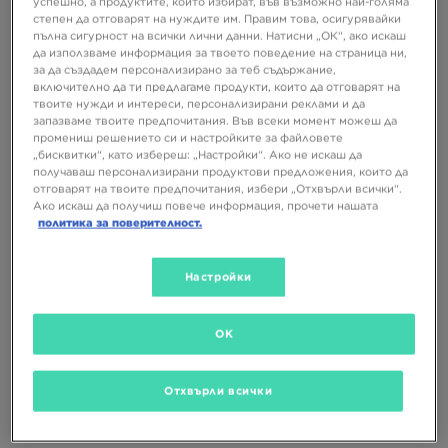
успешно, а продуктите, които избират, във възможно най-голяма
степен да отговарят на нуждите им. Правим това, осигурявайки
пълна сигурност на всички лични данни. Натисни „ОК“, ако искаш
да използваме информация за твоето поведение на страница ни,
САМО В
за да създадем персонализирано за теб съдържание,
включително да ти предлагаме продукти, които да отговарят на
твоите нужди и интереси, персонализирани реклами и да
запазваме твоите предпочитания. Във всеки момент можеш да
REEBOK ПАНТАЛОНИ JOHANNA
NEW BALANCE ПАНТАЛОНИ
промениш решението си и настройките за файловете
RIBBED SL PANT
„бисквитки“, като избереш: „Настройки“. Ако не искаш да
получаваш персонализирани продуктови предложения, които да
51,99 €
59,99 €
отговарят на твоите предпочитания, избери „Отхвърли всички“.
101,68 ЛВ.
117,33 ЛВ.
Ако искаш да получиш повече информация, прочети нашата
политика за поверителност.
Настройки
OK
Отхвърли всички
САМО В
САМО В