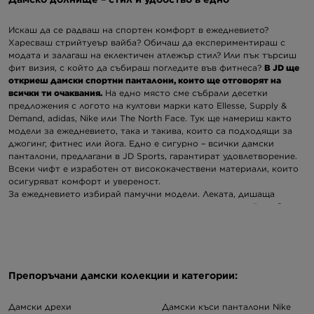
Искаш да се радваш на спортен комфорт в ежедневието?
Харесваш стрийтуеър вайба? Обичаш да експериментираш с
модата и залагаш на еклектичен атлежър стил? Или пък търсиш
фит визия, с който да събираш погледите във фитнеса?
В JD ще
откриеш дамски спортни панталони, които ще отговорят на
всички ти очаквания.
На едно място сме събрали десетки
предложения с логото на култови марки като Ellesse, Supply &
Demand, adidas, Nike или The North Face. Тук ще намериш както
модели за ежедневието, така и такива, които са подходящи за
джогинг, фитнес или йога. Едно е сигурно – всички дамски
панталони, предлагани в JD Sports, гарантират удовлетворение.
Всеки чифт е изработен от висококачествени материали, които
осигуряват комфорт и увереност.
За ежедневието избирай памучни модели. Леката, дишаща
материя ги прави идеални за ежедневието, осигурявай свобода
на движение и комфорт при носене. Удобната ластична талия и
маншети са допълнителни елементи, които превръщат тези
модели в перфектните дамски спортни панталони за дома,
разходка или ежедневни ангажименти. Благодарение на
универсалността си, памучните спортни панталони лесно се
Препоръчани дамски колекции и категории:
комбинират с различни горнища, създавайки непринудена и
същевременно оригинална визия. Независимо дали прекарваш
Дамски дрехи
Дамски къси панталони Nike
деня си у дома или излизаш на разходка с беститата. А ако си