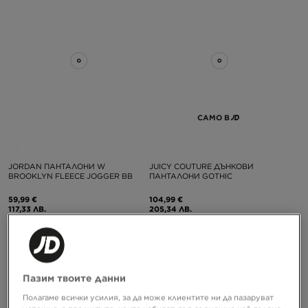
САМО В
JORDAN ПАНТАЛОНИ W
JUICY COUTURE ДЪНКОВИ
BROOKLYN FLEECE JOGGER BB
ПАНТАЛОНИ GOTHIC
59,99 €
104,99 €
117,33 ЛВ.
205,34 ЛВ.
Пазим твоите данни
Полагаме всички усилия, за да може клиентите ни да пазаруват