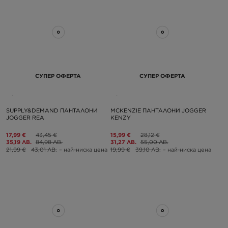
СУПЕР ОФЕРТА
СУПЕР ОФЕРТА
SUPPLY&DEMAND ПАНТАЛОНИ
MCKENZIE ПАНТАЛОНИ JOGGER
JOGGER REA
KENZY
17,99 €
43,45 €
15,99 €
28,12 €
35,19 ЛВ.
84,98 ЛВ.
31,27 ЛВ.
55,00 ЛВ.
21,99 €
43,01 ЛВ.
– най-ниска цена
19,99 €
39,10 ЛВ.
– най-ниска цена