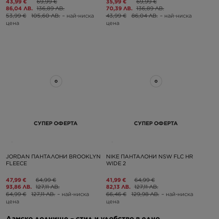
43,99 €
69,99 €
35,99 €
69,99 €
86,04 ЛВ.
136,89 ЛВ.
70,39 ЛВ.
136,89 ЛВ.
53,99 €
105,60 ЛВ.
– най-ниска
43,99 €
86,04 ЛВ.
– най-ниска
цена
цена
СУПЕР ОФЕРТА
СУПЕР ОФЕРТА
JORDAN ПАНТАЛОНИ BROOKLYN
NIKE ПАНТАЛОНИ NSW FLC HR
FLEECE
WIDE 2
47,99 €
64,99 €
41,99 €
64,99 €
93,86 ЛВ.
127,11 ЛВ.
82,13 ЛВ.
127,11 ЛВ.
64,99 €
127,11 ЛВ.
– най-ниска
66,46 €
129,98 ЛВ.
– най-ниска
цена
цена
Дамско долнище – стил и удобство в едно