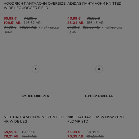
HOODRICH ПАНТАЛОНИ OVERSIZE
ADIDAS ПАНТАЛОНИ KNITTED
WIDE LEG JOGGER FIELD
55,99 €
74,99 €
43,99 €
79,99 €
109,51 ЛВ.
146,67 ЛВ.
86,04 ЛВ.
156,45 ЛВ.
74,99 €
146,67 ЛВ.
– най-ниска
81,80 €
159,99 ЛВ.
– най-ниска
цена
цена
СУПЕР ОФЕРТА
СУПЕР ОФЕРТА
NIKE ПАНТАЛОНИ W NK PHNX FLC
NIKE ПАНТАЛОНИ W NSW PHNX
HR WIDE LEG
FLC MR STD
39,99 €
64,99 €
35,99 €
54,99 €
78,21 ЛВ.
127,11 ЛВ.
70,39 ЛВ.
107,55 ЛВ.