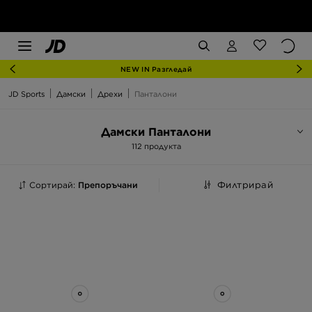
NEW IN Разгледай
JD Sports
Дамски
Дрехи
Панталони
Дамски Панталони
112 продукта
Сортирай:
Препоръчани
Филтрирай