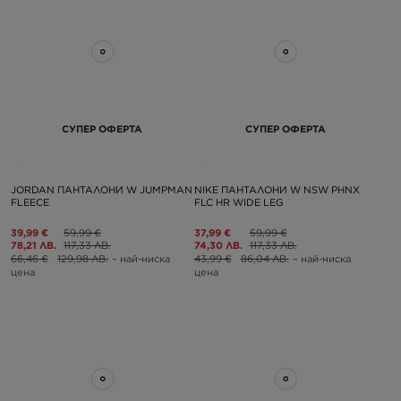
СУПЕР ОФЕРТА
СУПЕР ОФЕРТА
JORDAN ПАНТАЛОНИ W JUMPMAN
NIKE ПАНТАЛОНИ W NSW PHNX
FLEECE
FLC HR WIDE LEG
39,99 €
59,99 €
37,99 €
59,99 €
78,21 ЛВ.
117,33 ЛВ.
74,30 ЛВ.
117,33 ЛВ.
66,46 €
129,98 ЛВ.
– най-ниска
43,99 €
86,04 ЛВ.
– най-ниска
цена
цена