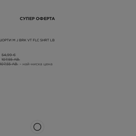
СУПЕР ОФЕРТА
ОРТИ M J BRK VT FLC SHRT LB
54,99 €
107,55 ЛВ.
107,55 ЛВ.
– най-ниска цена