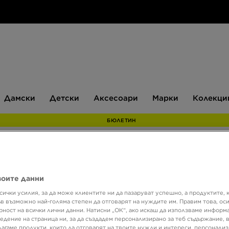
Дамски
Детски
Аксесоари
Марки
Дамски
Детски
Аксесоари
Марки
Колекци
БЮЛЕТИН
 червен
воите данни
сички усилия, за да може клиентите ни да пазаруват успешно, а продуктите, 
ъв възможно най-голяма степен да отговарят на нуждите им. Правим това, ос
Размер
Цвят
1
Матер
рност на всички лични данни. Натисни „ОК“, ако искаш да използваме информ
едение на страница ни, за да създадем персонализирано за теб съдържание,
лагаме продукти, които да отговарят на твоите нужди и интереси, персонали