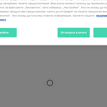
да запазваме твоите предпочитания. Във всеки момент можеш да промениш 
ите за файловете „бисквитки“, като избереш: „Настройки“. Ако не искаш да п
ирани продуктови предложения, които да отговарят на твоите предпочитани
всички“. Ако искаш да получиш повече информация, прочети нашата
полити
ност.
ройки
Отхвърли всички