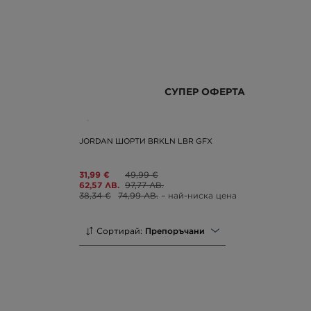
СУПЕР ОФЕРТА
JORDAN ШОРТИ BRKLN LBR GFX
31,99 €
49,99 €
62,57 ЛВ.
97,77 ЛВ.
38,34 €
74,99 ЛВ.
– най-ниска цена
Сортирай:
Препоръчани