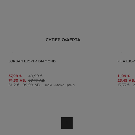
СУПЕР ОФЕРТА
JORDAN ШОРТИ DIAMOND
FILA ШОР
37,99 €
49,99 €
11,99 €
74,30 ЛВ.
97,77 ЛВ.
23,45 ЛВ.
51,12 €
99,98 ЛВ.
– най-ниска цена
15,33 €
2
1