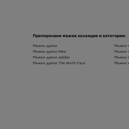
Препоръчани мъжки колекции и категории:
Мъжки дрехи
Мъжки т
Мъжки дрехи Nike
Мъжки т
Мъжки дрехи adidas
Мъжки я
Мъжки дрехи The North Face
Мъжки я
Мъжки дрехи големи размери
Мъжки я
Мъжки тениски Nike
Мъжки 
Мъжки тениски adidas
Мъжки з
Мъжки тениски The North Face
Мъжки з