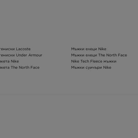
ениски Lacoste
Мъжки елеци Nike
ениски Under Armour
Мъжки елеци The North Face
кета Nike
Nike Tech Fleece мъжки
кета The North Face
Мъжки суичъри Nike
кета Columbia
Мъжки суичъри adidas
зимни якета
Мъжки панталони Nike
имни якета Nike
Мъжки панталони adidas
имни якета The North Face
Мъжки черни панталони