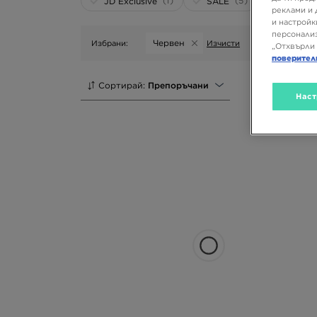
(1)
(5)
JD Exclusive
SALE
реклами и 
и настройк
персонализ
Червен
Избрани:
Изчисти
„Отхвърли 
поверител
Сортирай:
Препоръчани
Наст