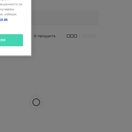
решението си
олучаваш
я, избери
ка за
6 продукта
OK