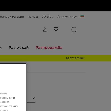
Доставяме до...
Намери магазин
Помощ
JD Blog
Разгледай
Разпродажба
и
Разгледай
Разпродажба
БЕСТСЕЛЪРИ
които
игурявайки
иал
ация за
 включително
зирани