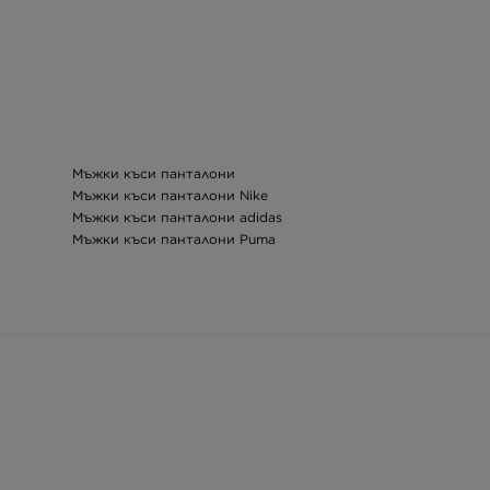
Мъжки къси панталони
Мъжки къси панталони Nike
Мъжки къси панталони adidas
Мъжки къси панталони Puma
Мъжки памучни анцузи
Мъжки екипи Nike
Мъжки фитнес дрехи
Мъжки поло тениски