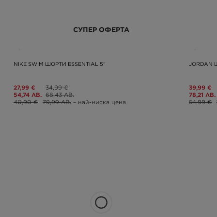
СУПЕР ОФЕРТА
NIKE SWIM ШОРТИ ESSENTIAL 5"
JORDAN Ш
27,99 €
34,99 €
39,99 €
54,74 ЛВ.
68,43 ЛВ.
78,21 ЛВ.
40,90 €
79,99 ЛВ.
– най-ниска цена
54,99 €