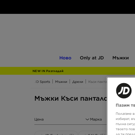
Ново
Only
Мъжки
Ново
Only at JD
Мъжки
at
JD
NEW IN Разгледай
JD Sports
Мъжки
Дрехи
Къси панталони
Мъжки Къси панталони цвят
Пазим т
Полагаме в
избират, в
Цена
Марка
пълна сигу
твоето пов
да ти пред