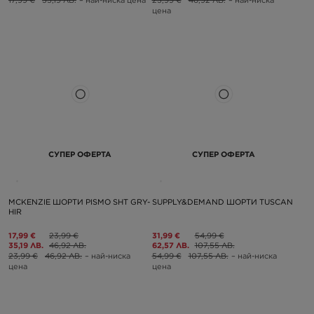
цена
СУПЕР ОФЕРТА
СУПЕР ОФЕРТА
MCKENZIE ШОРТИ PISMO SHT GRY-
SUPPLY&DEMAND ШОРТИ TUSCAN
HIR
17,99 €
23,99 €
31,99 €
54,99 €
35,19 ЛВ.
46,92 ЛВ.
62,57 ЛВ.
107,55 ЛВ.
23,99 €
46,92 ЛВ.
– най-ниска
54,99 €
107,55 ЛВ.
– най-ниска
цена
цена