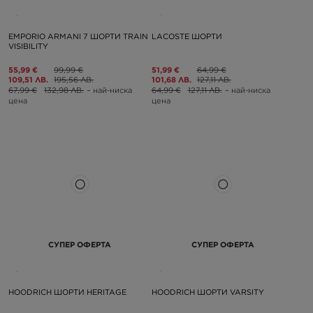
EMPORIO ARMANI 7 ШОРТИ TRAIN
LACOSTE ШОРТИ
VISIBILITY
55,99 €
99,99 €
51,99 €
64,99 €
109,51 ЛВ.
195,56 ЛВ.
101,68 ЛВ.
127,11 ЛВ.
67,99 €
132,98 ЛВ.
– най-ниска
64,99 €
127,11 ЛВ.
– най-ниска
цена
цена
СУПЕР ОФЕРТА
СУПЕР ОФЕРТА
HOODRICH ШОРТИ HERITAGE
HOODRICH ШОРТИ VARSITY