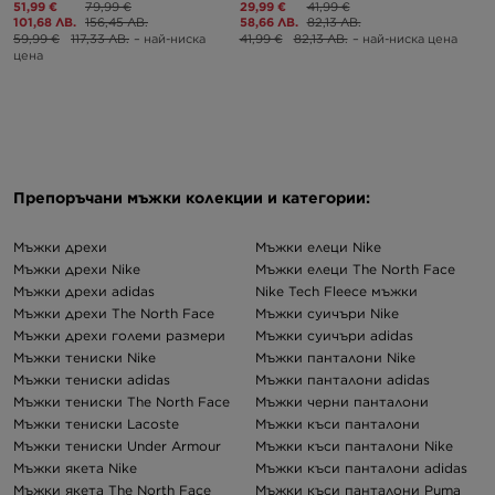
51,99 €
79,99 €
29,99 €
41,99 €
101,68 ЛВ.
156,45 ЛВ.
58,66 ЛВ.
82,13 ЛВ.
59,99 €
117,33 ЛВ.
– най-ниска
41,99 €
82,13 ЛВ.
– най-ниска цена
цена
Препоръчани мъжки колекции и категории:
Мъжки дрехи
Мъжки елеци Nike
Мъжки дрехи Nike
Мъжки елеци The North Face
Мъжки дрехи adidas
Nike Tech Fleece мъжки
Мъжки дрехи The North Face
Мъжки суичъри Nike
Мъжки дрехи големи размери
Мъжки суичъри adidas
Мъжки тениски Nike
Мъжки панталони Nike
Мъжки тениски adidas
Мъжки панталони adidas
Мъжки тениски The North Face
Мъжки черни панталони
Мъжки тениски Lacoste
Мъжки къси панталони
Мъжки тениски Under Armour
Мъжки къси панталони Nike
Мъжки якета Nike
Мъжки къси панталони adidas
Мъжки якета The North Face
Мъжки къси панталони Puma