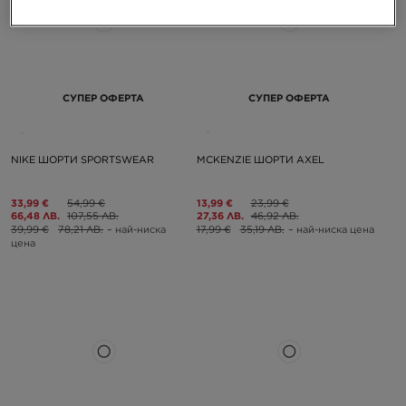
СУПЕР ОФЕРТА
СУПЕР ОФЕРТА
NIKE ШОРТИ SPORTSWEAR
MCKENZIE ШОРТИ AXEL
33,99 €
54,99 €
13,99 €
23,99 €
66,48 ЛВ.
107,55 ЛВ.
27,36 ЛВ.
46,92 ЛВ.
39,99 €
78,21 ЛВ.
– най-ниска
17,99 €
35,19 ЛВ.
– най-ниска цена
цена