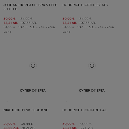
JORDAN ШОРТИ M J BRK VT FLC
HOODRICH ШОРТИ LEGACY
SHRT LB
39,99 €
54,99 €
39,99 €
54,99 €
78,21 ЛВ.
107,55 ЛВ.
78,21 ЛВ.
107,55 ЛВ.
54,99 €
107,55 ЛВ.
– най-ниска
54,99 €
107,55 ЛВ.
– най-ниска
цена
цена
СУПЕР ОФЕРТА
СУПЕР ОФЕРТА
NIKE ШОРТИ NK CLUB KNIT
HOODRICH ШОРТИ RITUAL
29,99 €
39,99 €
39,99 €
64,99 €
58,66 ЛВ.
78,21 ЛВ.
78,21 ЛВ.
127,11 ЛВ.