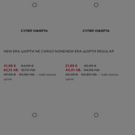
СУПЕР ОФЕРТА
СУПЕР ОФЕРТА
NEW ERA ШОРТИ NE CARGO NONE
NEW ERA ШОРТИ REGULAR
41,99 €
64,99 €
21,99 €
42,99 €
82,13 ЛВ.
127,11 ЛВ.
43,01 ЛВ.
84,08 ЛВ.
47,99 €
93,86 ЛВ.
– най-ниска
25,99 €
50,83 ЛВ.
– най-ниска
цена
цена