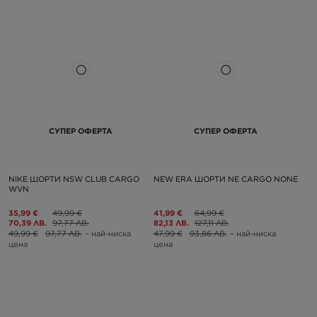
СУПЕР ОФЕРТА
СУПЕР ОФЕРТА
NIKE ШОРТИ NSW CLUB CARGO
NEW ERA ШОРТИ NE CARGO NONE
WVN
35,99 €
49,99 €
41,99 €
64,99 €
70,39 ЛВ.
97,77 ЛВ.
82,13 ЛВ.
127,11 ЛВ.
49,99 €
97,77 ЛВ.
– най-ниска
47,99 €
93,86 ЛВ.
– най-ниска
цена
цена