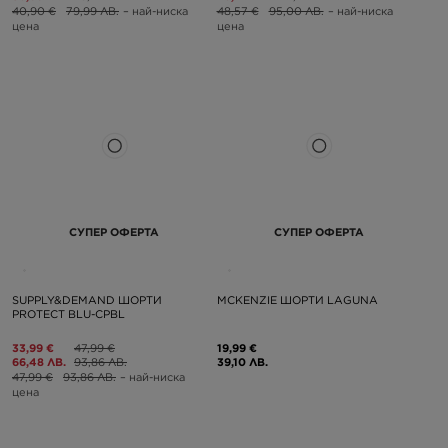
40,90 €
79,99 ЛВ.
– най-ниска
48,57 €
95,00 ЛВ.
– най-ниска
цена
цена
СУПЕР ОФЕРТА
СУПЕР ОФЕРТА
SUPPLY&DEMAND ШОРТИ
MCKENZIE ШОРТИ LAGUNA
PROTECT BLU-CPBL
33,99 €
47,99 €
19,99 €
66,48 ЛВ.
93,86 ЛВ.
39,10 ЛВ.
47,99 €
93,86 ЛВ.
– най-ниска
цена