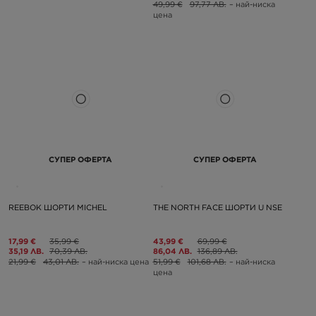
49,99 €
97,77 ЛВ.
– най-ниска
цена
СУПЕР ОФЕРТА
СУПЕР ОФЕРТА
REEBOK ШОРТИ MICHEL
THE NORTH FACE ШОРТИ U NSE
17,99 €
35,99 €
43,99 €
69,99 €
35,19 ЛВ.
70,39 ЛВ.
86,04 ЛВ.
136,89 ЛВ.
21,99 €
43,01 ЛВ.
– най-ниска цена
51,99 €
101,68 ЛВ.
– най-ниска
цена