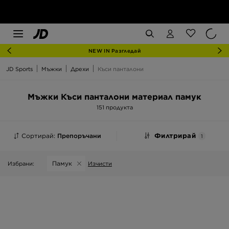
NEW IN Разгледай
JD Sports
Мъжки
Дрехи
Къси панталони
Мъжки Къси панталони материал памук
151 продукта
Сортирай:
Препоръчани
Филтрирай
1
Памук
Избрани:
Изчисти