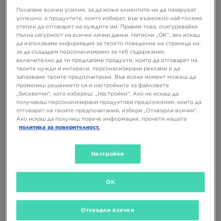
цена
Полагаме всички усилия, за да може клиентите ни да пазаруват
успешно, а продуктите, които избират, във възможно най-голяма
степен да отговарят на нуждите им. Правим това, осигурявайки
пълна сигурност на всички лични данни. Натисни „ОК“, ако искаш
да използваме информация за твоето поведение на страница ни,
за да създадем персонализирано за теб съдържание,
включително да ти предлагаме продукти, които да отговарят на
твоите нужди и интереси, персонализирани реклами и да
запазваме твоите предпочитания. Във всеки момент можеш да
промениш решението си и настройките за файловете
„бисквитки“, като избереш: „Настройки“. Ако не искаш да
СУПЕР ОФЕРТА
СУПЕР ОФЕРТА
получаваш персонализирани продуктови предложения, които да
отговарят на твоите предпочитания, избери „Отхвърли всички“.
Ако искаш да получиш повече информация, прочети нашата
политика за поверителност.
NIKE ШОРТИ SPORTSWEAR
REEBOK ШОРТИ MICHEL
Настройки
33,99 €
17,99 €
35,99 €
66,48 ЛВ.
35,19 ЛВ.
70,39 ЛВ.
21,99 €
43,01 ЛВ.
– най-ниска цена
OK
Отхвърли всички