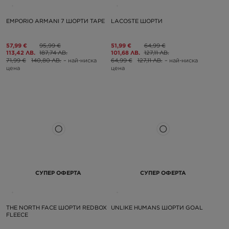
EMPORIO ARMANI 7 ШОРТИ TAPE
LACOSTE ШОРТИ
57,99 €
95,99 €
51,99 €
64,99 €
113,42 ЛВ.
187,74 ЛВ.
101,68 ЛВ.
127,11 ЛВ.
71,99 €
140,80 ЛВ.
– най-ниска
64,99 €
127,11 ЛВ.
– най-ниска
цена
цена
СУПЕР ОФЕРТА
СУПЕР ОФЕРТА
THE NORTH FACE ШОРТИ REDBOX
UNLIKE HUMANS ШОРТИ GOAL
FLEECE