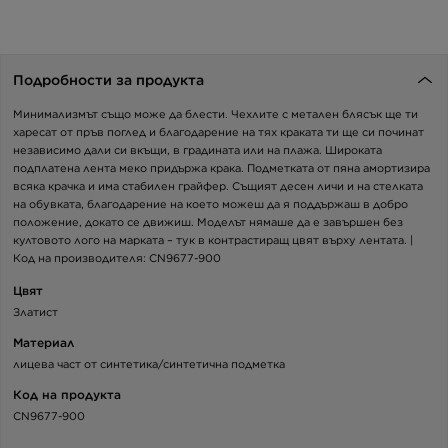
Подробности за продукта
Минимализмът също може да блести. Чехлите с метален блясък ще ти
харесат от пръв поглед и благодарение на тях краката ти ще си починат
независимо дали си вкъщи, в градината или на плажа. Широката
подплатена лента меко придържа крака. Подметката от пяна амортизира
всяка крачка и има стабилен грайфер. Същият десен личи и на стелката
на обувката, благодарение на което можеш да я поддържаш в добро
положение, докато се движиш. Моделът нямаше да е завършен без
култовото лого на марката – тук в контрастиращ цвят върху лентата. |
Код на производителя: CN9677-900
Цвят
Златист
Материал
лицева част от синтетика/синтетична подметка
Код на продукта
CN9677-900