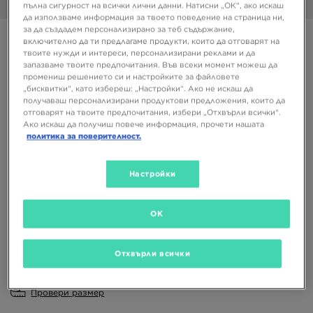
1/6
пълна сигурност на всички лични данни. Натисни „ОК“, ако искаш
да използваме информация за твоето поведение на страница ни,
за да създадем персонализирано за теб съдържание,
Супер оферта
включително да ти предлагаме продукти, които да отговарят на
твоите нужди и интереси, персонализирани реклами и да
NIKE VICTORI ONE SLIDE
запазваме твоите предпочитания. Във всеки момент можеш да
промениш решението си и настройките за файловете
„бисквитки“, като избереш: „Настройки“. Ако не искаш да
20,45 €
получаваш персонализирани продуктови предложения, които да
40,00 ЛВ.
отговарят на твоите предпочитания, избери „Отхвърли всички“.
Ако искаш да получиш повече информация, прочети нашата
политика за поверителност.
Налични Цветове
Настройки
Избери размер
OK
EU
US
Отхвърли всички
36,5
38
39
40,5
Провери размер