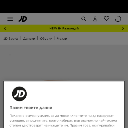
NEW IN Разгледай
JD Sports
Дамски
Обувки
Чехли
Пазим твоите данни
Полагаме всички усилия, за да може клиентите ни да пазаруват
успешно, а продуктите, които избират, във възможно най-голяма
степен да отговарят на нуждите им. Правим това, осигурявайки