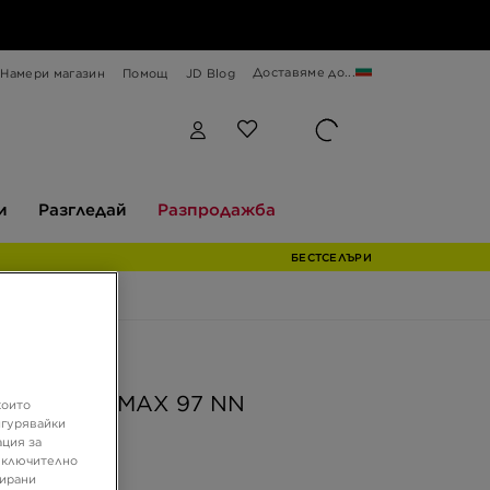
Доставяме до...
Намери магазин
Помощ
JD Blog
Разгледай
Разпродажба
и
Разгледай
Разпродажба
БЕСТСЕЛЪРИ
ферта
WMNS AIR MAX 97 NN
които
игурявайки
ация за
 включително
 €
зирани