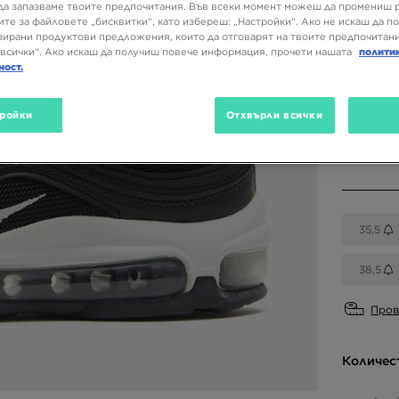
180,0
да запазваме твоите предпочитания. Във всеки момент можеш да промениш 
ите за файловете „бисквитки“, като избереш: „Настройки“. Ако не искаш да п
ирани продуктови предложения, които да отговарят на твоите предпочитани
всички“. Ако искаш да получиш повече информация, прочети нашата
полити
ност.
Налични
Черен
ройки
Отхвърли всички
Избери 
35,5
38,5
Пров
Количес