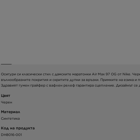
Осигури си класически стил с дамските маратонки Air Max 97 OG от Nike. Че
вълнообразните покрития и скритите дупки за връзки. Примките на езика и 
Здравият гумен грайфер с вафлен релеф гарантира сцепление. Дизайнът се 
Цвят
Черен
Материал
Синтетика
Код на продукта
DH8016-001