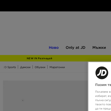
Ново
Only
Мъжки
Ново
Only at JD
Мъжки
at
JD
NEW IN Разгледай
JD Sports
Дамски
Обувки
Маратонки
Пазим т
Полагаме в
избират, в
пълна сигу
твоето пов
да ти пред