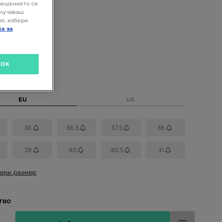
0 ЛВ.
решението си
олучаваш
я, избери
ка за
 цветове
OK
размер
EU
US
36
36,5
37,5
38
39
40
40,5
41
ери размер
тво