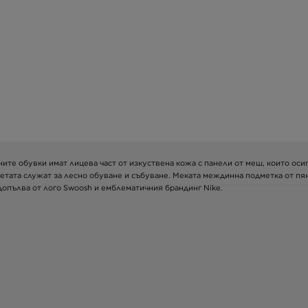
рните обувки имат лицева част от изкуствена кожа с панели от меш, които ос
петата служат за лесно обуване и събуване. Меката междинна подметка от пя
допълва от лого Swoosh и емблематичния брандинг Nike.