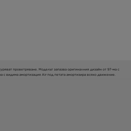
игуряват проветряване. Моделът запазва оригиналния дизайн от 97-ма с
на с видима амортизация Air под петата амортизира всяко движение.