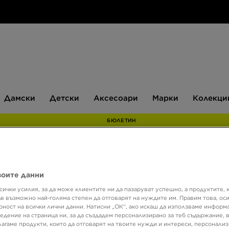
Дамски
Детски
Аксесоари
Марки
Дамски
Детски
Аксесоари
Марки
Колекци
БЮЛЕТИН
Супер о
воите данни
NIKE 
сички усилия, за да може клиентите ни да пазаруват успешно, а продуктите, 
ъв възможно най-голяма степен да отговарят на нуждите им. Правим това, ос
рност на всички лични данни. Натисни „ОК“, ако искаш да използваме информ
едение на страница ни, за да създадем персонализирано за теб съдържание,
92,03
лагаме продукти, които да отговарят на твоите нужди и интереси, персонали