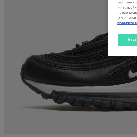
реклами и 
и настройк
персонализ
„Отхвърли 
поверител
Наст