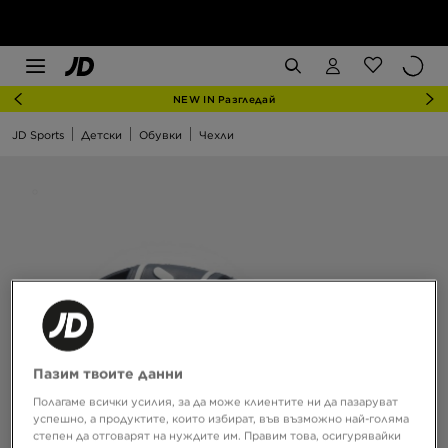
NEW IN Разгледай
JD Sports
Детски
Обувки
Чехли
Пазим твоите данни
Полагаме всички усилия, за да може клиентите ни да пазаруват
успешно, а продуктите, които избират, във възможно най-голяма
степен да отговарят на нуждите им. Правим това, осигурявайки