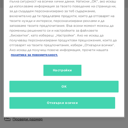
пълна сигурност на всички лични данни. Натисни „ОК“, ако искаш
1/6
да използваме информация за твоето поведение на страница ни,
за да създадем персонализирано за теб съдържание,
Супер оферта
включително да ти предлагаме продукти, които да отговарят на
твоите нужди и интереси, персонализирани реклами и да
FILA SLIK SLIDE
запазваме твоите предпочитания. Във всеки момент можеш да
промениш решението си и настройките за файловете
„бисквитки“, като избереш: „Настройки“. Ако не искаш да
10,22 €
получаваш персонализирани продуктови предложения, които да
19,99 ЛВ.
отговарят на твоите предпочитания, избери „Отхвърли всички“.
Ако искаш да получиш повече информация, прочети нашата
политика за поверителност.
Налични Цветове
Тъмносин
Настройки
Избери размер
OK
EU
US
Отхвърли всички
36
37,5
38,5
39,5
Провери размер