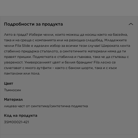
Подробности за продукта
Лято в града? Избери чехли, които можеш да носиш както на басейна,
така и на среща с компанията или на разходка следобед. Младежките
чехли Fila Slide е идеален избор за всички тези случаи! Широката лента
стабилно придържа стъпалото, а синтетичните материали няма да ти
правят пришки. Подметката е стабилна и гъвкава, така че да стъпваш с
увереност. Универсалният цвят и белия брандинг Fila лесно се
съчетават с много аутфити – както с бански шорти, така и с къси
панталони или пола.
Цвят
Тъмносин
Материал
лицева част от синтетика/синтетична подметка
Код на продукта
3SM00021-421