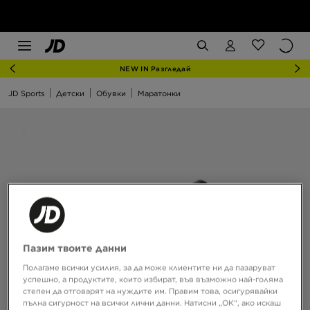
NEW IN Разгледай
JD Sports
Детски
Обувки
Маратонки
Пазим твоите данни
Полагаме всички усилия, за да може клиентите ни да пазаруват
успешно, а продуктите, които избират, във възможно най-голяма
степен да отговарят на нуждите им. Правим това, осигурявайки
пълна сигурност на всички лични данни. Натисни „ОК“, ако искаш