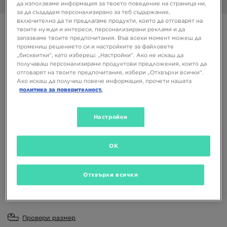
1/6
да използваме информация за твоето поведение на страница ни,
за да създадем персонализирано за теб съдържание,
включително да ти предлагаме продукти, които да отговарят на
NIKE MD VALIANT
твоите нужди и интереси, персонализирани реклами и да
запазваме твоите предпочитания. Във всеки момент можеш да
промениш решението си и настройките за файловете
46,01 €
„бисквитки“, като избереш: „Настройки“. Ако не искаш да
89,99 ЛВ.
получаваш персонализирани продуктови предложения, които да
отговарят на твоите предпочитания, избери „Отхвърли всички“.
Ако искаш да получиш повече информация, прочети нашата
политика за поверителност.
Налични Цветове
Син
Настройки
Избери размер
EU
US
OK
28
28,5
29,5
30
31
Отхвърли всички
31,5
32
33
33,5
35
Провери размер