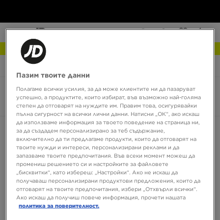
NEW IN Разгледай
JD Sports
Дрехи
Ризи
Пазим твоите данни
Полагаме всички усилия, за да може клиентите ни да пазаруват
Ризи
успешно, а продуктите, които избират, във възможно най-голяма
1 продукт
степен да отговарят на нуждите им. Правим това, осигурявайки
пълна сигурност на всички лични данни. Натисни „ОК“, ако искаш
да използваме информация за твоето поведение на страница ни,
Сортирай:
Препоръчани
Филтрирай
за да създадем персонализирано за теб съдържание,
включително да ти предлагаме продукти, които да отговарят на
твоите нужди и интереси, персонализирани реклами и да
запазваме твоите предпочитания. Във всеки момент можеш да
промениш решението си и настройките за файловете
„бисквитки“, като избереш: „Настройки“. Ако не искаш да
получаваш персонализирани продуктови предложения, които да
отговарят на твоите предпочитания, избери „Отхвърли всички“.
Ако искаш да получиш повече информация, прочети нашата
политика за поверителност.