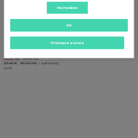
Настройки
СУПЕР ОФЕРТА
OK
FILA РИЗА CHIARA
Отхвърли всички
16,99 €
33,23 €
33,23 ЛВ.
64,99 ЛВ.
20,45 €
40,00 ЛВ.
– най-ниска
цена