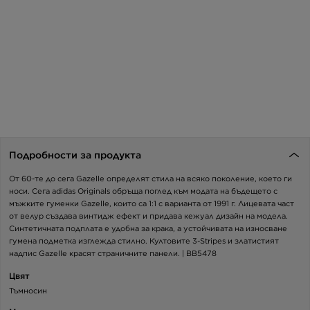
Подробности за продукта
От 60-те до сега Gazelle определят стила на всяко поколение, което ги
носи. Сега adidas Originals обръща поглед към модата на бъдещето с
мъжките гуменки Gazelle, които са 1:1 с варианта от 1991 г. Лицевата част
от велур създава винтидж ефект и придава кежуал дизайн на модела.
Синтетичната подплата е удобна за крака, а устойчивата на износване
гумена подметка изглежда стилно. Култовите 3-Stripes и златистият
надпис Gazelle красят страничните панели. | BB5478
Цвят
Тъмносин