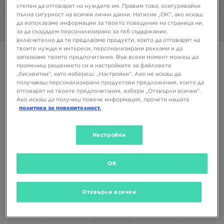
1/6
степен да отговарят на нуждите им. Правим това, осигурявайки
пълна сигурност на всички лични данни. Натисни „ОК“, ако искаш
да използваме информация за твоето поведение на страница ни,
Снимки
360°
Видео
за да създадем персонализирано за теб съдържание,
включително да ти предлагаме продукти, които да отговарят на
твоите нужди и интереси, персонализирани реклами и да
Супер оферта
запазваме твоите предпочитания. Във всеки момент можеш да
промениш решението си и настройките за файловете
ADIDAS GAZELLE
„бисквитки“, като избереш: „Настройки“. Ако не искаш да
получаваш персонализирани продуктови предложения, които да
отговарят на твоите предпочитания, избери „Отхвърли всички“.
79,25 €
Ако искаш да получиш повече информация, прочети нашата
155,00 ЛВ.
политика за поверителност.
Налични Цветове
Настройки
Тъмносин
OK
Избери размер
EU
US
Отхвърли всички
38 2/3
39 1/3
40 2/3
41 1/3
42