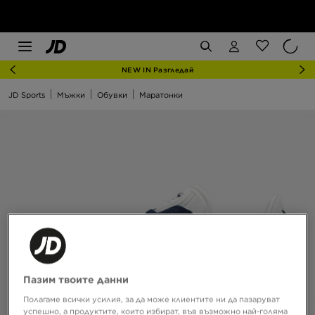
NEW IN Разгледай
JD Sports
Мъжки
Обувки
Маратонки
Пазим твоите данни
Полагаме всички усилия, за да може клиентите ни да пазаруват
успешно, а продуктите, които избират, във възможно най-голяма