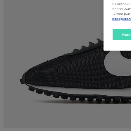
и настройк
персонализ
„Отхвърли 
поверител
Наст