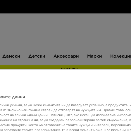
Дамски
Детски
Аксесоари
Марки
Дамски
Детски
Аксесоари
Марки
Колекци
БЮЛЕТИН
воите данни
Супер о
сички усилия, за да може клиентите ни да пазаруват успешно, а продуктите, 
NIKE 
ъв възможно най-голяма степен да отговарят на нуждите им. Правим това, ос
рност на всички лични данни. Натисни „ОК“, ако искаш да използваме информ
едение на страница ни, за да създадем персонализирано за теб съдържание,
лагаме продукти, които да отговарят на твоите нужди и интереси, персонали
47,99 
да запазваме твоите предпочитания. Във всеки момент можеш да промениш 