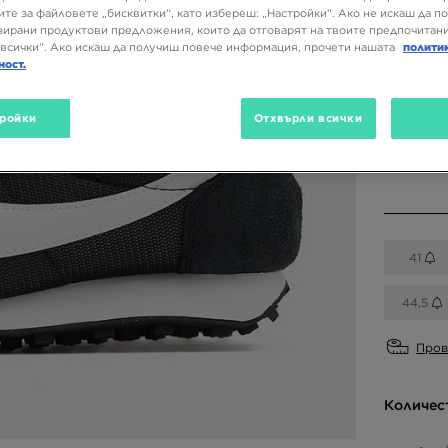
93,86 
ите за файловете „бисквитки“, като избереш: „Настройки“. Ако не искаш да п
ирани продуктови предложения, които да отговарят на твоите предпочитани
всички“. Ако искаш да получиш повече информация, прочети нашата
полити
ност.
Налични
Черен
ройки
Отхвърли всички
Избери 
41
44,5
Пров
Количес