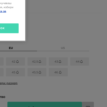
ЛВ.
олучаваш
я, избери
ка за
 цветове
OK
размер
EU
US
42
42,5
43
44
45
45,5
46
ери размер
тво