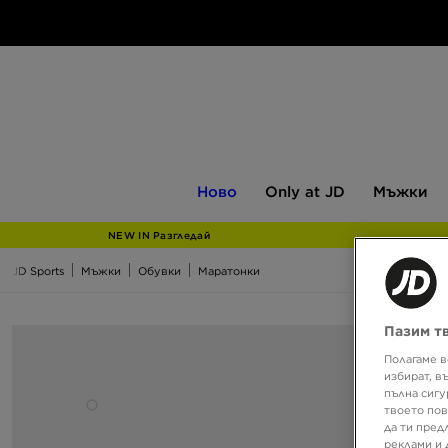
Ново
Only
Мъжки
Ново
Only at JD
Мъжки
at
JD
NEW IN Разгледай
JD Sports
Мъжки
Обувки
Маратонки
Пазим т
Полагаме в
избират, в
пълна сигу
твоето пов
да ти пред
реклами и 