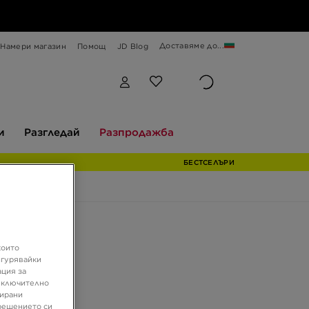
Доставяме до...
Намери магазин
Помощ
JD Blog
Разгледай
Разпродажба
и
Разгледай
Разпродажба
БЕСТСЕЛЪРИ
ферта
които
LD-1000
игурявайки
ация за
 включително
зирани
€
решението си