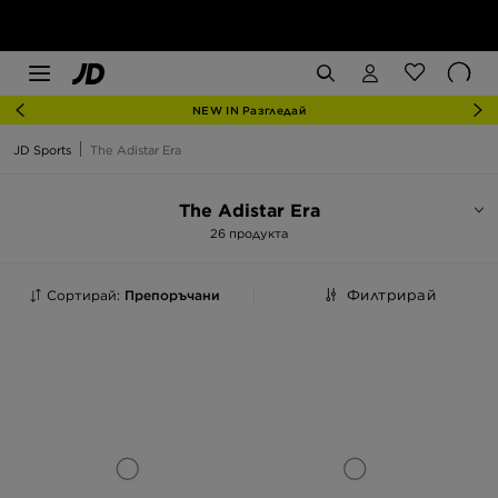
NEW IN Разгледай
JD Sports
The Adistar Era
The Adistar Era
26 продукта
Сортирай:
Препоръчани
Филтрирай