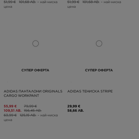
51,99 €
101,68 ЛВ.
– най-ниска
51,99 €
101,68 ЛВ.
– най-ниска
цена
цена
СУПЕР ОФЕРТА
СУПЕР ОФЕРТА
ADIDAS ПАНТАЛОНИ ORIGINALS
ADIDAS ТЕНИСКА STRIPE
CARGO WORKPANT
55,99 €
79,99 €
29,99 €
109,51 ЛВ.
156,45 ЛВ.
58,66 ЛВ.
63,99 €
125,15 ЛВ.
– най-ниска
цена