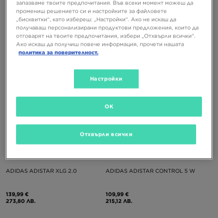
запазваме твоите предпочитания. Във всеки момент можеш да
ADIDAS ADISTAR CONTROL 5
ADIDAS ADISTAR CONTROL 5
промениш решението си и настройките за файловете
„бисквитки“, като избереш: „Настройки“. Ако не искаш да
получаваш персонализирани продуктови предложения, които да
109,99 €
119,99 €
отговарят на твоите предпочитания, избери „Отхвърли всички“.
215,12 ЛВ.
234,68 ЛВ.
Ако искаш да получиш повече информация, прочети нашата
политика за поверителност.
Настройки
OK
Отхвърли всички
ADIDAS ADISTAR XLG 2.0
ADIDAS ADISTAR CONTROL 5 W
139,99 €
109,99 €
273,80 ЛВ.
215,12 ЛВ.