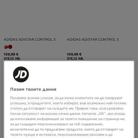
ADIDAS ADISTAR CONTROL 5
ADIDAS ADISTAR CONTROL 5
109,99 €
109,99 €
215,12 ЛВ.
215,12 ЛВ.
Пазим твоите данни
Полагаме всички усилия, за да може клиентите ни да пазаруват
успешно, а продуктите, които избират, във възможно най-голяма
степен да отговарят на нуждите им. Правим това, осигурявайки
пълна сигурност на всички лични данни. Натисни „ОК“, ако искаш
да използваме информация за твоето поведение на страница ни,
за да създадем персонализирано за теб съдържание,
включително да ти предлагаме продукти, които да отговарят на
твоите нужди и интереси, персонализирани реклами и да