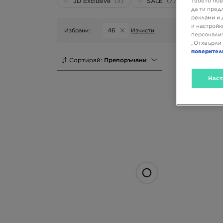
(3)
(7)
JD Exclusive
SALE
твоето пов
да ти пред
реклами и 
и настройк
46
Избрани:
Изчисти
персонализ
„Отхвърли 
поверител
Сортирай:
Препоръчани
Наст