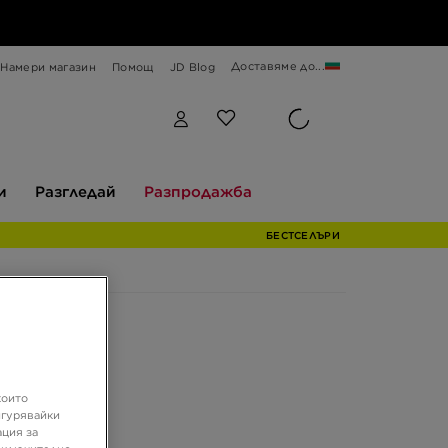
Доставяме до...
Намери магазин
Помощ
JD Blog
Разгледай
Разпродажба
и
Разгледай
Разпродажба
БЕСТСЕЛЪРИ
които
игурявайки
ация за