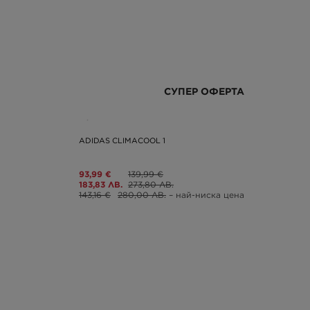
СУПЕР ОФЕРТА
ADIDAS CLIMACOOL 1
93,99 €
139,99 €
183,83 ЛВ.
273,80 ЛВ.
143,16 €
280,00 ЛВ.
– най-ниска цена