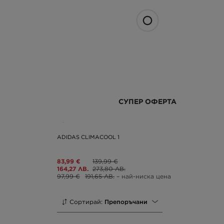
СУПЕР ОФЕРТА
ADIDAS CLIMACOOL 1
83,99 €
139,99 €
164,27 ЛВ.
273,80 ЛВ.
97,99 €
191,65 ЛВ.
– най-ниска цена
Сортирай:
Препоръчани