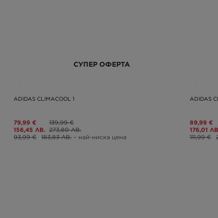
СУПЕР ОФЕРТА
ADIDAS CLIMACOOL 1
ADIDAS C
79,99 €
139,99 €
89,99 €
156,45 ЛВ.
273,80 ЛВ.
176,01 ЛВ
93,99 €
183,83 ЛВ.
– най-ниска цена
111,99 €