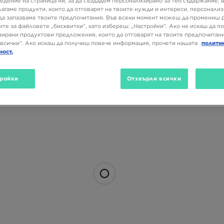
едение на страница ни, за да създадем персонализирано за теб съдържание,
лагаме продукти, които да отговарят на твоите нужди и интереси, персонали
да запазваме твоите предпочитания. Във всеки момент можеш да промениш 
ите за файловете „бисквитки“, като избереш: „Настройки“. Ако не искаш да п
ирани продуктови предложения, които да отговарят на твоите предпочитани
всички“. Ако искаш да получиш повече информация, прочети нашата
полити
ност.
ройки
Отхвърли всички