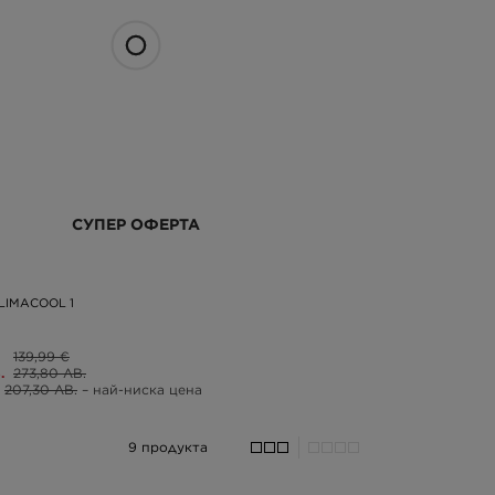
СУПЕР ОФЕРТА
LIMACOOL 1
139,99 €
.
273,80 ЛВ.
207,30 ЛВ.
– най-ниска цена
9 продукта