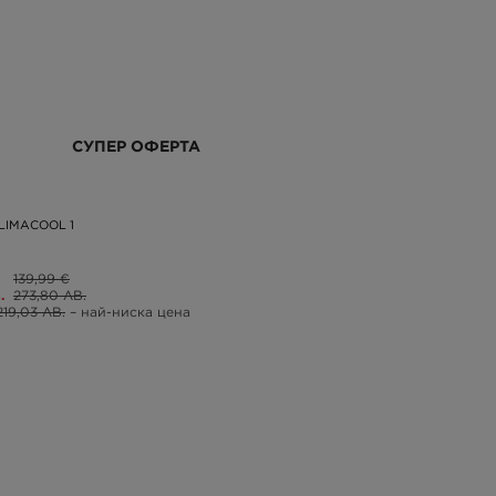
СУПЕР ОФЕРТА
LIMACOOL 1
139,99 €
.
273,80 ЛВ.
219,03 ЛВ.
– най-ниска цена