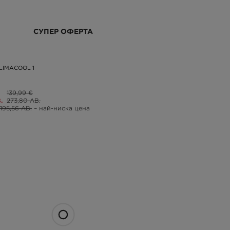
СУПЕР ОФЕРТА
LIMACOOL 1
139,99 €
.
273,80 ЛВ.
195,56 ЛВ.
– най-ниска цена