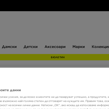
Дамски
Детски
Аксесоари
Марки
Дамски
Детски
Аксесоари
Марки
Колекци
БЮЛЕТИН
воите данни
Размер
1
Цвят
сички усилия, за да може клиентите ни да пазаруват успешно, а продуктите, 
ъв възможно най-голяма степен да отговарят на нуждите им. Правим това, ос
рност на всички лични данни. Натисни „ОК“, ако искаш да използваме информ