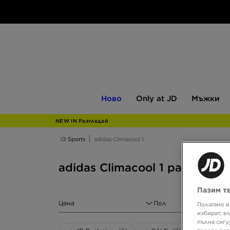
Ново
Only
Мъжки
Ново
Only at JD
Мъжки
at
JD
NEW IN Разгледай
JD Sports
adidas Climacool 1
adidas Climacool 1 размер 46
Пазим т
Цена
Пол
Полагаме в
избират, в
пълна сигу