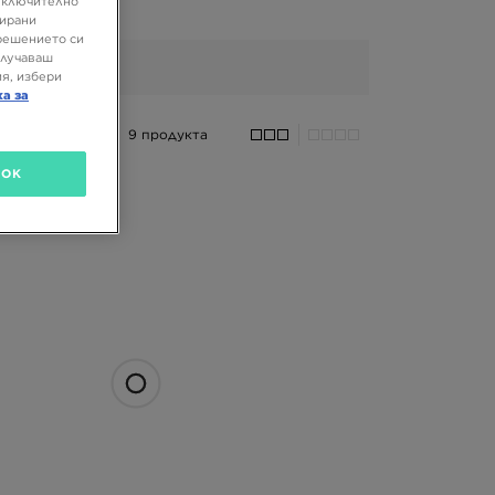
 включително
зирани
решението си
олучаваш
я, избери
ка за
9 продукта
OK