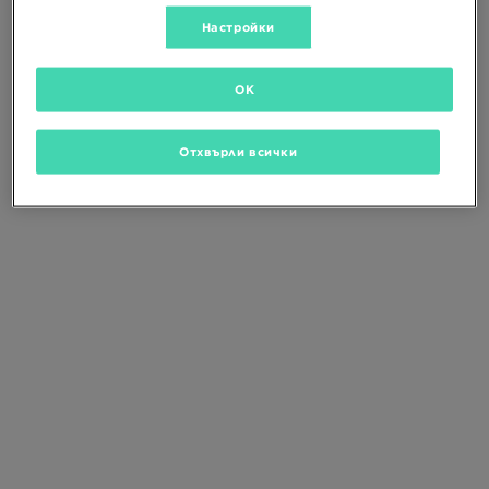
Промени критериите за търсене
или
изтрий избраните филтри
Настройки
OK
Отхвърли всички