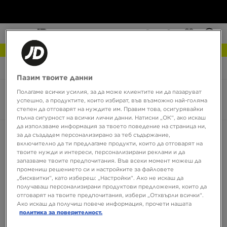
NEW IN Разгледай
JD Sports
Asics Gel Nimbus
Пазим твоите данни
Полагаме всички усилия, за да може клиентите ни да пазаруват
Asics Gel Nimbus
успешно, а продуктите, които избират, във възможно най-голяма
0 продукта
степен да отговарят на нуждите им. Правим това, осигурявайки
пълна сигурност на всички лични данни. Натисни „ОК“, ако искаш
да използваме информация за твоето поведение на страница ни,
Сортирай:
Препоръчани
Филтрирай
за да създадем персонализирано за теб съдържание,
включително да ти предлагаме продукти, които да отговарят на
твоите нужди и интереси, персонализирани реклами и да
запазваме твоите предпочитания. Във всеки момент можеш да
промениш решението си и настройките за файловете
„бисквитки“, като избереш: „Настройки“. Ако не искаш да
получаваш персонализирани продуктови предложения, които да
отговарят на твоите предпочитания, избери „Отхвърли всички“.
Ако искаш да получиш повече информация, прочети нашата
политика за поверителност.
Няма продукти за показване