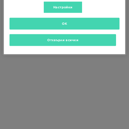
Промени критериите за търсене
или
изтрий избраните филтри
Настройки
OK
Отхвърли всички