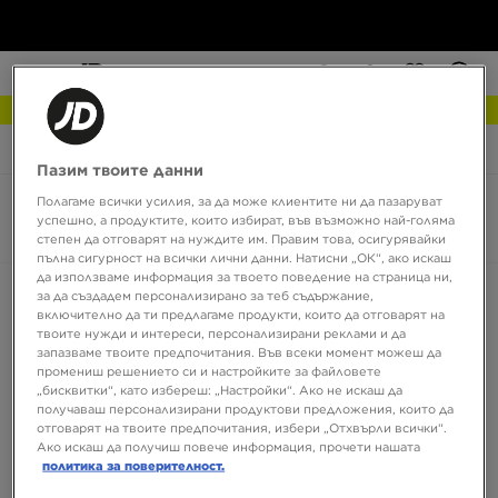
NEW IN Разгледай
JD Sports
Black Friday
Пазим твоите данни
Полагаме всички усилия, за да може клиентите ни да пазаруват
Black Friday 2026
успешно, а продуктите, които избират, във възможно най-голяма
0 продукта
степен да отговарят на нуждите им. Правим това, осигурявайки
пълна сигурност на всички лични данни. Натисни „ОК“, ако искаш
да използваме информация за твоето поведение на страница ни,
Сортирай:
Препоръчани
Филтрирай
за да създадем персонализирано за теб съдържание,
включително да ти предлагаме продукти, които да отговарят на
твоите нужди и интереси, персонализирани реклами и да
запазваме твоите предпочитания. Във всеки момент можеш да
промениш решението си и настройките за файловете
„бисквитки“, като избереш: „Настройки“. Ако не искаш да
получаваш персонализирани продуктови предложения, които да
отговарят на твоите предпочитания, избери „Отхвърли всички“.
Ако искаш да получиш повече информация, прочети нашата
политика за поверителност.
Няма продукти за показване