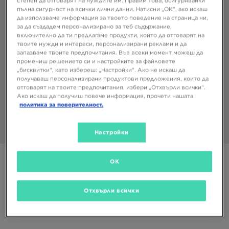
степен да отговарят на нуждите им. Правим това, осигурявайки
пълна сигурност на всички лични данни. Натисни „ОК“, ако искаш
да използваме информация за твоето поведение на страница ни,
за да създадем персонализирано за теб съдържание,
включително да ти предлагаме продукти, които да отговарят на
твоите нужди и интереси, персонализирани реклами и да
запазваме твоите предпочитания. Във всеки момент можеш да
промениш решението си и настройките за файловете
„бисквитки“, като избереш: „Настройки“. Ако не искаш да
получаваш персонализирани продуктови предложения, които да
отговарят на твоите предпочитания, избери „Отхвърли всички“.
Ако искаш да получиш повече информация, прочети нашата
политика за поверителност.
Настройки
1/3
Супер оферта
OK
ADIDAS ЧОРАПИ 3 PACK SOLID MID CREW
Отхвърли всички
4,99 €
9,76 ЛВ.