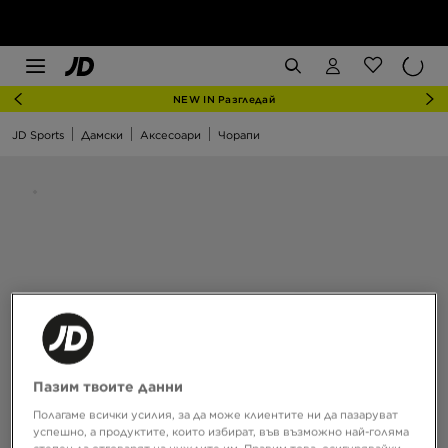
NEW IN Разгледай
JD Sports
Дамски
Аксесоари
Чорапи
Пазим твоите данни
Полагаме всички усилия, за да може клиентите ни да пазаруват
успешно, а продуктите, които избират, във възможно най-голяма