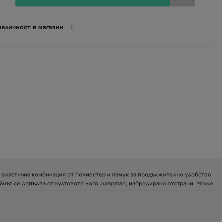
аличност в магазин
а и еластична комбинация от полиестер и памук за продължително удобство.
зайнът се допълва от култовото лого Jumpman, избродирано отстрани. Може