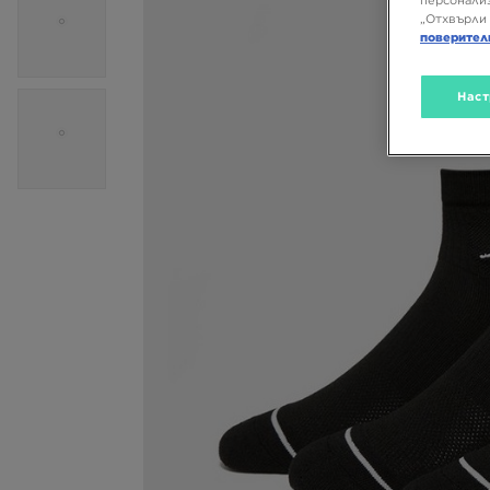
персонализ
„Отхвърли 
поверител
Наст