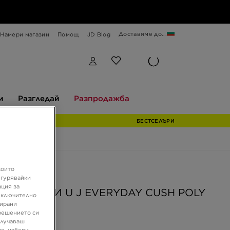
Доставяме до...
Намери магазин
Помощ
JD Blog
Разгледай
Разпродажба
и
Разгледай
Разпродажба
БЕСТСЕЛЪРИ
които
ен продукт
игурявайки
ация за
AN ЧОРАПИ U J EVERYDAY CUSH POLY
 включително
E 3PR
зирани
решението си
олучаваш