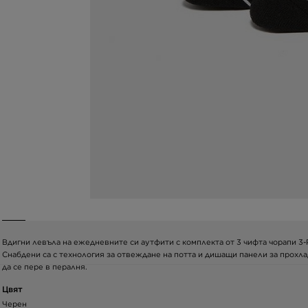
Вдигни левъла на ежедневните си аутфити с комплекта от 3 чифта чорапи 3-P
Снабдени са с технология за отвеждане на потта и дишащи панели за прохла
да се пере в пералня.
Цвят
Черен