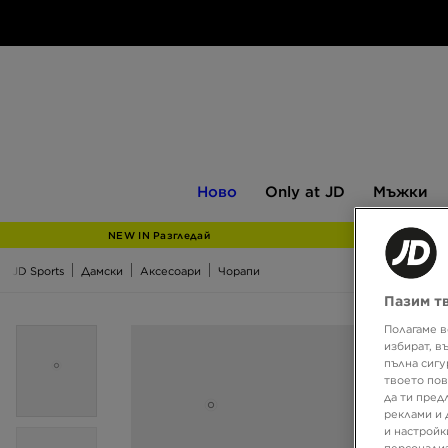
Ново
Only
Мъжки
Ново
Only at JD
Мъжки
at
JD
NEW IN Разгледай
JD Sports
Дамски
Аксесоари
Чорапи
Пазим т
Полагаме в
избират, в
пълна сигу
твоето пов
да ти пред
реклами и 
и настройк