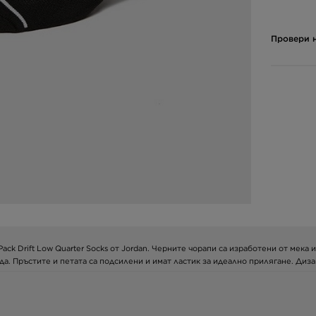
Провери н
ack Drift Low Quarter Socks от Jordan. Черните чорапи са изработени от мек
да. Пръстите и петата са подсилени и имат ластик за идеално прилягане. Ди