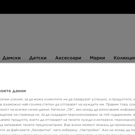
Дамски
Детски
Аксесоари
Марки
Дамски
Детски
Аксесоари
Марки
Колекци
БЮЛЕТИН
воите данни
сички усилия, за да може клиентите ни да пазаруват успешно, а продуктите, 
Специал
ъв възможно най-голяма степен да отговарят на нуждите им. Правим това, ос
рност на всички лични данни. Натисни „ОК“, ако искаш да използваме информ
JORD
едение на страница ни, за да създадем персонализирано за теб съдържание,
ANKL
лагаме продукти, които да отговарят на твоите нужди и интереси, персонали
да запазваме твоите предпочитания. Във всеки момент можеш да промениш 
ите за файловете „бисквитки“, като избереш: „Настройки“. Ако не искаш да п