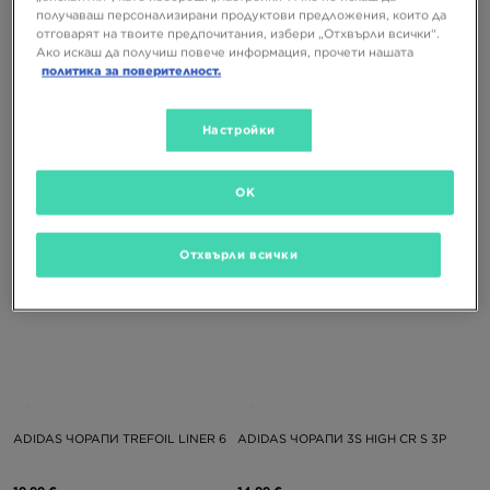
получаваш персонализирани продуктови предложения, които да
отговарят на твоите предпочитания, избери „Отхвърли всички“.
Ако искаш да получиш повече информация, прочети нашата
политика за поверителност.
ADIDAS ЧОРАПИ MID ANKLE SCK
ADIDAS ЧОРАПИ MID ANKLE SCK
12,99 €
12,99 €
Настройки
25,41 ЛВ.
25,41 ЛВ.
OK
Отхвърли всички
ADIDAS ЧОРАПИ TREFOIL LINER 6
ADIDAS ЧОРАПИ 3S HIGH CR S 3P