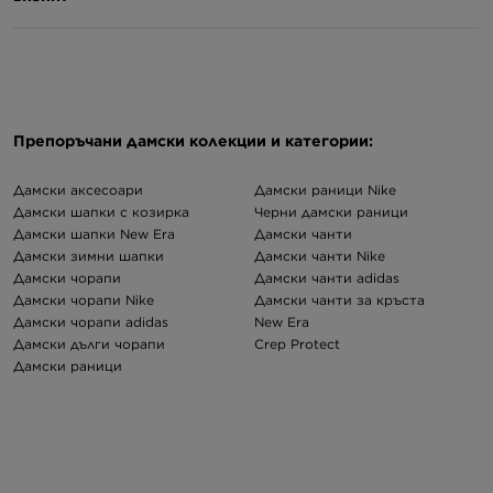
Препоръчани дамски колекции и категории:
Дамски аксесоари
Дамски раници Nike
Дамски шапки с козирка
Черни дамски раници
Дамски шапки New Era
Дамски чанти
Дамски зимни шапки
Дамски чанти Nike
Дамски чорапи
Дамски чанти adidas
Дамски чорапи Nike
Дамски чанти за кръста
Дамски чорапи adidas
New Era
Дамски дълги чорапи
Crep Protect
Дамски раници