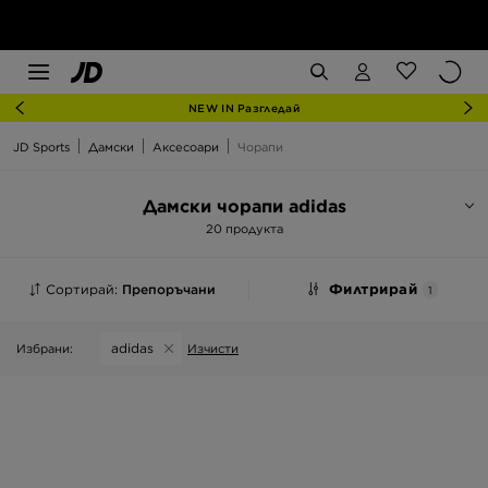
NEW IN Разгледай
JD Sports
Дамски
Аксесоари
Чорапи
Дамски чорапи adidas
20 продукта
Сортирай:
Препоръчани
Филтрирай
1
adidas
Избрани:
Изчисти