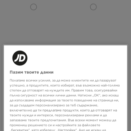
ADIDAS ЧОРАПИ 3S HIGH CR S 3P
ADIDAS ЧОРАПИ 3 STRIPES CREW 6
PAIRS
14,99 €
22,99 €
29,32 ЛВ.
44,96 ЛВ.
Пазим твоите данни
Полагаме всички усилия, за да може клиентите ни да пазаруват
успешно, а продуктите, които избират, във възможно най-голяма
степен да отговарят на нуждите им. Правим това, осигурявайки
пълна сигурност на всички лични данни. Натисни „ОК“, ако искаш
да използваме информация за твоето поведение на страница ни,
за да създадем персонализирано за теб съдържание,
включително да ти предлагаме продукти, които да отговарят на
твоите нужди и интереси, персонализирани реклами и да
запазваме твоите предпочитания. Във всеки момент можеш да
промениш решението си и настройките за файловете
„бисквитки“, като избереш: „Настройки“. Ако не искаш да