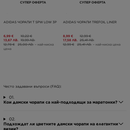
СУПЕР ОФЕРТА
СУПЕР ОФЕРТА
ADIDAS ЧОРАПИ T SPW LOW 3P
ADIDAS ЧОРАПИ TREFOIL LINER
6,99 €
10,22 €
8,99 €
12,99 €
13,67 ЛВ.
19,99 ЛВ.
17,58 ЛВ.
25,41 ЛВ.
12,78 €
25,00 ЛВ.
– най-ниска
12,99 €
25,41 ЛВ.
– най-ниска цена
цена
Често задавани въпроси
(FAQ):
01.
Кои дамски чорапи са най-подходящи за маратонки?
02.
Подхождат ли цветните дамски чорапи на елегантни
визии?